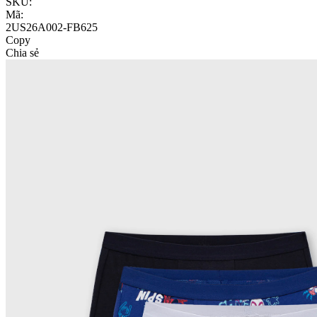
SKU:
Mã:
2US26A002-FB625
Copy
Chia sẻ