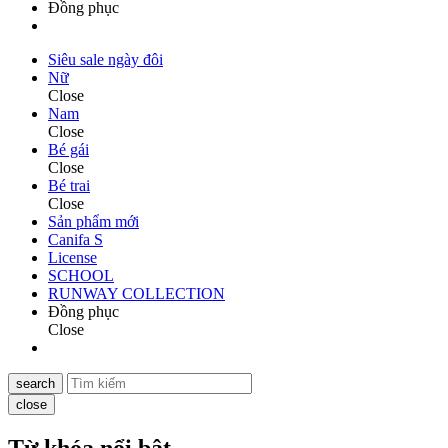
Đồng phục
Siêu sale ngày đôi
Nữ
Close
Nam
Close
Bé gái
Close
Bé trai
Close
Sản phẩm mới
Canifa S
License
SCHOOL
RUNWAY COLLECTION
Đồng phục
Close
search
close
Từ khóa nổi bật