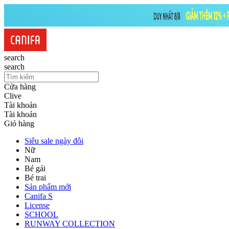
search
search
Cửa hàng
Clive
Tài khoản
Tài khoản
Giỏ hàng
Siêu sale ngày đôi
Nữ
Nam
Bé gái
Bé trai
Sản phẩm mới
Canifa S
License
SCHOOL
RUNWAY COLLECTION