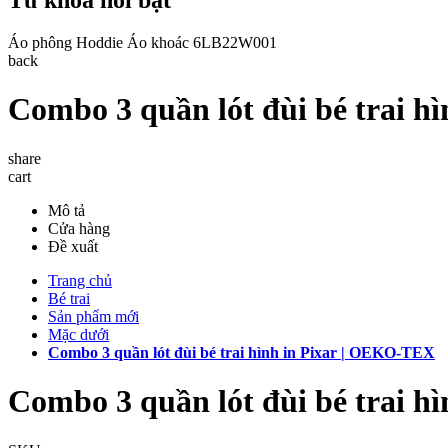
Áo phông
Hoddie
Áo khoác
6LB22W001
back
Combo 3 quần lót đùi bé trai 
share
cart
Mô tả
Cửa hàng
Đề xuất
Trang chủ
Bé trai
Sản phẩm mới
Mặc dưới
Combo 3 quần lót đùi bé trai hình in Pixar | OEKO-TEX
Combo 3 quần lót đùi bé trai 