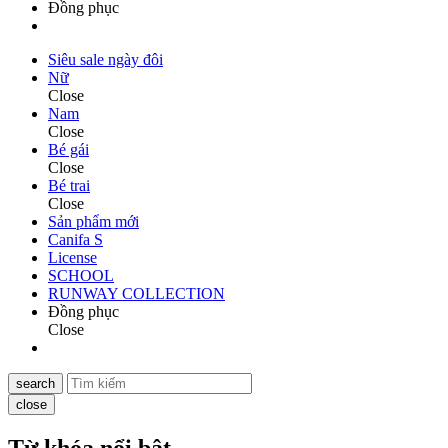
Đồng phục
Siêu sale ngày đôi
Nữ
Close
Nam
Close
Bé gái
Close
Bé trai
Close
Sản phẩm mới
Canifa S
License
SCHOOL
RUNWAY COLLECTION
Đồng phục
Close
search
close
Từ khóa nổi bật