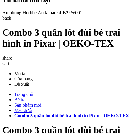
Áo phông
Hoddie
Áo khoác
6LB22W001
back
Combo 3 quần lót đùi bé trai
hình in Pixar | OEKO-TEX
share
cart
Mô tả
Cửa hàng
Đề xuất
Trang chủ
Bé trai
Sản phẩm mới
Mặc dưới
Combo 3 quần lót đùi bé trai hình in Pixar | OEKO-TEX
Combo 3 quần lót đùi bé trai