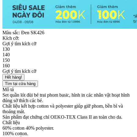
Màu sắc:
Đen SK426
Kích cỡ:
Gợi ý tìm kích cỡ
130
140
150
160
Gợi ý tìm kích cỡ
Hết hàng!
Tìm tại cửa hàng
Mô tả
Set quần lót đùi bé trai phom basic, hình in các nhân vật hoạt hình
đúng sở thích các bé.
Chất liệu kết hợp cotton và polyester giúp giữ phom, bền bỉ và
thoáng mát.
Sản phẩm đạt chứng chỉ OEKO-TEX Class II an toàn cho da.
Chất liệu
60% cotton 40% polyester.
100% cotton.