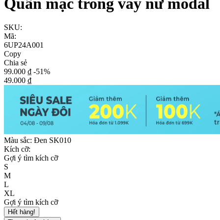
Quần mặc trong váy nữ modal
SKU:
Mã:
6UP24A001
Copy
Chia sẻ
99.000 ₫
-51%
49.000 ₫
Màu sắc:
Đen SK010
Kích cỡ:
Gợi ý tìm kích cỡ
S
M
L
XL
Gợi ý tìm kích cỡ
Hết hàng!