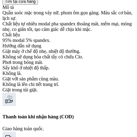
Tìm tại cửa hàng
Mô tả
Quần soóc mặc trong váy nữ, phom ôm gọn gàng. Màu sắc cơ bản,
lịch sự.
Chất liệu tự nhiêu modal pha spandex thoáng mát, mểm mại, mỏng
nhẹ, co giãn tốt, tạo cảm giác dễ chịu khi mặc.
Chất liệu
95% modal 5% spandex.
Hướng dẫn sử dụng
Giặt máy ở chế độ nhẹ, nhiệt độ thường.
Không sử dụng hóa chất tẩy có chứa Clo.
Phơi trong bóng mát.
Sấy khô ở nhiệt độ thấp.
Không là.
Giặt với sản phẩm cùng màu.
Không là lên chi tiết trang trí.
Giặt trong túi giặt.
Thanh toán khi nhận hàng (COD)
Giao hàng toàn quốc.