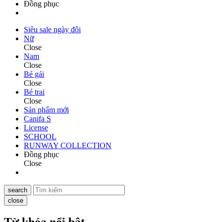
Đồng phục
Siêu sale ngày đôi
Nữ
Close
Nam
Close
Bé gái
Close
Bé trai
Close
Sản phẩm mới
Canifa S
License
SCHOOL
RUNWAY COLLECTION
Đồng phục
Close
search
close
Từ khóa nổi bật