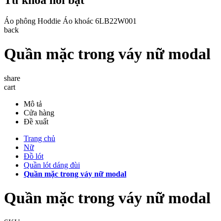
Áo phông
Hoddie
Áo khoác
6LB22W001
back
Quần mặc trong váy nữ modal
share
cart
Mô tả
Cửa hàng
Đề xuất
Trang chủ
Nữ
Đồ lót
Quần lót dáng đùi
Quần mặc trong váy nữ modal
Quần mặc trong váy nữ modal