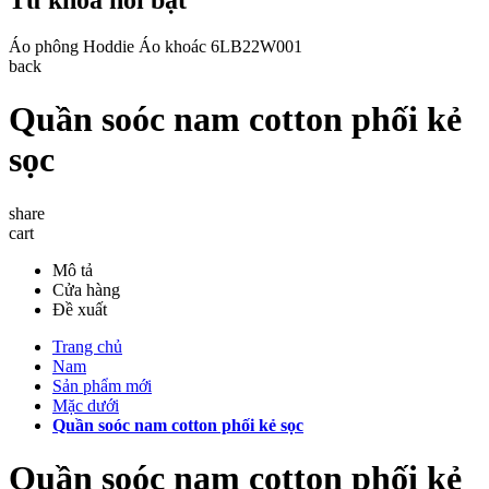
Áo phông
Hoddie
Áo khoác
6LB22W001
back
Quần soóc nam cotton phối kẻ
sọc
share
cart
Mô tả
Cửa hàng
Đề xuất
Trang chủ
Nam
Sản phẩm mới
Mặc dưới
Quần soóc nam cotton phối kẻ sọc
Quần soóc nam cotton phối kẻ