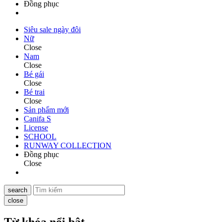
Đồng phục
Siêu sale ngày đôi
Nữ
Close
Nam
Close
Bé gái
Close
Bé trai
Close
Sản phẩm mới
Canifa S
License
SCHOOL
RUNWAY COLLECTION
Đồng phục
Close
search
close
Từ khóa nổi bật