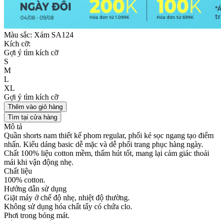
Màu sắc:
Xám SA124
Kích cỡ:
Gợi ý tìm kích cỡ
S
M
L
XL
Gợi ý tìm kích cỡ
Thêm vào giỏ hàng
Tìm tại cửa hàng
Mô tả
Quần shorts nam thiết kế phom regular, phối kẻ sọc ngang tạo điểm
nhấn. Kiểu dáng basic dễ mặc và dễ phối trang phục hàng ngày.
Chất 100% liệu cotton mềm, thấm hút tốt, mang lại cảm giác thoải
mái khi vận động nhẹ.
Chất liệu
100% cotton.
Hướng dẫn sử dụng
Giặt máy ở chế độ nhẹ, nhiệt độ thường.
Không sử dụng hóa chất tẩy có chứa clo.
Phơi trong bóng mát.