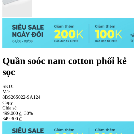
Quần soóc nam cotton phối kẻ
sọc
SKU:
Mã:
8BS26S022-SA124
Copy
Chia sẻ
499.000 ₫
-30%
349.300 ₫