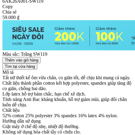
6AK26A001-SW119
Copy
Chia sẻ
59.000 ₫
Màu sắc:
Trắng SW119
Thêm vào giỏ hàng
Tìm tại cửa hàng
Mô tả
Tất nữ thiết kế ôm vừa chân, co giãn tốt, dễ chịu khi mang cả ngày.
Chất liệu thành phần cotton kết hợp polyester, spandex giúp tăng độ
co giãn, chống bai dão.
Lớp latex hỗ trợ bám chắc, hạn chế xê dịch.
Tính năng Anti Bac kháng khuẩn, hỗ trợ giảm mùi, giúp đôi chân
luôn dễ chịu.
Chất liệu
52% cotton 25% polyester 3% spandex 16% latex 4% nylon.
Hướng dẫn sử dụng
Giặt máy ở chế độ nhẹ, nhiệt độ thường.
Không sử dụng hóa chất tẩy có chứa clo.