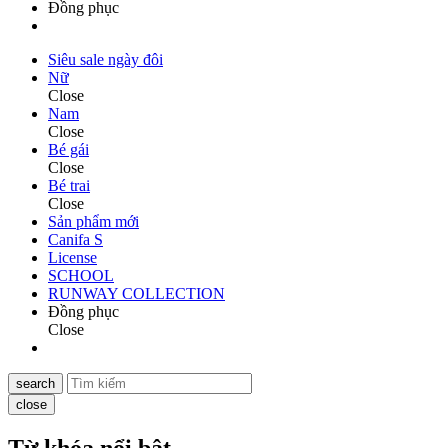
Đồng phục
Siêu sale ngày đôi
Nữ
Close
Nam
Close
Bé gái
Close
Bé trai
Close
Sản phẩm mới
Canifa S
License
SCHOOL
RUNWAY COLLECTION
Đồng phục
Close
search
close
Từ khóa nổi bật