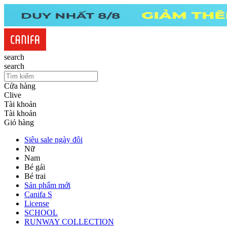
search
search
Cửa hàng
Clive
Tài khoản
Tài khoản
Giỏ hàng
Siêu sale ngày đôi
Nữ
Nam
Bé gái
Bé trai
Sản phẩm mới
Canifa S
License
SCHOOL
RUNWAY COLLECTION