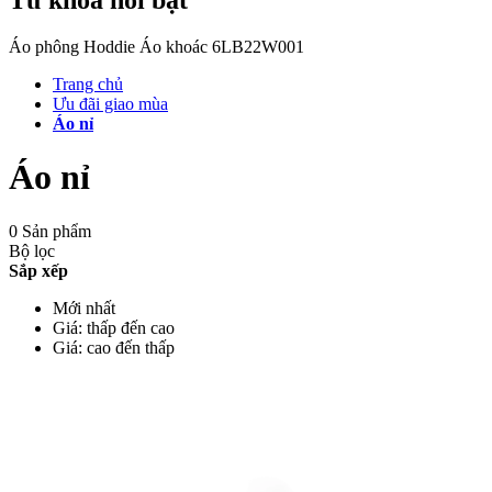
Áo phông
Hoddie
Áo khoác
6LB22W001
Trang chủ
Ưu đãi giao mùa
Áo nỉ
Áo nỉ
0 Sản phẩm
Bộ lọc
Sắp xếp
Mới nhất
Giá: thấp đến cao
Giá: cao đến thấp