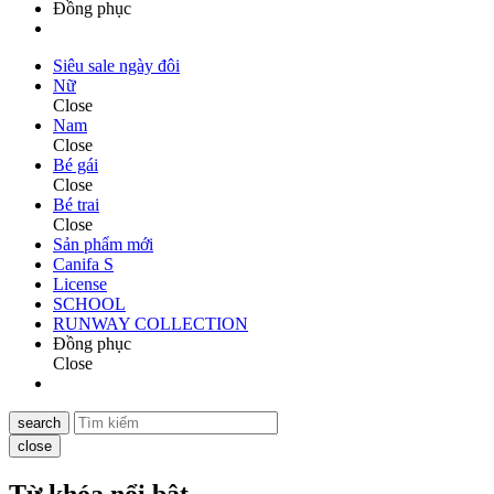
Đồng phục
Siêu sale ngày đôi
Nữ
Close
Nam
Close
Bé gái
Close
Bé trai
Close
Sản phẩm mới
Canifa S
License
SCHOOL
RUNWAY COLLECTION
Đồng phục
Close
search
close
Từ khóa nổi bật