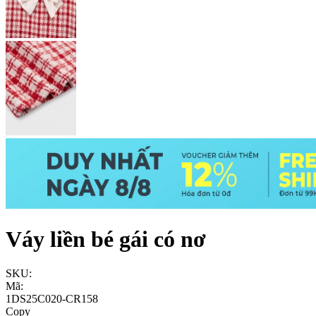
Váy liền bé gái có nơ
SKU:
Mã:
1DS25C020-CR158
Copy