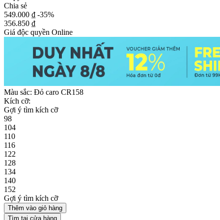
Chia sẻ
549.000 ₫
-35%
356.850 ₫
Giá độc quyền Online
Màu sắc:
Đỏ caro CR158
Kích cỡ:
Gợi ý tìm kích cỡ
98
104
110
116
122
128
134
140
152
Gợi ý tìm kích cỡ
Thêm vào giỏ hàng
Tìm tại cửa hàng