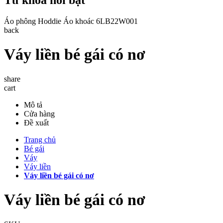
Áo phông
Hoddie
Áo khoác
6LB22W001
back
Váy liền bé gái có nơ
share
cart
Mô tả
Cửa hàng
Đề xuất
Trang chủ
Bé gái
Váy
Váy liền
Váy liền bé gái có nơ
Váy liền bé gái có nơ