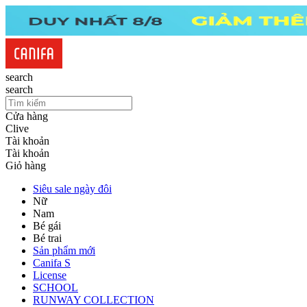
search
search
Cửa hàng
Clive
Tài khoản
Tài khoản
Giỏ hàng
Siêu sale ngày đôi
Nữ
Nam
Bé gái
Bé trai
Sản phẩm mới
Canifa S
License
SCHOOL
RUNWAY COLLECTION