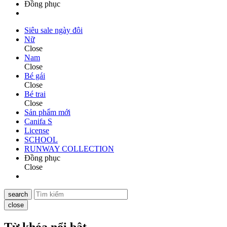
Đồng phục
Siêu sale ngày đôi
Nữ
Close
Nam
Close
Bé gái
Close
Bé trai
Close
Sản phẩm mới
Canifa S
License
SCHOOL
RUNWAY COLLECTION
Đồng phục
Close
search
close
Từ khóa nổi bật