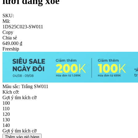
lưới dáng xòe
SKU:
Mã:
1DS25C023-SW011
Copy
Chia sẻ
649.000 ₫
Freeship
Màu sắc:
Trắng SW011
Kích cỡ:
Gợi ý tìm kích cỡ
100
110
120
130
140
Gợi ý tìm kích cỡ
Thêm vào giỏ hàng