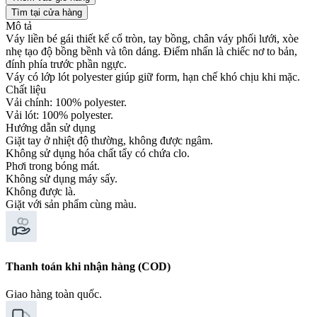
Tìm tại cửa hàng
Mô tả
Váy liền bé gái thiết kế cổ tròn, tay bồng, chân váy phối lưới, xòe
nhẹ tạo độ bồng bềnh và tôn dáng. Điểm nhấn là chiếc nơ to bản,
đính phía trước phần ngực.
Váy có lớp lót polyester giúp giữ form, hạn chế khó chịu khi mặc.
Chất liệu
Vải chính: 100% polyester.
Vải lót: 100% polyester.
Hướng dẫn sử dụng
Giặt tay ở nhiệt độ thường, không được ngâm.
Không sử dụng hóa chất tẩy có chứa clo.
Phơi trong bóng mát.
Không sử dụng máy sấy.
Không được là.
Giặt với sản phẩm cùng màu.
Thanh toán khi nhận hàng (COD)
Giao hàng toàn quốc.