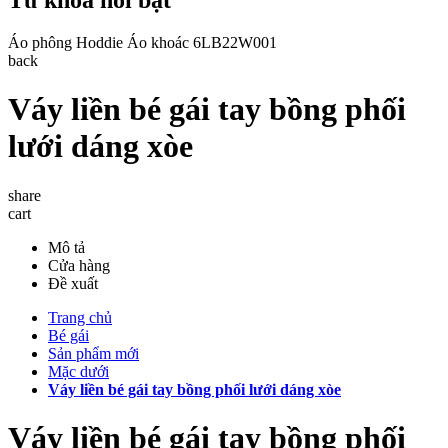
Áo phông
Hoddie
Áo khoác
6LB22W001
back
Váy liền bé gái tay bồng phối
lưới dáng xòe
share
cart
Mô tả
Cửa hàng
Đề xuất
Trang chủ
Bé gái
Sản phẩm mới
Mặc dưới
Váy liền bé gái tay bồng phối lưới dáng xòe
Váy liền bé gái tay bồng phối