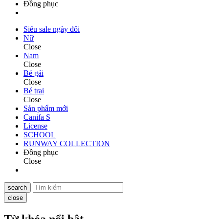
Đồng phục
Siêu sale ngày đôi
Nữ
Close
Nam
Close
Bé gái
Close
Bé trai
Close
Sản phẩm mới
Canifa S
License
SCHOOL
RUNWAY COLLECTION
Đồng phục
Close
search
close
Từ khóa nổi bật