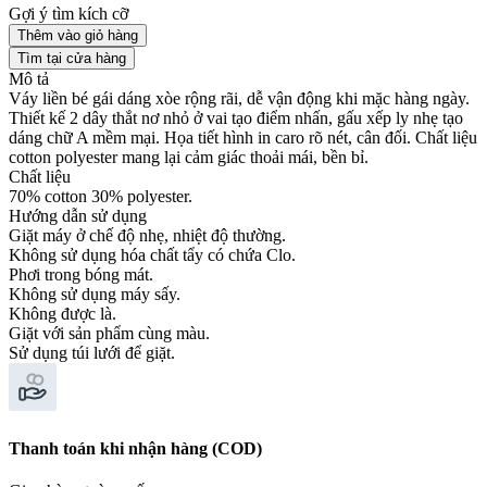
Gợi ý tìm kích cỡ
Thêm vào giỏ hàng
Tìm tại cửa hàng
Mô tả
Váy liền bé gái dáng xòe rộng rãi, dễ vận động khi mặc hàng ngày.
Thiết kế 2 dây thắt nơ nhỏ ở vai tạo điểm nhấn, gấu xếp ly nhẹ tạo
dáng chữ A mềm mại. Họa tiết hình in caro rõ nét, cân đối. Chất liệu
cotton polyester mang lại cảm giác thoải mái, bền bỉ.
Chất liệu
70% cotton 30% polyester.
Hướng dẫn sử dụng
Giặt máy ở chế độ nhẹ, nhiệt độ thường.
Không sử dụng hóa chất tẩy có chứa Clo.
Phơi trong bóng mát.
Không sử dụng máy sấy.
Không được là.
Giặt với sản phẩm cùng màu.
Sử dụng túi lưới để giặt.
Thanh toán khi nhận hàng (COD)