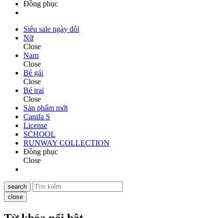
Đồng phục
Siêu sale ngày đôi
Nữ
Close
Nam
Close
Bé gái
Close
Bé trai
Close
Sản phẩm mới
Canifa S
License
SCHOOL
RUNWAY COLLECTION
Đồng phục
Close
search
close
Từ khóa nổi bật