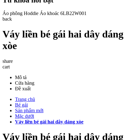
Áo phông
Hoddie
Áo khoác
6LB22W001
back
Váy liền bé gái hai dây dáng
xòe
share
cart
Mô tả
Cửa hàng
Đề xuất
Trang chủ
Bé gái
Sản phẩm mới
Mặc dưới
Váy liền bé gái hai dây dáng xòe
Váy liền bé gái hai dây dáng