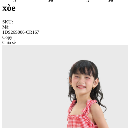
xòe
SKU:
Mã:
1DS26S006-CR167
Copy
Chia sẻ