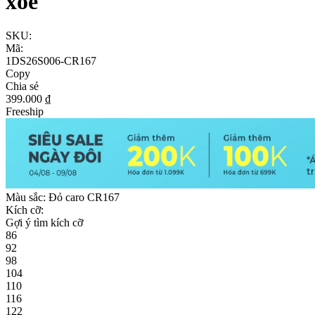
xòe
SKU:
Mã:
1DS26S006-CR167
Copy
Chia sẻ
399.000 ₫
Freeship
Màu sắc:
Đỏ caro CR167
Kích cỡ:
Gợi ý tìm kích cỡ
86
92
98
104
110
116
122