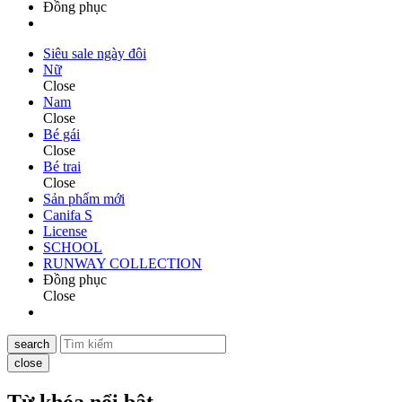
Đồng phục
Siêu sale ngày đôi
Nữ
Close
Nam
Close
Bé gái
Close
Bé trai
Close
Sản phẩm mới
Canifa S
License
SCHOOL
RUNWAY COLLECTION
Đồng phục
Close
search
close
Từ khóa nổi bật