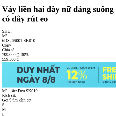
Váy liền hai dây nữ dáng suông
có dây rút eo
SKU:
Mã:
6DS26S001-SK010
Copy
Chia sẻ
799.000 ₫
-30%
559.300 ₫
Màu sắc:
Đen SK010
Kích cỡ:
Gợi ý tìm kích cỡ
S
M
L