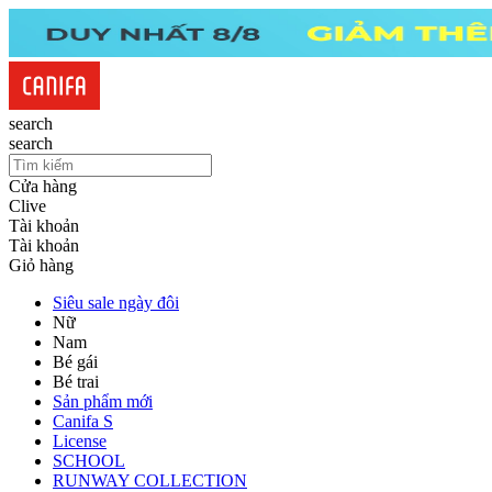
search
search
Cửa hàng
Clive
Tài khoản
Tài khoản
Giỏ hàng
Siêu sale ngày đôi
Nữ
Nam
Bé gái
Bé trai
Sản phẩm mới
Canifa S
License
SCHOOL
RUNWAY COLLECTION