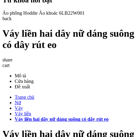
Áo phông
Hoddie
Áo khoác
6LB22W001
back
Váy liền hai dây nữ dáng suông
có dây rút eo
share
cart
Mô tả
Cửa hàng
Đề xuất
Trang chủ
Nữ
Váy
Váy liền
Váy liền hai dây nữ dáng suông có dây rút eo
Váy liền hai dây nữ dáng suông