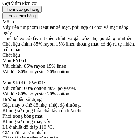
Gợi ý tìm kích cỡ
Thêm vào giỏ hàng
Tìm tại cửa hàng
Mô tả
Váy liền nữ phom Regular dễ mặc, phù hợp đi chơi và mặc hàng
ngày.
Thiết kế eo có dây rút điều chỉnh và gấu xòe nhẹ tạo dáng tự nhiên.
Chất liệu chính 85% rayon 15% linen thoáng mát, có độ rủ tự nhiên,
mềm mại.
Chất liệu
Màu FY061:
Vải chính: 85% rayon 15% linen.
Vải lót: 80% polyester 20% cotton.
Màu SK010, SW001:
Vải chính: 60% cotton 40% polyester.
Vải lót: 80% polyester 20% cotton.
Hướng dẫn sử dụng
Giặt máy ở chế độ nhẹ, nhiệt độ thường.
Không sử dụng hóa chất tẩy có chứa clo.
Phơi trong bóng mát.
Không sử dụng máy sấy.
Là ở nhiệt độ thấp 110 °C.
Giặt mặt trái sản phẩm.