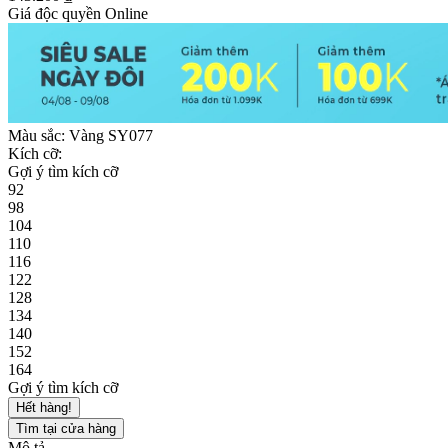
Giá độc quyền Online
Màu sắc:
Vàng SY077
Kích cỡ:
Gợi ý tìm kích cỡ
92
98
104
110
116
122
128
134
140
152
164
Gợi ý tìm kích cỡ
Hết hàng!
Tìm tại cửa hàng
Mô tả