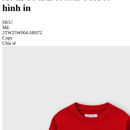
hình in
SKU:
Mã:
2TW25W004-SR072
Copy
Chia sẻ