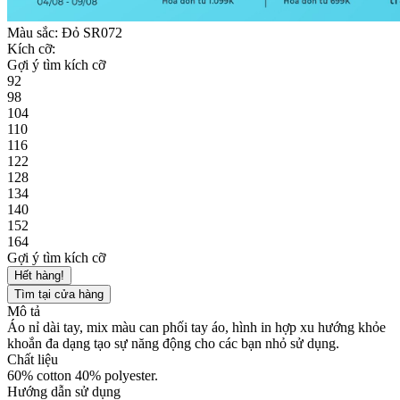
Màu sắc:
Đỏ SR072
Kích cỡ:
Gợi ý tìm kích cỡ
92
98
104
110
116
122
128
134
140
152
164
Gợi ý tìm kích cỡ
Hết hàng!
Tìm tại cửa hàng
Mô tả
Áo nỉ dài tay, mix màu can phối tay áo, hình in hợp xu hướng khỏe
khoắn đa dạng tạo sự năng động cho các bạn nhỏ sử dụng.
Chất liệu
60% cotton 40% polyester.
Hướng dẫn sử dụng