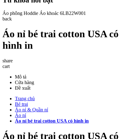
Áo phông
Hoddie
Áo khoác
6LB22W001
back
Áo nỉ bé trai cotton USA có
hình in
share
cart
Mô tả
Cửa hàng
Đề xuất
Trang chủ
Bé trai
Áo nỉ & Quần nỉ
Áo nỉ
Áo nỉ bé trai cotton USA có hình in
Áo nỉ bé trai cotton USA có