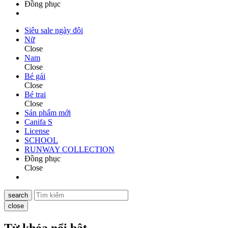
Đồng phục
Siêu sale ngày đôi
Nữ
Close
Nam
Close
Bé gái
Close
Bé trai
Close
Sản phẩm mới
Canifa S
License
SCHOOL
RUNWAY COLLECTION
Đồng phục
Close
search
close
Từ khóa nổi bật