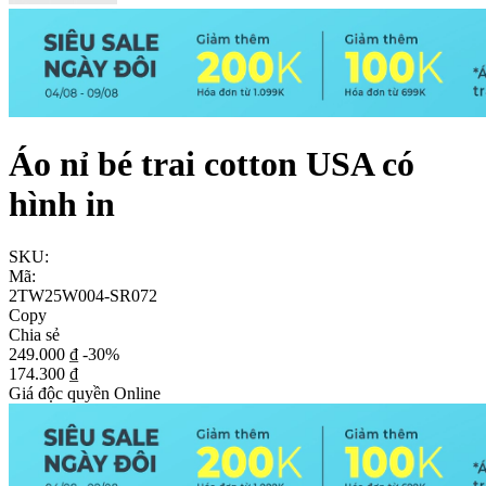
Áo nỉ bé trai cotton USA có
hình in
SKU:
Mã:
2TW25W004-SR072
Copy
Chia sẻ
249.000 ₫
-30%
174.300 ₫
Giá độc quyền Online