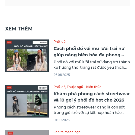
XEM THÊM
Phối đồ
Cách phối đồ với mũ lưỡi trai nữ
giúp nàng biến hóa đa phong
cách
Phối đồ với mũ lưỡi trai nữ đang trở thành
xu hướng thời trang rất được yêu thích
hiện nay. Chiếc mũ lưỡi trai không chỉ
26.08.2025
giúp che nắng hiệu quả mà còn tạo điểm
nhấn cho outfit cá tính và năng động.
Phối đồ
,
Thuật ngữ - Kiến thức
Hãy cùng Thời trang Canifa tìm hiểu
Khám phá phong cách streetwear
và 10 gợi ý phối đồ hot cho 2026
Phong cách streetwear đang là cơn sốt
trong giới trẻ với sự kết hợp hoàn hảo
giữa sự thoải mái và cá tính. Từ những
01.09.2025
chiếc áo rộng thùng thình đến quần jeans
rách gối, mỗi món đồ đều mang trong
Canifa mách bạn
mình tinh thần tự do và sự bụi bặm.