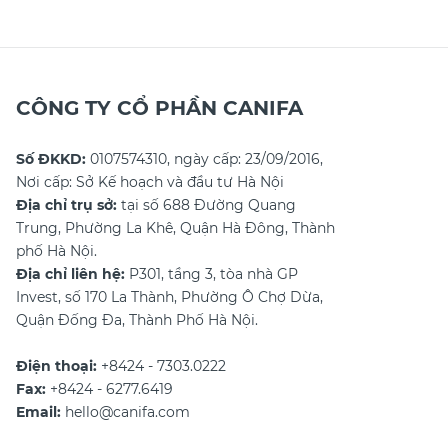
để chọn được quà phù hợp
CÔNG TY CỔ PHẦN CANIFA
Số ĐKKD:
0107574310, ngày cấp: 23/09/2016,
Nơi cấp: Sở Kế hoạch và đầu tư Hà Nội
Địa chỉ trụ sở:
tại số 688 Đường Quang
Trung, Phường La Khê, Quận Hà Đông, Thành
phố Hà Nội.
Địa chỉ liên hệ:
P301, tầng 3, tòa nhà GP
Invest, số 170 La Thành, Phường Ô Chợ Dừa,
Quận Đống Đa, Thành Phố Hà Nội.
Điện thoại:
+8424 - 7303.0222
Fax:
+8424 - 6277.6419
Email:
hello@canifa.com