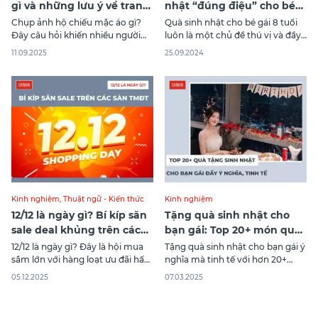
gì và những lưu ý về trang
nhật “đúng điệu” cho bé
phục
gái 8 tuổi
Chụp ảnh hộ chiếu mặc áo gì?
Quà sinh nhật cho bé gái 8 tuổi
Đây câu hỏi khiến nhiều người
luôn là một chủ đề thú vị và đầy
băn khoăn mỗi khi cần chụp ảnh
màu sắc, khi mà các bé đã bắt
11.09.2025
25.09.2024
làm giấy tờ quan trọng này.
đầu hình thành sở thích và tính
Trang phục không chỉ ảnh
cách riêng. Lựa chọn món quà
hưởng đến tính thẩm mỹ mà
phù hợp không chỉ giúp bé vui vẻ
còn quyết định ảnh hồ sơ có
trong ngày đặc biệt
được chấp nhận hay không. Nếu
Kinh nghiệm
,
Thuật ngữ - Kiến thức
Kinh nghiệm
12/12 là ngày gì? Bí kíp săn
Tặng quà sinh nhật cho
sale deal khủng trên các
bạn gái: Top 20+ món quà
sàn TMĐT
tinh tế, ý nghĩa
12/12 là ngày gì? Đây là hội mua
Tặng quà sinh nhật cho bạn gái ý
sắm lớn với hàng loạt ưu đãi hấp
nghĩa mà tinh tế với hơn 20+
dẫn. Hãy cùng CANIFA săn sale
món quà được gợi ý từ Canifa để
05.12.2025
07.03.2025
cực đã với giá siêu ưu đãi và tiết
bạn có một ngày ý nghĩa, trọn
kiệm tối đa!
vẹn và lưu giữ những khoảnh
khắc bên cô ấy. Đọc ngay bài viết