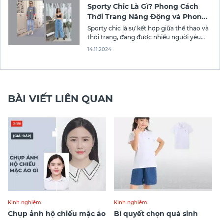
Sporty Chic Là Gì? Phong Cách
Thời Trang Năng Động và Phong
Cách
Sporty chic là sự kết hợp giữa thể thao và
thời trang, đang được nhiều người yêu
thích. Phong cách này không chỉ mang lại
14.11.2024
sự thoải mái mà còn thể hiện sự tinh tế
trong cách phối đồ. Đặc biệt, thời trang
này còn có tính linh hoạt cao
BÀI VIẾT LIÊN QUAN
Kinh nghiệm
Kinh nghiệm
Chụp ảnh hộ chiếu mặc áo
Bí quyết chọn quà sinh