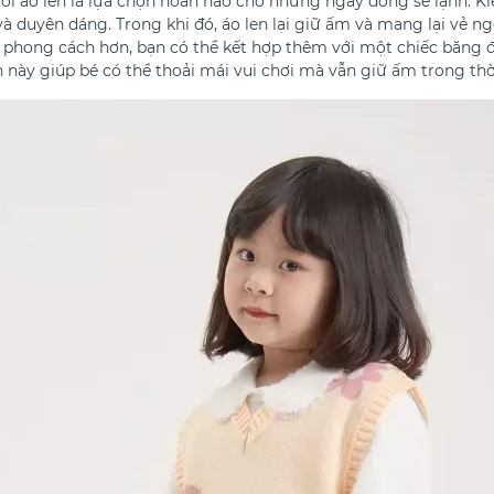
với áo len là lựa chọn hoàn hảo cho những ngày đông se lạnh. Ki
à duyên dáng. Trong khi đó, áo len lại giữ ấm và mang lại vẻ n
g phong cách hơn, bạn có thể kết hợp thêm với một chiếc băng đ
 này giúp bé có thể thoải mái vui chơi mà vẫn giữ ấm trong thời