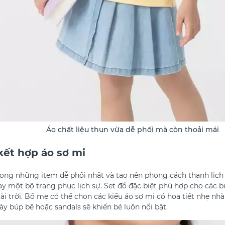
Áo chất liệu thun vừa dễ phối mà còn thoải mái
kết hợp áo sơ mi
ong những item dễ phối nhất và tạo nên phong cách thanh lịch 
gay một bộ trang phục lịch sự. Set đồ đặc biệt phù hợp cho các b
ài trời. Bố mẹ có thể chọn các kiểu áo sơ mi có họa tiết nhẹ nh
y búp bê hoặc sandals sẽ khiến bé luôn nổi bật.