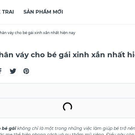
 TRAI
SẢN PHẨM MỚI
hân váy cho bé gái xinh xắn nhất hiện nay
hân váy cho bé gái xinh xắn nhất h
 bé gái
không chỉ là một trong những việc làm giúp bé trở nên
ác mẹ thể hiện phong cách và gu thẩm mỹ riêng. Điều này còn