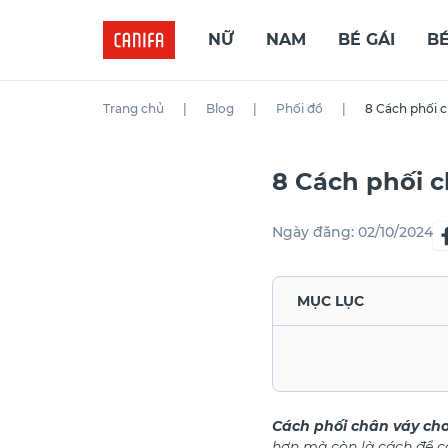
NỮ
NAM
BÉ GÁI
BÉ
Trang chủ
|
Blog
|
Phối đồ
|
8 Cách phối c
8 Cách phối c
Ngày đăng:
02/10/2024
MỤC LỤC
Cách phối chân váy cho
hơn mà còn là cách để c