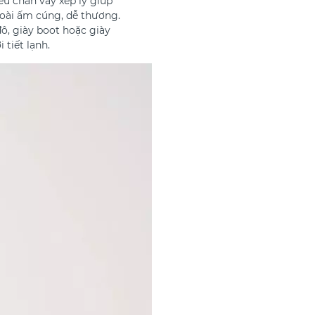
ểu chân váy xếp ly giúp
goài ấm cúng, dễ thương.
ô, giày boot hoặc giày
 tiết lạnh.