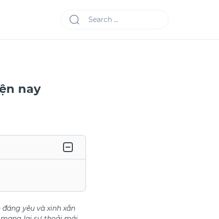
iện nay
 đáng yêu và xinh xắn
 mang lại sự thoải mái