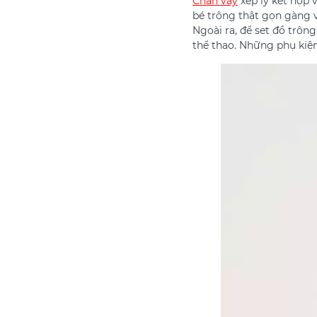
Chân váy
xếp ly kết hợp 
bé trông thật gọn gàng v
Ngoài ra, để set đồ trôn
thể thao. Những phụ kiện