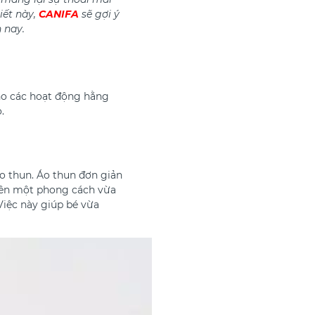
iết này,
CANIFA
sẽ gợi ý
 nay.
ho các hoạt động hằng
.
áo thun. Áo thun đơn giản
 nên một phong cách vừa
Việc này giúp bé vừa