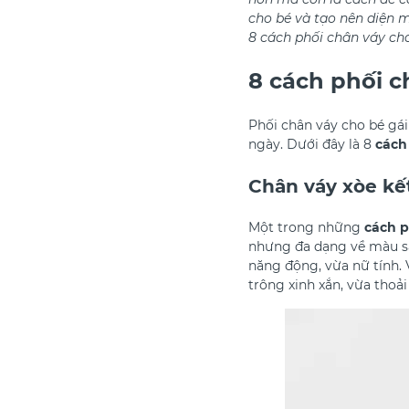
cho bé và tạo nên diện mạ
8 cách phối chân váy cho
8 cách phối c
Phối chân váy cho bé gá
ngày. Dưới đây là 8
cách
Chân váy xòe kế
Một trong những
cách p
nhưng đa dạng về màu sắ
năng động, vừa nữ tính. 
trông xinh xắn, vừa thoải