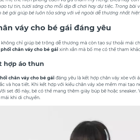
o tự tin, tươi sáng cho mỗi dịp đi chơi hay dự tiệc. Trong bài v
 bé gái giúp bé luôn tỏa sáng với vẻ ngoài dễ thương nhất hiện
hân váy cho bé gái đáng yêu
i không chỉ giúp bé trông dễ thương mà còn tạo sự thoải mái c
 phối chân váy cho bé gái
xinh xắn mà bố mẹ có thể tham khảo
t hợp áo thun
hối chân váy cho bé gái
đáng yêu là kết hợp chân váy xòe với 
c và họa tiết. Khi kết hợp với kiểu chân váy xòe mềm mại tạo
Với set đồ này, bé có thể mang thêm giày búp bê hoặc sneaker. 
 mái khi di chuyển.