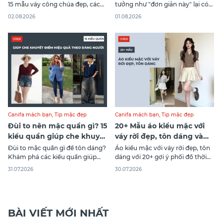
15 mẫu váy công chúa đẹp, cách
tưởng như "đơn giản này" lại có
chọn theo dáng người, phối đồ,
sức hút mạnh mẽ đến vậy?
02.08.2026
01.08.2026
xu hướng mới và bí quyết bảo
Trong bài viết dưới đây, Canifa sẽ
quản.
giúp bạn khám phá tất tần tật về
áo polo. Đọc ngay bài viết thôi
nào!
Canifa mách bạn
,
Tip mặc đẹp
Canifa mách bạn
,
Tip mặc đẹp
Đùi to nên mặc quần gì? 15
20+ Mẫu áo kiểu mặc với
kiểu quần giúp che khuyết
váy rời đẹp, tôn dáng và
điểm, tôn dáng
dễ phối nhất
Đùi to mặc quần gì để tôn dáng?
Áo kiểu mặc với váy rời đẹp, tôn
Khám phá các kiểu quần giúp
dáng với 20+ gợi ý phối đồ thời
che khuyết điểm, tạo hiệu ứng
trang 2026. Khám phá cách chọn
31.07.2026
30.07.2026
chân thon và gợi ý cách phối đồ
áo phù hợp từng kiểu váy và vóc
đẹp, thời trang.
dáng.
BÀI VIẾT MỚI NHẤT