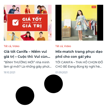
Tất cả
,
Video
Tất cả
,
Video
Giá tốt Canifa – Niềm vui
Mix-match trang phục dạo
giá trị – Cuộc thi: Vui cùng
phố cho con gái yêu
Canifa
“BÌNH THƯỜNG MỚI” nhà mình
TỚI CANIFA – THA HỒ CHỌN ĐỒ
làm gì mới? Là những giây phút
CHO BÉ Đang đúng kỳ nghỉ hè
mình cùng nhau du lịch tại gia,
nên bạn muốn dành thật nhiều
19.10.2021
01.09.2021
mở tiệc tùng thả ga cùng gia
thời gian bên con, cùng con đi
đình, là mình cùng host liveshow
chơi, dạo phố và chắc chắn
với các nghệ sĩ vườn nhà. Nhân
không thể bỏ qua việc shopping
dịp chúng ta dần quen với “bình
cho bé vài bộ đồ mới.
thường mới”, Canifa tổ