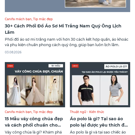
Canifa mách bạn
,
Tip mặc đẹp
30+ Cách Phối Đồ Áo Sơ Mi Trắng Nam Quý Ông Lịch
Lãm
Phối đồ áo sơ mi trắng nam với hơn 30 cách kết hợp quần, áo khoác
và phụ kiện chuẩn phong cách quý ông, giúp bạn luôn lịch lãm.
03.08.2026
Canifa mách bạn
,
Tip mặc đẹp
Thuật ngữ - Kiến thức
15 Mẫu váy công chúa đẹp
Áo polo là gì? Tại sao áo
và cách phối chuẩn cho
polo lại được yêu thích đến
từng dáng
vậy?
Váy công chúa là gì? Khám phá
Áo polo là gì và tại sao chiếc áo