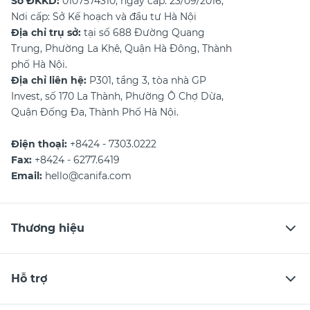
Số ĐKKD:
0107574310, ngày cấp: 23/09/2016,
Nơi cấp: Sở Kế hoạch và đầu tư Hà Nội
Địa chỉ trụ sở:
tại số 688 Đường Quang
Trung, Phường La Khê, Quận Hà Đông, Thành
phố Hà Nội.
Địa chỉ liên hệ:
P301, tầng 3, tòa nhà GP
Invest, số 170 La Thành, Phường Ô Chợ Dừa,
Quận Đống Đa, Thành Phố Hà Nội.
Điện thoại:
+8424 - 7303.0222
Fax:
+8424 - 6277.6419
Email:
hello@canifa.com
Thương hiệu
Hỗ trợ