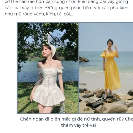
cơ thể cao ráo hơn bạn cũng chọn kiểu dáng dài váy giống
các loại váy ở trên. Đừng quên phối thêm với các phụ kiện
như mũ rộng vành, kính, túi cói…
Chân ngắn đi biển mặc gì để nữ tính, quyến rũ? Ch
thêm váy trễ vai