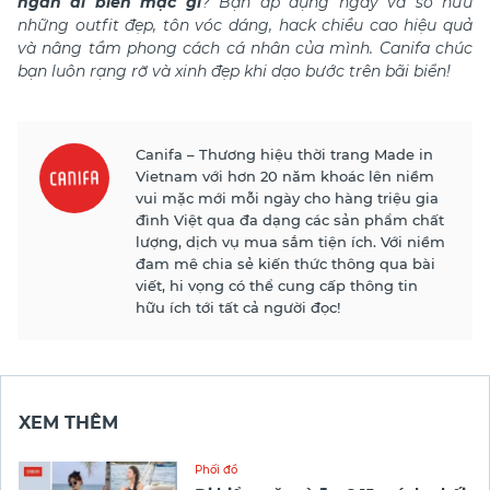
ngắn đi biển mặc gì
? Bạn áp dụng ngay và sở hữu
những outfit đẹp, tôn vóc dáng, hack chiều cao hiệu quả
và nâng tầm phong cách cá nhân của mình.
Canifa chúc
bạn luôn rạng rỡ và xinh đẹp khi dạo bước trên bãi biển!
Canifa – Thương hiệu thời trang Made in
Vietnam với hơn 20 năm khoác lên niềm
vui mặc mới mỗi ngày cho hàng triệu gia
đình Việt qua đa dạng các sản phẩm chất
lượng, dịch vụ mua sắm tiện ích. Với niềm
đam mê chia sẻ kiến thức thông qua bài
viết, hi vọng có thể cung cấp thông tin
hữu ích tới tất cả người đọc!
XEM THÊM
Phối đồ