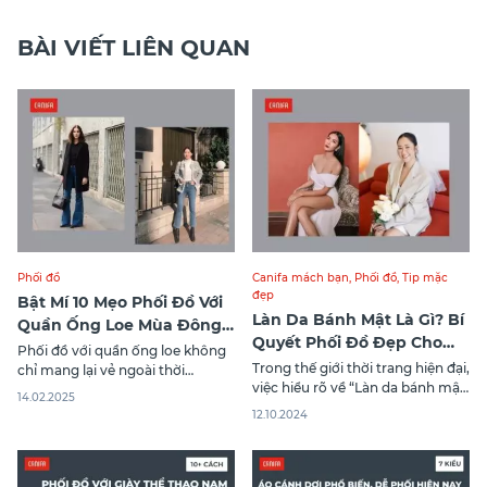
BÀI VIẾT LIÊN QUAN
Phối đồ
Canifa mách bạn
,
Phối đồ
,
Tip mặc
đẹp
Bật Mí 10 Mẹo Phối Đồ Với
Làn Da Bánh Mật Là Gì? Bí
Quần Ống Loe Mùa Đông
Quyết Phối Đồ Đẹp Cho
Sang Chảnh Nhất
Phối đồ với quần ống loe không
Phái Nữ
Trong thế giới thời trang hiện đại,
chỉ mang lại vẻ ngoài thời
việc hiểu rõ về “Làn da bánh mật
thượng mà còn giữ ấm hiệu quả
14.02.2025
là gì?” rất cần thiết để lựa chọn
trong những ngày lạnh giá. Đây
12.10.2024
trang phục phù hợp. Làn da
là xu hướng thời trang được
bánh mật thường mang đến cho
nhiều tín đồ yêu thích nhờ sự
người sở hữu vẻ ngoài khỏe
thanh lịch và khả năng kết hợp
khoắn và cuốn hút. Bài viết dưới