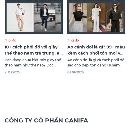
đa dạng. Trong bài
đây của
Phối đồ
Phối đồ
10+ cách phối đồ với giày
Áo cánh dơi là gì? 99+ mẫu
thể thao nam trẻ trung, ấn
kèm cách phối tôn mọi vóc
tượng
dáng
Bạn đang chưa biết mix giày thể
Áo cánh dơi là gì và cách phối đồ
thao nam như thế nào? Đọc
sao cho đẹp, tôn dáng? Khám
ngay 10+ cách phối đồ với giày
phá ngay các kiểu áo cánh dơi
21.03.2025
04.06.2026
thể thao nam và 3 nguyên tắc
trendy giúp bạn mặc đẹp và tự
khi phối với giày phù hợp mọi
tin hơn mỗi ngày.
phong cách để bạn tự tin thể
hiện cá tính của riêng mình nhé!
CÔNG TY CỔ PHẦN CANIFA