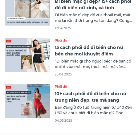
Đi biển mặc gì đẹp? 15+ cách phối
đồ đi biển nữ xinh, cá tính
Đi biển mặc gì đẹp để vừa thoải mái, mát
mẻ lại vẫn thời trang và tôn dáng? Cùng
Canifa khám phá 15+ cách phối đồ đi biển
17.04.2025
nữ xinh, cá tính, thời thượng nhất để mỗi
bước chân trên bãi cát là một lần bạn tự
Phối đồ
tin tỏa sáng!
15 cách phối đồ đi biển cho nữ
béo che mọi khuyết điểm
"Đi biển mặc gì cho người béo" để bạn có
outfit vừa mát mẻ, thoải mái mà vẫn
đẹp? Đọc ngay bài viết sau của Canifa
25.04.2025
khám phá 15 cách phối đồ đi biển cho nữ
béo giúp che khuyết điểm hiệu quả và tự
Phối đồ
tin khoe vóc dáng của
10+ cách phối đồ đi biển cho nữ
trung niên đẹp, trẻ mà sang
Bạn đang ở độ tuổi trung niên từ U40 đến
U60 và chưa biết đi biển mặc gì? Đọc
ngay bài viết 10+ cách phối đồ đi biển cho
04.05.2025
nữ trung niên vừa đẹp, trẻ mà sang của
Canifa nhé!