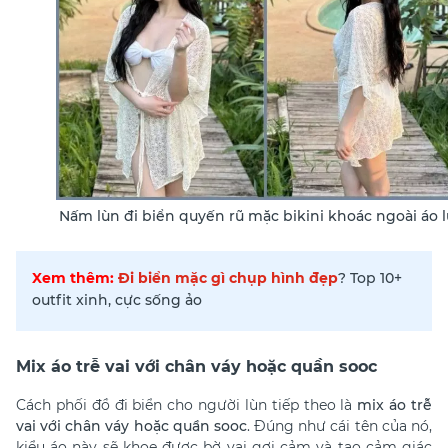
Nấm lùn đi biển quyến rũ mặc bikini khoác ngoài áo l
Xem thêm:
Đi biển mặc gì chụp hình đẹp
? Top 10+
outfit xinh, cực sống ảo
Mix áo trễ vai với chân váy hoặc quần sooc
Cách
phối đồ đi biển cho người lùn
tiếp theo là
mix áo trễ
vai với chân váy hoặc quần sooc
. Đúng như cái tên của nó,
kiểu áo này sẽ khoe được bờ vai gợi cảm và tạo cảm giác