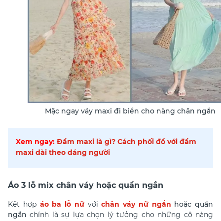
Mặc ngay váy maxi đi biển cho nàng chân ngắn
Xem ngay:
Đầm maxi là gì? Cách phối đồ với đầm
maxi dài theo dáng người
Áo 3 lỗ mix chân váy hoặc quần ngắn
Kết hợp
áo ba lỗ nữ
với
chân váy nữ ngắn
hoặc quần
ngắn
chính là sự lựa chọn lý tưởng cho những cô nàng