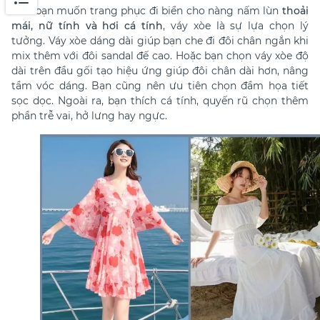
Nếu bạn muốn trang phục đi biển cho nàng nấm lùn
thoải
mái, nữ tính và hơi cá tính
, váy xòe là sự lựa chọn lý
tưởng. Váy xòe dáng dài giúp bạn che đi đôi chân ngắn khi
mix thêm với đôi sandal đế cao. Hoặc bạn chọn váy xòe độ
dài trên đầu gối tạo hiệu ứng giúp đôi chân dài hơn, nâng
tầm vóc dáng. Bạn cũng nên ưu tiên chọn đầm họa tiết
sọc dọc. Ngoài ra, bạn thích cá tính, quyến rũ chọn thêm
phần trễ vai, hở lưng hay ngực.