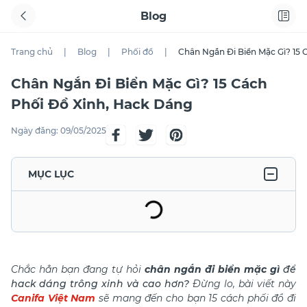
Blog
Trang chủ
|
Blog
|
Phối đồ
|
Chân Ngắn Đi Biển Mặc Gì? 15 
Chân Ngắn Đi Biển Mặc Gì? 15 Cách
Phối Đồ Xinh, Hack Dáng
Ngày đăng:
09/05/2025
MỤC LỤC
Chắc hẳn bạn đang tự hỏi
c
hân ngắn đi biển mặc gì
để
hack dáng trông xinh và cao hơn?
Đừng lo, bài viết này
Canifa Việt Nam
sẽ mang đến cho bạn 15 cách phối đồ đi