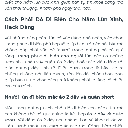
biển cho nấm lùn cực xinh, giúp bạn tự tin khoe dáng mà
vẫn thời thượng! Khám phá ngay thôi nào!
Cách Phối Đồ Đi Biển Cho Nấm Lùn Xinh,
Hack Dáng
Với những nàng nấm lùn có vóc dáng nhỏ nhắn, việc chọn
trang phục đi biển phù hợp sẽ giúp bạn trở nên nổi bật mà
không gặp phải vấn đề “chìm” trong những bộ đồ quá
rộng.
Trang phục đi biển cho người lùn
nên có những
item như chân váy ngắn, áo 2 dây, hoặc các kiểu dáng tối
giản nhưng đầy tinh tế. Điều quan trọng là hãy tạo ra
những đường nét liền mạch, tôn lên đôi chân thon gọn,
giúp bạn tự tin khoe dáng mà không phải lo lắng về chiều
cao của mình.
Người lùn đi biển mặc áo 2 dây và quần short
Một trong những cách phối đồ đi biển cho nấm lùn mà
bạn không thể bỏ qua chính là kết hợp
áo 2 dây và quần
short
. Với dáng áo 2 dây nhẹ nhàng, bạn sẽ khoe được vai
trần thanh thoát, tạo cảm giác cao ráo. Cộng thêm chiếc