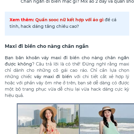
Chân ngắn đi biển mặc gì? Mix áo 2 dây và quần sho
Xem thêm:
Quần sooc nữ kết hợp với áo gì
để cá
tính, hack dáng tăng chiều cao?
Maxi đi biển cho nàng chân ngắn
Bạn băn khoăn váy maxi đi biển cho nàng chân ngắn
được không
? Câu trả lời là có thể! Đừng nghĩ rằng maxi
chỉ dành cho những cô gái cao ráo. Chỉ cần lựa chọn
những chiếc
váy maxi đi biển
với chi tiết cắt xẻ hợp lý
hoặc với phần váy ôm nhẹ ở trên, bạn sẽ dễ dàng có được
một bộ trang phục vừa dễ chịu lại vừa hack dáng cực kỳ
hiệu quả.