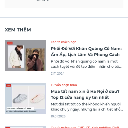
XEM THÊM
Canifa mách bạn
Phối Đồ Với Khăn Quàng Cổ Nam:
Ấm Áp, Lịch Lãm Và Phong Cách
Phối đồ với khăn quàng cổ nam là một
cách tuyệt vời để tạo điểm nhấn cho bộ
trang phục và làm mới phong cách. Khăn
21.11.2024
quàng cổ không chỉ giữ ấm mà còn giúp
chàng trai thể hiện cá tính mạnh mẽ, lịch
Tư vấn chọn mua
lãm. Với các thiết kế đa
Mua tất nam xịn ở Hà Nội ở đâu?
Top 12 cửa hàng uy tín nhất
Một đôi tất tốt có thể không khiến người
khác chú ý ngay, nhưng lại là chi tiết nhỏ
tạo nên sự thoải mái và phong thái chỉn
10.01.2026
chu cho phái mạnh mỗi ngày. Nếu bạn
đang tìm kiếm địa chỉ mua tất nam xịn ở
Canifa mách bạn
,
CNFLIFE
,
Kinh nghiệm
,
Phối