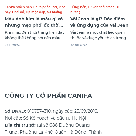
Canifa mách bạn
,
Chưa phân loại
,
Mẹo
Dùng bền
,
Tư vấn thời trang
,
Xu
hay
,
Phối đồ
,
Tip mặc đẹp
,
Xu hướng
hướng
Màu ánh kim là màu gì và
Vải Jean là gì? Đặc điểm
những mẹo phối đồ thời
và ứng dụng của vải Jean
thượng
Khi nhắc đến thời trang hiện đại,
Vải Jean là một chất liệu quen
không thể không nói đến màu
thuộc và được yêu thích trong
ánh kim – một trong những xu
ngành thời trang. Với lịch sử dài
26.11.2024
30.08.2024
hướng được ưa chuộng nhất
và sự đa dạng trong ứng dụng,
hiện nay. Vậy màu ánh kim là
vải Jean không chỉ đơn thuần là
màu gì mà lại gây ấn tượng
vải dệt chéo mà còn là biểu
mạnh mẽ trong các bộ sưu tập
tượng của phong cách và cá
thời trang nổi tiếng?
tính. Canifa sẽ
CÔNG TY CỔ PHẦN CANIFA
Số ĐKKD:
0107574310, ngày cấp: 23/09/2016,
Nơi cấp: Sở Kế hoạch và đầu tư Hà Nội
Địa chỉ trụ sở:
tại số 688 Đường Quang
Trung, Phường La Khê, Quận Hà Đông, Thành