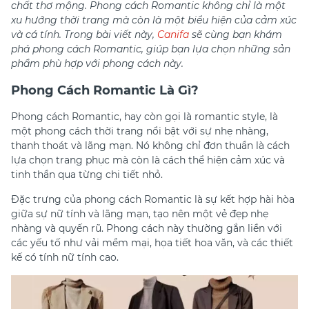
chất thơ mộng. Phong cách Romantic không chỉ là một
xu hướng thời trang mà còn là một biểu hiện của cảm xúc
và cá tính. Trong bài viết này,
Canifa
sẽ cùng bạn khám
phá phong cách Romantic, giúp bạn lựa chọn những sản
phẩm phù hợp với phong cách này.
Phong Cách Romantic Là Gì?
Phong cách Romantic, hay còn gọi là romantic style, là
một phong cách thời trang nổi bật với sự nhẹ nhàng,
thanh thoát và lãng mạn. Nó không chỉ đơn thuần là cách
lựa chọn trang phục mà còn là cách thể hiện cảm xúc và
tinh thần qua từng chi tiết nhỏ.
Đặc trưng của phong cách Romantic là sự kết hợp hài hòa
giữa sự nữ tính và lãng mạn, tạo nên một vẻ đẹp nhẹ
nhàng và quyến rũ. Phong cách này thường gắn liền với
các yếu tố như vải mềm mại, họa tiết hoa văn, và các thiết
kế có tính nữ tính cao.