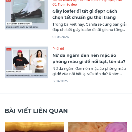
Hà Nội với chất
đồ
,
Tip mặc đẹp
Giày loafer đi tất gì đẹp? Cách
chọn tất chuẩn gu thời trang
Trong bài viết này, Canifa sẽ cùng bạn giải
đáp chi tiết giày loafer đi tất gì cho từng
phong cách, từng màu giày và từng hoàn
02.03.2026
cảnh.
Phối đồ
Nữ da ngăm đen nên mặc áo
phông màu gì để nổi bật, tôn da?
Nữ da ngăm đen nên mặc áo phông màu
gì để vừa nổi bật lại vừa tôn da? Khám
phá bảng màu lý tưởng cũng như những
17.04.2025
màu không nên măc cho làn da ngăm
đen trong bài viết sau của Canifa nhé!
BÀI VIẾT LIÊN QUAN