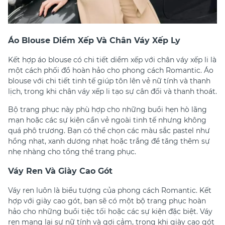
Áo Blouse Diềm Xếp Và Chân Váy Xếp Ly
Kết hợp áo blouse có chi tiết diềm xếp với chân váy xếp li là
một cách phối đồ hoàn hảo cho phong cách Romantic. Áo
blouse với chi tiết tinh tế giúp tôn lên vẻ nữ tính và thanh
lịch, trong khi chân váy xếp li tạo sự cân đối và thanh thoát.
Bộ trang phục này phù hợp cho những buổi hẹn hò lãng
mạn hoặc các sự kiện cần vẻ ngoài tinh tế nhưng không
quá phô trương. Bạn có thể chọn các màu sắc pastel như
hồng nhạt, xanh dương nhạt hoặc trắng để tăng thêm sự
nhẹ nhàng cho tổng thể trang phục.
Váy Ren Và Giày Cao Gót
Váy ren luôn là biểu tượng của phong cách Romantic. Kết
hợp với giày cao gót, bạn sẽ có một bộ trang phục hoàn
hảo cho những buổi tiệc tối hoặc các sự kiện đặc biệt. Váy
ren mang lại sự nữ tính và gợi cảm, trong khi giày cao gót