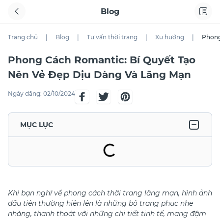
Blog
Trang chủ
|
Blog
|
Tư vấn thời trang
|
Xu hướng
|
Phong
Phong Cách Romantic: Bí Quyết Tạo
Nên Vẻ Đẹp Dịu Dàng Và Lãng Mạn
Ngày đăng:
02/10/2024
MỤC LỤC
Khi bạn nghĩ về phong cách thời trang lãng mạn, hình ảnh
đầu tiên thường hiện lên là những bộ trang phục nhẹ
nhàng, thanh thoát với những chi tiết tinh tế, mang đậm