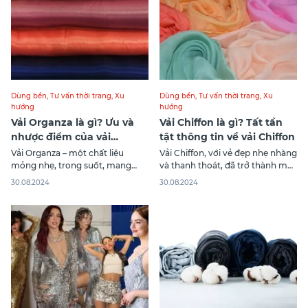
Dùng bền
,
Tư vấn thời trang
,
Xu
Dùng bền
,
Tư vấn thời trang
,
Xu
hướng
hướng
Vải Organza là gì? Ưu và
Vải Chiffon là gì? Tất tần
nhược điểm của vải
tật thông tin về vải Chiffon
Organza
Vải Organza – một chất liệu
Vải Chiffon, với vẻ đẹp nhẹ nhàng
mỏng nhẹ, trong suốt, mang
và thanh thoát, đã trở thành một
đến vẻ đẹp tinh tế và sang trọng
trong những lựa chọn phổ biến
30.08.2024
30.08.2024
– đang trở thành xu hướng được
trong ngành thời trang. Trong
yêu thích trong ngành thời trang
bài viết này, Canifa sẽ cùng bạn
cao cấp. Hãy cùng Canifa khám
khám phá tất cả những thông tin
phá tất tần tật thông tin về vải
cần thiết về vải Chiffon.
Organza và biến những