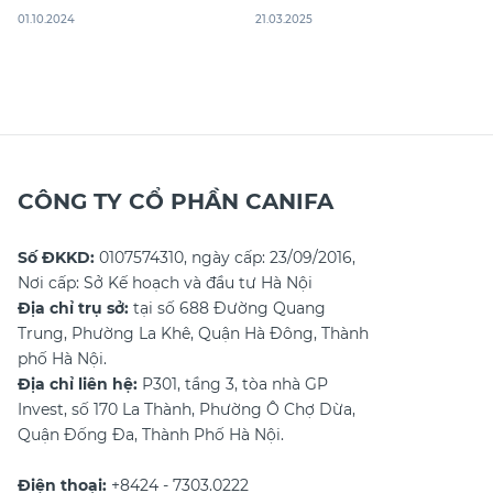
có cân nặng khoảng 25-30kg.
ngay 10+ cách phối đồ với giày
01.10.2024
21.03.2025
Khi chọn quần áo cho bé, việc
thể thao nam và 3 nguyên tắc
hiểu rõ về kích thước sẽ giúp mẹ
khi phối với giày phù hợp mọi
dễ dàng tìm được trang phục
phong cách để bạn tự tin thể
vừa vặn, tạo cảm giác thoải mái
hiện cá tính của riêng mình nhé!
cho bé khi
CÔNG TY CỔ PHẦN CANIFA
Số ĐKKD:
0107574310, ngày cấp: 23/09/2016,
Nơi cấp: Sở Kế hoạch và đầu tư Hà Nội
Địa chỉ trụ sở:
tại số 688 Đường Quang
Trung, Phường La Khê, Quận Hà Đông, Thành
phố Hà Nội.
Địa chỉ liên hệ:
P301, tầng 3, tòa nhà GP
Invest, số 170 La Thành, Phường Ô Chợ Dừa,
Quận Đống Đa, Thành Phố Hà Nội.
Điện thoại:
+8424 - 7303.0222