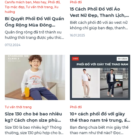
Canifa mách bạn
,
Mẹo hay
,
Phối đồ
,
Phối đồ
Tip mặc đẹp
,
Tư vấn thời trang
,
Xu
15 Cách Phối Đồ Với Áo
hướng
Vest Nữ Đẹp, Thanh Lịch,
Bí Quyết Phối Đồ Với Quần
Cá Tính
Biết cách phối đồ với áo vest nữ
Ống Rộng Mùa Đông
không chỉ giúp bạn đẹp, thanh
Chuẩn Thời Trang
Quần ống rộng đã trở thành xu
lịch và còn cá tính cũng như thể
16.01.2025
hướng thời trang được yêu thích
hiện theo từng hoàn cảnh khác
nhờ khả năng mang lại sự thoải
nhau. Khám phá 15 cách mix đồ
07.12.2024
mái và phong cách đa dạng cho
với áo vest nữ trong bài viết sau!
người mặc. Phối đồ với quần ống
rộng mùa đông không chỉ giúp
bạn giữ ấm mà còn khẳng định
gu thời trang
Tư vấn thời trang
Phối đồ
Size 130 cho bé bao nhiêu
10+ cách phối đồ với giày
kg? Cách chọn size phù
thể thao nam trẻ trung, ấn
hợp cho bé
tượng
Size 130 là bao nhiêu kg? Thông
Bạn đang chưa biết mix giày thể
thường, size 130 phù hợp cho bé
thao nam như thế nào? Đọc