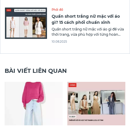
nhiều người “đau đầu” mỗi dịp sự kiện âm
nhạc mang quy mô và ý nghĩa toàn quốc
Phối đồ
được tổ chức.
Quần short trắng nữ mặc với áo
gì? 15 cách phối chuẩn xinh
Quần short trắng nữ mặc với áo gì để vừa
thời trang, vừa phù hợp với từng hoàn
cảnh là câu hỏi khiến nhiều cô nàng băn
10.08.2025
khoăn. Với ưu điểm dễ kết hợp và mang
lại sự trẻ trung, năng động, quần short
trắng luôn nằm trong danh sách
BÀI VIẾT LIÊN QUAN