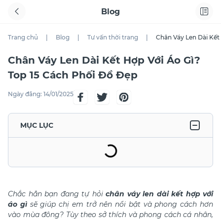
Blog
Trang chủ
|
Blog
|
Tư vấn thời trang
|
Chân Váy Len Dài Kết
Chân Váy Len Dài Kết Hợp Với Áo Gì?
Top 15 Cách Phối Đồ Đẹp
Ngày đăng:
14/01/2025
MỤC LỤC
Chắc hẳn bạn đang tự hỏi
chân váy len dài kết hợp với
áo gì
sẽ giúp chị em trở nên nổi bật và phong cách hơn
vào mùa đông? Tùy theo sở thích và phong cách cá nhân,