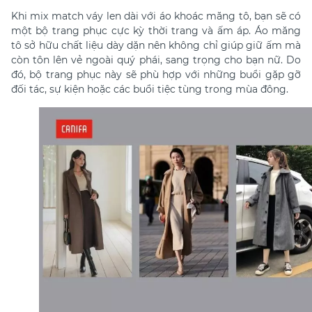
Khi mix match váy len dài với áo khoác măng tô, bạn sẽ có
một bộ trang phục cực kỳ thời trang và ấm áp. Áo măng
tô sở hữu chất liệu dày dặn nên không chỉ giúp giữ ấm mà
còn tôn lên vẻ ngoài quý phái, sang trọng cho bạn nữ. Do
đó, bộ trang phục này sẽ phù hợp với những buổi gặp gỡ
đối tác, sự kiện hoặc các buổi tiệc tùng trong mùa đông.