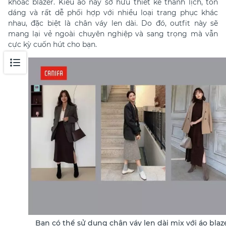
khoác blazer. Kiểu áo này sở hữu thiết kế thanh lịch, tôn
dáng và rất dễ phối hợp với nhiều loại trang phục khác
nhau, đặc biệt là chân váy len dài. Do đó, outfit này sẽ
mang lại vẻ ngoài chuyên nghiệp và sang trọng mà vẫn
cực kỳ cuốn hút cho bạn.
Bạn có thể sử dụng chân váy len dài mix với áo blaz