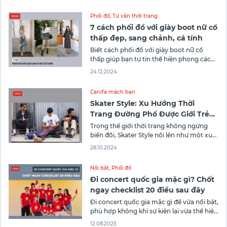
Phối đồ
,
Tư vấn thời trang
7 cách phối đồ với giày boot nữ cổ
thấp đẹp, sang chảnh, cá tính
Biết cách phối đồ với giày boot nữ cổ
thấp giúp bạn tự tin thể hiện phong cách
mùa đông ấm áp mà sành điệu. Vậy đó là
24.12.2024
những cách mix nào? Khám phá ngay 7 bí
quyết độc đáo từ Canifa qua bài viết này
Canifa mách bạn
nhé!
Skater Style: Xu Hướng Thời
Trang Đường Phố Được Giới Trẻ
Yêu Thích
Trong thế giới thời trang không ngừng
biến đổi, Skater Style nổi lên như một xu
hướng đầy cá tính. Phong cách này
28.10.2024
không chỉ gói gọn trong sự năng động
mà còn thể hiện tinh thần tự do và sáng
Nổi bật
,
Phối đồ
tạo. Nếu bạn đang muốn tìm hiểu rõ hơn
Đi concert quốc gia mặc gì? Chốt
ngay checklist 20 điều sau đây
Đi concert quốc gia mặc gì để vừa nổi bật,
phù hợp không khí sự kiện lại vừa thể hiện
tinh thần dân tộc? Đây là câu hỏi khiến
12.08.2025