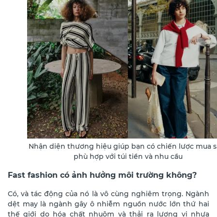
Nhận diện thương hiệu giúp bạn có chiến lược mua 
phù hợp với túi tiền và nhu cầu
Fast fashion có ảnh hưởng môi trường không?
Có, và
tác động của nó là vô cùng nghiêm trọng.
Ngành
dệt may là ngành gây ô nhiễm nguồn nước lớn thứ hai
thế giới
do hóa chất nhuộm và thải ra lượng vi nhựa