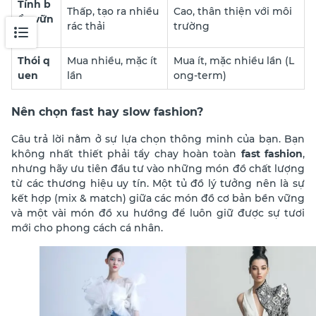
Tính b
Thấp, tạo ra nhiều
Cao, thân thiện với môi
ền vữn
rác thải
trường
g
Thói q
Mua nhiều, mặc ít
Mua ít, mặc nhiều lần (L
uen
lần
ong-term)
Nên chọn fast hay slow fashion?
Câu trả lời nằm ở sự lựa chọn thông minh của bạn. Bạn
không nhất thiết phải tẩy chay hoàn toàn
fast fashion
,
nhưng hãy ưu tiên đầu tư vào những món đồ chất lượng
từ các thương hiệu uy tín.
Một tủ đồ lý tưởng nên là sự
kết hợp (mix & match) giữa các món đồ cơ bản bền vững
và một vài món đồ xu hướng để luôn giữ được sự tươi
mới cho phong cách cá nhân.