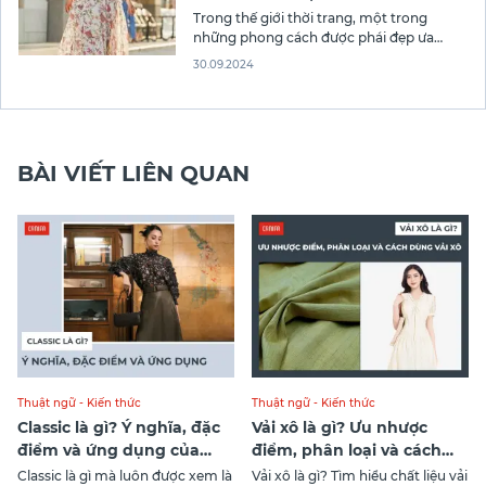
Trong thế giới thời trang, một trong
những phong cách được phái đẹp ưa
chuộng nhất chính là feminine fashion
30.09.2024
style. Phong cách này không chỉ tôn vinh
sự duyên dáng, mà còn giúp các nàng thể
hiện nét đẹp nhẹ nhàng, nữ tính thông
qua cách phối đồ tinh
BÀI VIẾT LIÊN QUAN
Thuật ngữ - Kiến thức
Thuật ngữ - Kiến thức
Classic là gì? Ý nghĩa, đặc
Vải xô là gì? Ưu nhược
điểm và ứng dụng của
điểm, phân loại và cách
phong cách Classic
dùng vải xô
Classic là gì mà luôn được xem là
Vải xô là gì? Tìm hiểu chất liệu vải