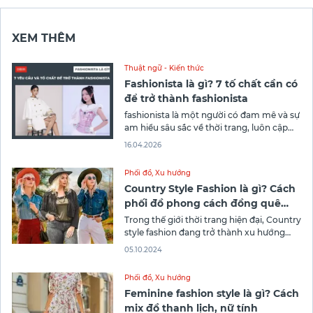
XEM THÊM
Thuật ngữ - Kiến thức
Fashionista là gì? 7 tố chất cần có
để trở thành fashionista
fashionista là một người có đam mê và sự
am hiểu sâu sắc về thời trang, luôn cập
nhật xu hướng mới nhất và biết cách phối
16.04.2026
đồ sao cho phù hợp với bản thân và tôn
lên vẻ đẹp cá tính
Phối đồ
,
Xu hướng
Country Style Fashion là gì? Cách
phối đồ phong cách đồng quê
lãng mạn
Trong thế giới thời trang hiện đại, Country
style fashion đang trở thành xu hướng
được nhiều bạn trẻ yêu thích bởi sự mộc
05.10.2024
mạc, lãng mạn nhưng vẫn đầy cá tính.
Phong cách này giúp người mặc gần gũi
Phối đồ
,
Xu hướng
với thiên nhiên, tái hiện những hình ảnh
Feminine fashion style là gì? Cách
bình dị
mix đồ thanh lịch, nữ tính