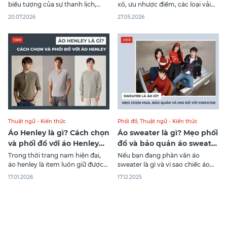
biểu tượng của sự thanh lịch,
xô, ưu nhược điểm, các loại vải
tinh tế và bền vững với thời gian?
xô phổ biến và cách sử dụng,
20.07.2026
27.05.2026
Không chỉ xuất hiện trong thời
bảo quản đúng cách.
trang, thuật ngữ Classic còn
được ứng dụng rộng rãi trong
nghệ thuật, kiến trúc, thiết kế và
phong cách sống. Bài
Thuật ngữ - Kiến thức
Phối đồ
,
Thuật ngữ - Kiến thức
Áo Henley là gì? Cách chọn
Áo sweater là gì? Mẹo phối
và phối đồ với áo Henley
đồ và bảo quản áo sweater
nam
chuẩn nhất
Trong thời trang nam hiện đại,
Nếu bạn đang phân vân áo
áo henley là item luôn giữ được
sweater là gì và vì sao chiếc áo
sức hút bền bỉ theo thời gian. Với
tưởng chừng đơn giản này lại
17.01.2026
17.12.2025
thiết kế đơn giản, tinh tế, dễ mặc,
“làm mưa làm gió” trong mọi
item này ngày càng xuất hiện
mùa thời trang, thì bài viết này
nhiều hơn trong tủ đồ của phái
sinh ra dành cho bạn. Nếu bạn
mạnh ở mọi độ tuổi. Bài viết sau
cũng đang tò mò về áo sweater,
hãy để Canifa