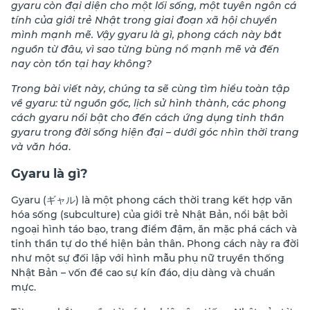
gyaru còn đại diện cho một lối sống, một tuyên ngôn cá
tính của giới trẻ Nhật trong giai đoạn xã hội chuyển
mình mạnh mẽ. Vậy gyaru là gì, phong cách này bắt
nguồn từ đâu, vì sao từng bùng nổ mạnh mẽ và đến
nay còn tồn tại hay không?
Trong bài viết này, chúng ta sẽ cùng tìm hiểu toàn tập
về gyaru: từ nguồn gốc, lịch sử hình thành, các phong
cách gyaru nổi bật cho đến cách ứng dụng tinh thần
gyaru trong đời sống hiện đại – dưới góc nhìn thời trang
và văn hóa
.
Gyaru là gì?
Gyaru (ギャル) là một phong cách thời trang kết hợp văn
hóa sống (subculture) của giới trẻ Nhật Bản, nổi bật bởi
ngoại hình táo bạo, trang điểm đậm, ăn mặc phá cách và
tinh thần tự do thể hiện bản thân. Phong cách này ra đời
như một sự đối lập với hình mẫu phụ nữ truyền thống
Nhật Bản – vốn đề cao sự kín đáo, dịu dàng và chuẩn
mực.