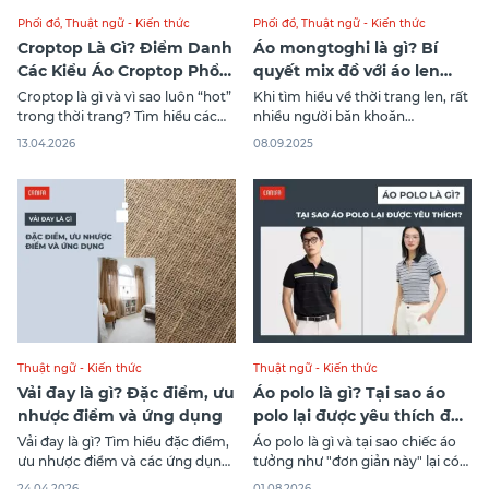
Phối đồ
,
Thuật ngữ - Kiến thức
Phối đồ
,
Thuật ngữ - Kiến thức
Croptop Là Gì? Điểm Danh
Áo mongtoghi là gì? Bí
Các Kiểu Áo Croptop Phổ
quyết mix đồ với áo len
Biến
mongtoghi cực xinh
Croptop là gì và vì sao luôn “hot”
Khi tìm hiểu về thời trang len, rất
trong thời trang? Tìm hiểu các
nhiều người băn khoăn
loại áo croptop giúp bạn dễ chọn
mongtoghi là gì và tại sao kiểu
13.04.2026
08.09.2025
kiểu phù hợp và phối đồ chuẩn
áo này lại được ưa chuộng đến
xu hướn
vậy. Áo mongtoghi đã trở thành
item quen thuộc trong tủ đồ của
nhiều cô gái nhờ tính ứng dụng
linh hoạt. Bài viết
Thuật ngữ - Kiến thức
Thuật ngữ - Kiến thức
Vải đay là gì? Đặc điểm, ưu
Áo polo là gì? Tại sao áo
nhược điểm và ứng dụng
polo lại được yêu thích đến
vậy?
Vải đay là gì? Tìm hiểu đặc điểm,
Áo polo là gì và tại sao chiếc áo
ưu nhược điểm và các ứng dụng
tưởng như "đơn giản này" lại có
phổ biến của vải đay trong thời
sức hút mạnh mẽ đến vậy?
24.04.2026
01.08.2026