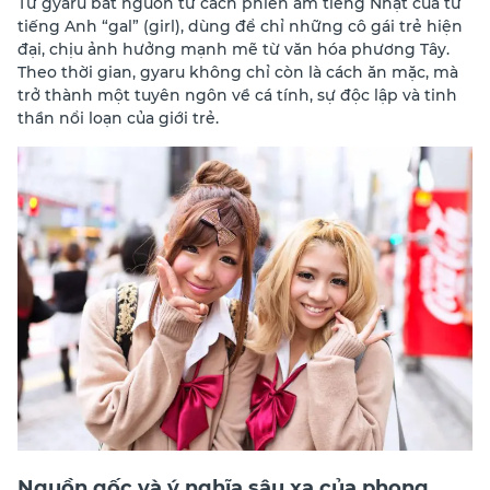
Từ gyaru bắt nguồn từ cách phiên âm tiếng Nhật của từ
tiếng Anh “gal” (girl), dùng để chỉ những cô gái trẻ hiện
đại, chịu ảnh hưởng mạnh mẽ từ văn hóa phương Tây.
Theo thời gian, gyaru không chỉ còn là cách ăn mặc, mà
trở thành một tuyên ngôn về cá tính, sự độc lập và tinh
thần nổi loạn của giới trẻ.
Nguồn gốc và ý nghĩa sâu xa của phong