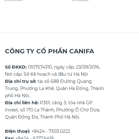
trang, nội thất và sản xuất công
Trong bài viết dưới đây, Canifa sẽ
nghiệp.
giúp bạn khám phá tất tần tật về
áo polo. Đọc ngay bài viết thôi
nào!
CÔNG TY CỔ PHẦN CANIFA
Số ĐKKD:
0107574310, ngày cấp: 23/09/2016,
Nơi cấp: Sở Kế hoạch và đầu tư Hà Nội
Địa chỉ trụ sở:
tại số 688 Đường Quang
Trung, Phường La Khê, Quận Hà Đông, Thành
phố Hà Nội.
Địa chỉ liên hệ:
P301, tầng 3, tòa nhà GP
Invest, số 170 La Thành, Phường Ô Chợ Dừa,
Quận Đống Đa, Thành Phố Hà Nội.
Điện thoại:
+8424 - 7303.0222
Fax:
+8424 - 6277.6419