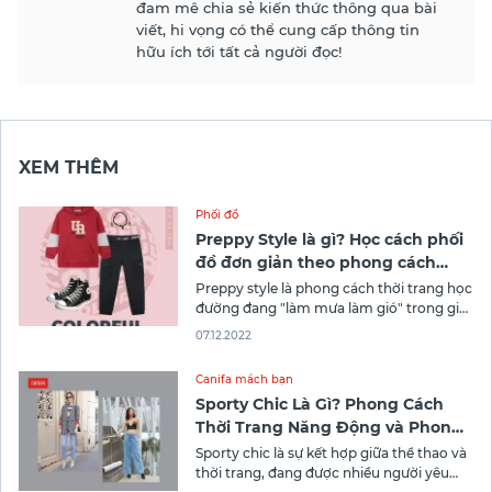
đam mê chia sẻ kiến thức thông qua bài
viết, hi vọng có thể cung cấp thông tin
hữu ích tới tất cả người đọc!
XEM THÊM
Phối đồ
Preppy Style là gì? Học cách phối
đồ đơn giản theo phong cách
Preppy
Preppy style là phong cách thời trang học
đường đang "làm mưa làm gió" trong giới
trẻ
07.12.2022
Canifa mách bạn
Sporty Chic Là Gì? Phong Cách
Thời Trang Năng Động và Phong
Cách
Sporty chic là sự kết hợp giữa thể thao và
thời trang, đang được nhiều người yêu