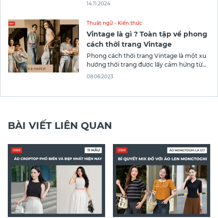
thích. Phong cách này không chỉ mang lại
14.11.2024
sự thoải mái mà còn thể hiện sự tinh tế
trong cách phối đồ. Đặc biệt, thời trang
Thuật ngữ - Kiến thức
này còn có tính linh hoạt cao
Vintage là gì ? Toàn tập về phong
cách thời trang Vintage
Phong cách thời trang Vintage là một xu
hướng thời trang được lấy cảm hứng từ
các năm 1920 đến 1980. Cùng Canifa tìm
08.06.2023
hiểu về thời trang Vintage nhé!
BÀI VIẾT LIÊN QUAN