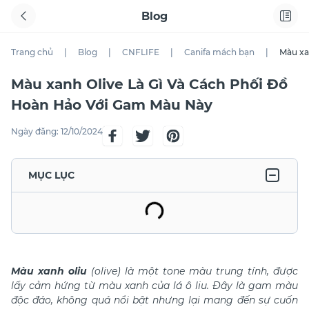
Blog
Trang chủ
|
Blog
|
CNFLIFE
|
Canifa mách bạn
|
Màu xa
Màu xanh Olive Là Gì Và Cách Phối Đồ
Hoàn Hảo Với Gam Màu Này
Ngày đăng:
12/10/2024
MỤC LỤC
Màu xanh oliu
(olive) là một tone màu trung tính, được
lấy cảm hứng từ màu xanh của lá ô liu. Đây là gam màu
độc đáo, không quá nổi bật nhưng lại mang đến sự cuốn