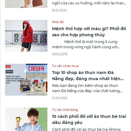
nghỉ của các xu hướng, mỗi năm lại mang
đến những màu sắc và phong cách mới.
16.10.2024
Nhưng giữa những biến đổi đó, vẫn có
một phong cách luôn giữ vững vị thế và
Phối đồ
được xem như một biểu tượng của sự
Mệnh thổ hợp với màu gì? Phối đồ
sao cho hợp phong thủy
Mệnh thổ là một trong 5 cung
mệnh trong vòng ngũ hành cùng với
hành Hỏa, Thủy, Kim, Mộc. Mệnh thổ
29.05.2019
mang ý nghĩa là đất, là môi trường sống
và nuôi dưỡng các sinh vật cũng như cây
Tư vấn chọn mua
cối.
Top 10 shop áo thun nam Đà
Nẵng đẹp, đáng mua nhất hiện
nay
Nếu bạn đang tìm kiếm shop áo thun
nam Đà Nẵng vừa đẹp, vừa chất lượng,
đáng mua nhất hiện nay thì danh sách
12.05.2025
top 10 cửa hàng dưới đây chính là dành
cho bạn. Xem ngay thôi nào!
Tư vấn thời trang
10 cách phối đồ với áo thun bé trai
siêu đáng yêu
Cách phối đồ với áo thun bé trai không