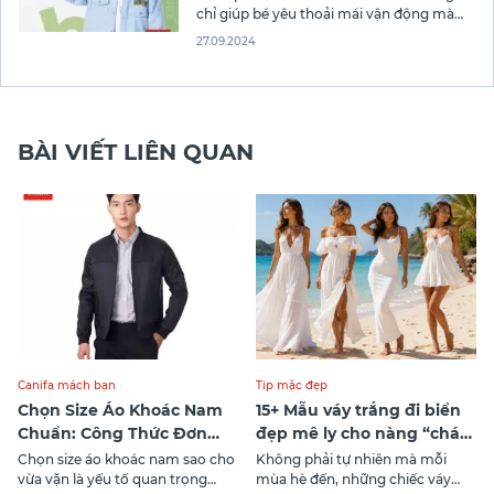
chỉ giúp bé yêu thoải mái vận động mà
còn giúp bé trở nên thật thời trang. Từ
27.09.2024
việc chọn lựa màu sắc phù hợp đến các
phụ kiện đi kèm, những cách phối đồ này
sẽ làm nổi bật phong
BÀI VIẾT LIÊN QUAN
Canifa mách bạn
Tip mặc đẹp
Chọn Size Áo Khoác Nam
15+ Mẫu váy trắng đi biển
Chuẩn: Công Thức Đơn
đẹp mê ly cho nàng “cháy
Giản Ai Cũng Làm Được
máy ảnh”
Chọn size áo khoác nam sao cho
Không phải tự nhiên mà mỗi
vừa vặn là yếu tố quan trọng
mùa hè đến, những chiếc váy