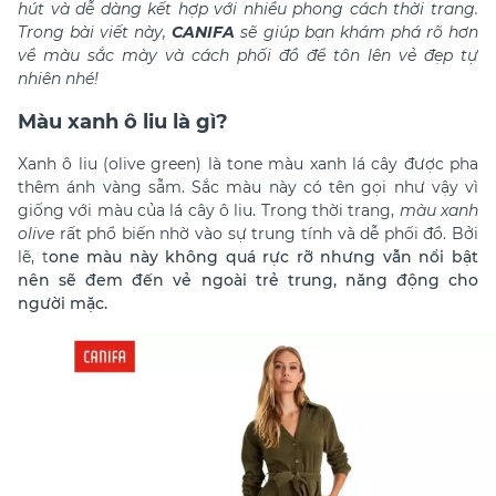
hút và dễ dàng kết hợp với nhiều phong cách thời trang.
Trong bài viết này,
CANIFA
sẽ giúp bạn khám phá rõ hơn
về màu sắc mày và cách phối đồ để tôn lên vẻ đẹp tự
nhiên nhé!
Màu xanh ô liu là gì?
Xanh ô liu (olive green) là tone màu xanh lá cây được pha
thêm ánh vàng sẫm. Sắc màu này có tên gọi như vậy vì
giống với màu của lá cây ô liu. Trong thời trang,
màu xanh
olive
rất phổ biến nhờ vào sự trung tính và dễ phối đồ. Bởi
lẽ, t
one màu này không quá rực rỡ nhưng vẫn nổi bật
nên sẽ đem đến vẻ ngoài trẻ trung, năng động cho
người mặc.