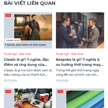
BÀI VIẾT LIÊN QUAN
Thuật ngữ - Kiến thức
Thuật ngữ - Kiến thức
Classic là gì? Ý nghĩa, đặc
Bespoke là gì? Ý nghĩa &
điểm và ứng dụng của
xu hướng thời trang may
phong cách Classic
đo cao cấp
Classic là gì mà luôn được xem là
Trong thế giới thời trang ngày
biểu tượng của sự thanh lịch,
càng đề cao cá tính, câu hỏi
tinh tế và bền vững với thời gian?
Bespoke là gì đang trở thành chủ
20.07.2026
15.06.2026
Không chỉ xuất hiện trong thời
đề được nhiều người quan tâm.
trang, thuật ngữ Classic còn
Không chỉ dừng lại ở quần áo,
được ứng dụng rộng rãi trong
hàng bespoke còn xuất hiện
nghệ thuật, kiến trúc, thiết kế và
trong nhiều lĩnh vực từ nội thất
phong cách sống. Bài
đến lifestyle. Với vai trò