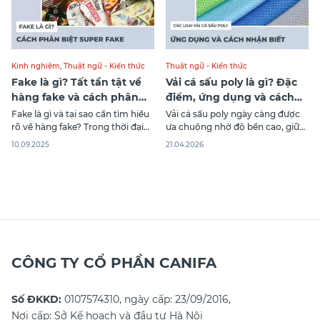
Kinh nghiệm
,
Thuật ngữ - Kiến thức
Thuật ngữ - Kiến thức
Fake là gì? Tất tần tật về
Vải cá sấu poly là gì? Đặc
hàng fake và cách phân
điểm, ứng dụng và cách
biệt super fake
nhận biết
Fake là gì và tại sao cần tìm hiểu
Vải cá sấu poly ngày càng được
rõ về hàng fake? Trong thời đại
ưa chuộng nhờ độ bền cao, giữ
mua sắm online ngày càng phát
form tốt và giá thành hợp lý. Với
10.09.2025
21.04.2026
triển, việc phân biệt hàng thật
cấu trúc dệt đặc trưng kết hợp
hàng giả trở thành kỹ năng cần
sợi polyester, chất liệu này đáp
thiết. Bài viết dưới đây sẽ giúp
ứng tốt nhiều nhu cầu may mặc
bạn nắm vững kiến thức về hàng
hiện đại. Trong bài viết dưới đây,
fake,
Canifa
CÔNG TY CỔ PHẦN CANIFA
Số ĐKKD:
0107574310, ngày cấp: 23/09/2016,
Nơi cấp: Sở Kế hoạch và đầu tư Hà Nội