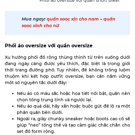
Phối áo oversize với quần short biker
Mua ngay:
quần sooc xịn cho nam
–
quần
sooc xinh cho nữ
Phối áo oversize với quần oversize
Xu hướng phối đồ rộng thùng thình từ trên xuống dưới
đang ngày càng được yêu thích, đặc biệt là trong giới
thời trang đường phố. Tuy nhiên, để không trông luộm
thuộm khi kết hợp outfit oversize, bạn cần nắm vững
một số nguyên tắc dưới đây:
Nếu áo có màu sắc hoặc họa tiết nổi bật, quần nên
chọn tông trung tính và ngược lại.
Nếu áo quá dài, hãy xắn hoặc buộc gút để lộ ra một
phần quần bên dưới.
Ngoài ra, giày chunky sneaker hoặc boots cao cổ sẽ
giúp “neo” tổng thể và tạo cảm giác chắc chắn cho
set đồ form rộng.