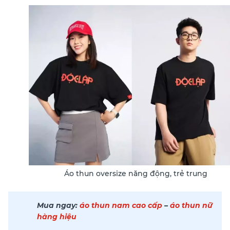
Áo thun oversize năng động, trẻ trung
Mua ngay:
áo thun nam cao cấp
–
áo thun nữ
hàng hiệu