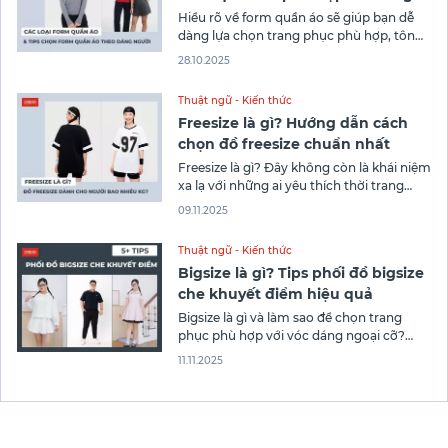
người
Hiểu rõ về form quần áo sẽ giúp bạn dễ
dàng lựa chọn trang phục phù hợp, tôn
lên ưu điểm và che khuyết điểm cơ thể
28.10.2025
một cách khéo léo. Trong bài viết sau đây,
Thời trang Canifa sẽ gợi ý các kiểu dáng
Thuật ngữ - Kiến thức
quần áo phổ biến cùng
Freesize là gì? Hướng dẫn cách
chọn đồ freesize chuẩn nhất
Freesize là gì? Đây không còn là khái niệm
xa lạ với những ai yêu thích thời trang
hiện đại. Thuật ngữ này dùng để chỉ các
09.11.2025
mẫu quần áo được thiết kế với kích thước
linh hoạt, thoải mái, dễ phối đồ. Hãy cùng
Thuật ngữ - Kiến thức
CANIFA khám phá những thiết
Bigsize là gì? Tips phối đồ bigsize
che khuyết điểm hiệu quả
Bigsize là gì và làm sao để chọn trang
phục phù hợp với vóc dáng ngoại cỡ?
Trong bài viết này, hãy cùng Thương hiệu
11.11.2025
thời trang CANIFA khám phá bí quyết
phối đồ bigsize khéo léo để che khuyết
điểm và nổi bật trong mọi hoàn cảnh.
Bigsize là