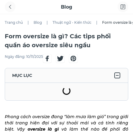
Blog
Trang chủ
|
Blog
|
Thuật ngữ - Kiến thức
|
Form oversize là 
Form oversize là gì? Các tips phối
quần áo oversize siêu ngầu
Ngày đăng:
10/11/2025
MỤC LỤC
Phong cách oversize đang “làm mưa làm gió” trong giới
thời trang hiện đại với sự thoải mái và cá tính riêng
biệt. Vậy
oversize là gì
và làm thế nào để phối đồ