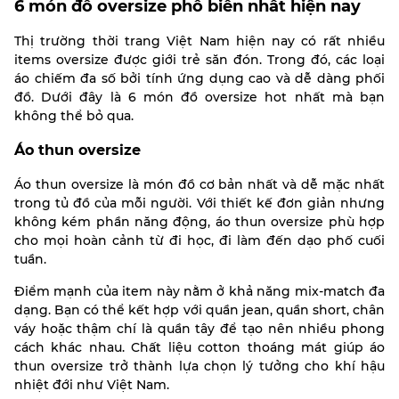
6 món đồ oversize phổ biến nhất hiện nay
Thị trường thời trang Việt Nam hiện nay có rất nhiều
items oversize được giới trẻ săn đón. Trong đó, các loại
áo chiếm đa số bởi tính ứng dụng cao và dễ dàng phối
đồ. Dưới đây là 6 món đồ oversize hot nhất mà bạn
không thể bỏ qua.
Áo thun oversize
Áo thun oversize là món đồ cơ bản nhất và dễ mặc nhất
trong tủ đồ của mỗi người. Với thiết kế đơn giản nhưng
không kém phần năng động, áo thun oversize phù hợp
cho mọi hoàn cảnh từ đi học, đi làm đến dạo phố cuối
tuần.
Điểm mạnh của item này nằm ở khả năng mix-match đa
dạng. Bạn có thể kết hợp với quần jean, quần short, chân
váy hoặc thậm chí là quần tây để tạo nên nhiều phong
cách khác nhau. Chất liệu cotton thoáng mát giúp áo
thun oversize trở thành lựa chọn lý tưởng cho khí hậu
nhiệt đới như Việt Nam.