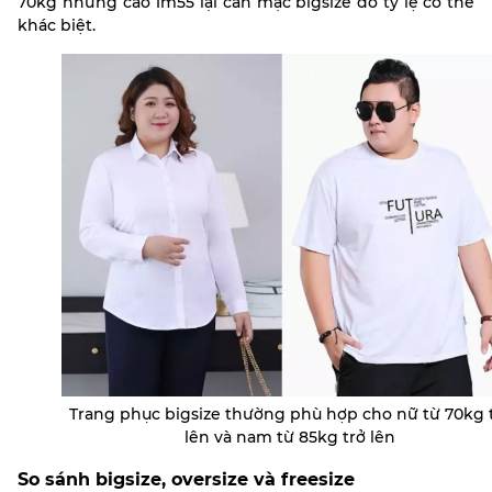
70kg nhưng cao 1m55 lại cần mặc bigsize do tỷ lệ cơ thể
khác biệt.
Trang phục bigsize thường phù hợp cho nữ từ 70kg 
lên và nam từ 85kg trở lên
So sánh bigsize, oversize và freesize