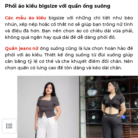
Phối áo kiểu bigsize với quần ống suông
Các mẫu áo kiểu
bigsize với những chi tiết như bèo
nhún, xếp nếp hoặc cổ thắt nơ sẽ giúp bạn trông nữ tính
và điệu đà hơn. Bạn nên chọn áo có chiều dài vừa phải,
không quá ngắn hay quá dài để dễ dàng phối đồ.
Quần jeans nữ
ống suông cũng là lựa chọn hoàn hảo để
phối với áo kiểu. Thiết kế ống suông từ đùi xuống giúp
cân bằng tỷ lệ cơ thể và che khuyết điểm đôi chân. Nên
chọn quần có lưng cao để tôn dáng và kéo dài chân.