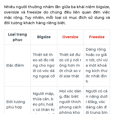
Nhiều người thường nhầm lẫn giữa ba khái niệm bigsize,
oversize và freesize do chúng đều liên quan đến việc
mặc rộng. Tuy nhiên, mỗi loại có mục đích sử dụng và
đối tượng khách hàng riêng biệt.
Loại trang
Bigsize
Oversize
Freesize
phục
Dáng rộng
Thiết kế th
Thiết kế đư
hoặc co giã
eo số đo riê
ợc cố ý nới r
n tốt, chỉ vừ
Đặc điểm
ng cho ngư
ộng hơn m
a một khoả
ời có vóc dá
ột chút so v
ng kích thư
ng ngoại cỡ
ới size thật
ớc nhất địn
h
Mọi vóc dán
Người có câ
Người mập,
g, đặc biệt
n nặng dướ
thừa cân, b
Đối tượng
người thích
i 65kg, vóc
éo phì, hoặ
phù hợp
phong cách
dáng cân đ
c có thân hì
phóng kho
ối trung bìn