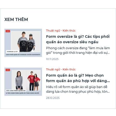
XEM THÊM
Thuật ngữ - Kiến thức
Form oversize là gì? Các tips phối
quần áo oversize siêu ngầu
Phong cách oversize đang “làm mưa làm
gió” trong giới thời trang hiện đại với sự
thoải mái và cá tính riêng biệt. Vậy
10.11.2025
oversize là gì và làm thế nào để phối đồ
oversize thật ấn tượng? Cùng Canifa
Thuật ngữ - Kiến thức
khám phá chi tiết về xu hướng thời trang
Form quần áo là gì? Mẹo chọn
này
form quần áo phù hợp với dáng
người
Hiểu rõ về form quần áo sẽ giúp bạn dễ
dàng lựa chọn trang phục phù hợp, tôn
lên ưu điểm và che khuyết điểm cơ thể
28.10.2025
một cách khéo léo. Trong bài viết sau đây,
Thời trang Canifa sẽ gợi ý các kiểu dáng
quần áo phổ biến cùng