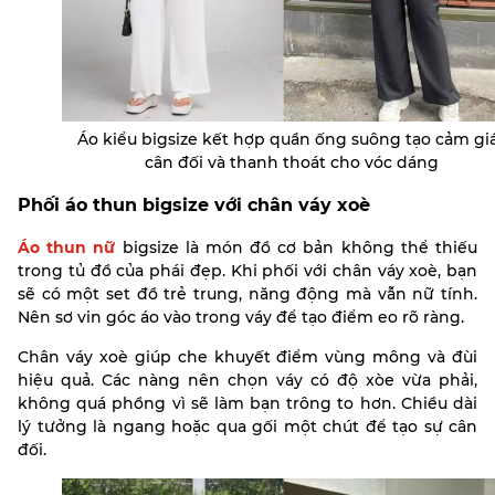
Áo kiểu bigsize kết hợp quần ống suông tạo cảm gi
cân đối và thanh thoát cho vóc dáng
Phối áo thun bigsize với chân váy xoè
Áo thun nữ
bigsize là món đồ cơ bản không thể thiếu
trong tủ đồ của phái đẹp. Khi phối với chân váy xoè, bạn
sẽ có một set đồ trẻ trung, năng động mà vẫn nữ tính.
Nên sơ vin góc áo vào trong váy để tạo điểm eo rõ ràng.
Chân váy xoè giúp che khuyết điểm vùng mông và đùi
hiệu quả. Các nàng nên chọn váy có độ xòe vừa phải,
không quá phồng vì sẽ làm bạn trông to hơn. Chiều dài
lý tưởng là ngang hoặc qua gối một chút để tạo sự cân
đối.