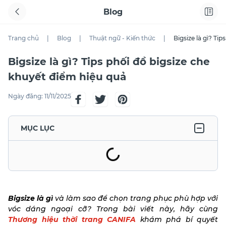
Blog
Trang chủ
|
Blog
|
Thuật ngữ - Kiến thức
|
Bigsize là gì? Ti
Bigsize là gì? Tips phối đồ bigsize che
khuyết điểm hiệu quả
Ngày đăng:
11/11/2025
MỤC LỤC
Bigsize là gì
và làm sao để chọn trang phục phù hợp với
vóc dáng ngoại cỡ? Trong bài viết này, hãy cùng
Thương hiệu thời trang CANIFA
khám phá bí quyết