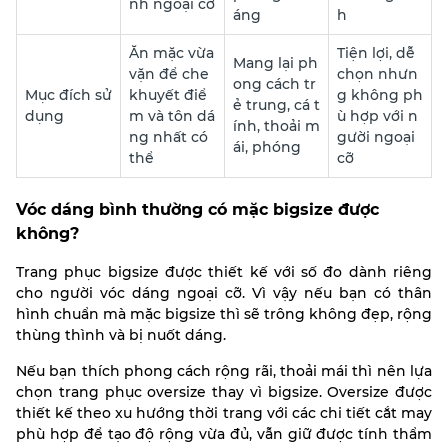
nh ngoại cỡ
áng
h
Ăn mặc vừa
Tiện lợi, dễ
Mang lại ph
vặn để che
chọn nhưn
ong cách tr
Mục đích sử
khuyết điể
g không ph
ẻ trung, cá t
dụng
m và tôn dá
ù hợp với n
ính, thoải m
ng nhất có
gười ngoại
ái, phóng
thể
cỡ
Vóc dáng bình thường có mặc bigsize được
không?
Trang phục bigsize được thiết kế với số đo dành riêng
cho người vóc dáng ngoại cỡ. Vì vậy nếu bạn có thân
hình chuẩn mà mặc bigsize thì sẽ trông không đẹp, rộng
thùng thình và bị nuốt dáng.
Nếu bạn thích phong cách rộng rãi, thoải mái thì nên lựa
chọn trang phục oversize thay vì bigsize. Oversize được
thiết kế theo xu hướng thời trang với các chi tiết cắt may
phù hợp để tạo độ rộng vừa đủ, vẫn giữ được tính thẩm