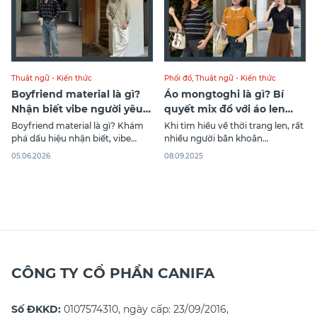
Thuật ngữ - Kiến thức
Phối đồ
,
Thuật ngữ - Kiến thức
Boyfriend material là gì?
Áo mongtoghi là gì? Bí
Nhận biết vibe người yêu
quyết mix đồ với áo len
lý tưởng
mongtoghi cực xinh
Boyfriend material là gì? Khám
Khi tìm hiểu về thời trang len, rất
phá dấu hiệu nhận biết, vibe
nhiều người băn khoăn
người yêu lý tưởng và cách trở
mongtoghi là gì và tại sao kiểu
05.06.2026
08.09.2025
thành boyfriend material thu
áo này lại được ưa chuộng đến
hút, đáng tin cậy.
vậy. Áo mongtoghi đã trở thành
item quen thuộc trong tủ đồ của
nhiều cô gái nhờ tính ứng dụng
linh hoạt. Bài viết
CÔNG TY CỔ PHẦN CANIFA
Số ĐKKD:
0107574310, ngày cấp: 23/09/2016,