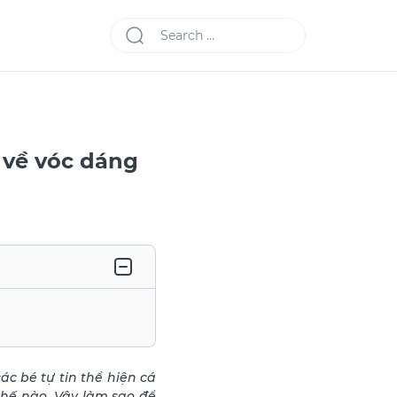
 về vóc dáng
c bé tự tin thể hiện cá
thế nào. Vậy làm sao để