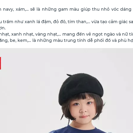
 navy, xám,… sẽ là những gam màu giúp thu nhỏ vóc dáng v
 trầm như xanh lá đậm, đỏ đô, tím than,… vừa tạo cảm giác sa
ơn.
hạt, xanh nhạt, vàng nhạt,… mang đến vẻ ngọt ngào và nữ tí
ắng, be, kem,… là những màu trung tính dễ phối đồ và phù hợ