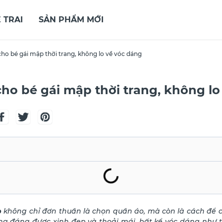
 TRAI
SẢN PHẨM MỚI
ho bé gái mập thời trang, không lo về vóc dáng
ho bé gái mập thời trang, không lo
p
không chỉ đơn thuần là chọn quần áo, mà còn là cách để cá
ứng đáng được xinh đẹp và thoải mái, bất kể vóc dáng như 