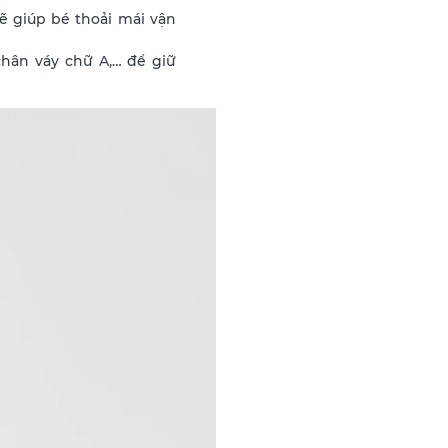
ẽ giúp bé thoải mái vận
hân váy chữ A,… để giữ