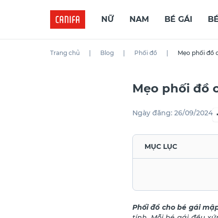
NỮ
NAM
BÉ GÁI
BÉ
Trang chủ
|
Blog
|
Phối đồ
|
Mẹo phối đồ c
Mẹo phối đồ c
Ngày đăng:
26/09/2024
MỤC LỤC
Phối đồ cho bé gái mậ
tính. Mỗi bé gái đều x