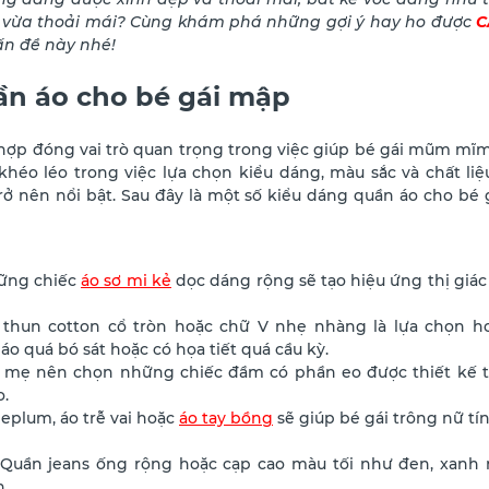
ại vừa thoải mái? Cùng khám phá những gợi ý hay ho được
C
vấn đề này nhé!
ần áo cho bé gái mập
hợp đóng vai trò quan trọng trong việc giúp bé gái mũm mĩm 
khéo léo trong việc lựa chọn kiểu dáng, màu sắc và chất liệ
rở nên nổi bật. Sau đây là một số kiểu dáng quần áo cho b
ng chiếc
áo sơ mi kẻ
dọc dáng rộng sẽ tạo hiệu ứng thị giác
thun cotton cổ tròn hoặc chữ V nhẹ nhàng là lựa chọn h
o quá bó sát hoặc có họa tiết quá cầu kỳ.
mẹ nên chọn những chiếc đầm có phần eo được thiết kế ti
.
eplum, áo trễ vai hoặc
áo tay bồng
sẽ giúp bé gái trông nữ tí
Quần jeans ống rộng hoặc cạp cao màu tối như đen, xanh n
.