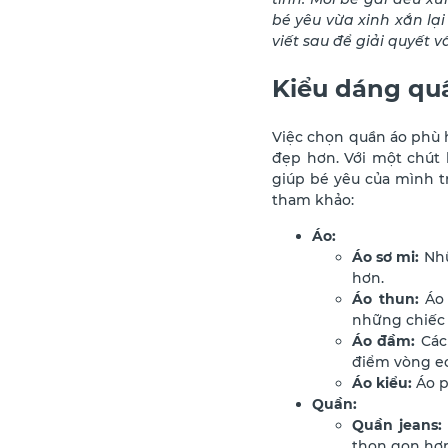
bé yêu vừa xinh xắn l
viết sau để giải quyết 
Kiểu dáng qu
Việc chọn quần áo phù 
đẹp hơn. Với một chút 
giúp bé yêu của mình t
tham khảo:
Áo:
Áo sơ mi:
Nhữ
hơn.
Áo thun:
Áo 
những chiếc á
Áo đầm:
Các 
điểm vòng eo
Áo kiểu:
Áo p
Quần:
Quần jeans:
thon gọn hơn