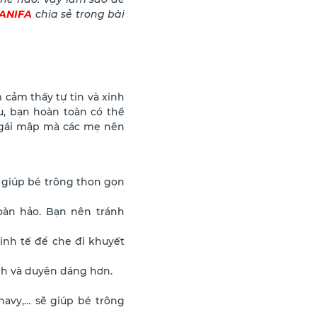
ANIFA
chia sẻ trong bài
cảm thấy tự tin và xinh
u, bạn hoàn toàn có thể
é gái mập mà các mẹ nên
 giúp bé trông thon gọn
oàn hảo. Bạn nên tránh
nh tế để che đi khuyết
nh và duyên dáng hơn.
avy,… sẽ giúp bé trông