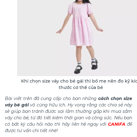
Khi chọn size váy cho bé gái thì bố mẹ nên đo kỹ kí
thước cơ thể của bé
Bài viết trên đã cung cấp cho bạn những
cách chọn size
váy bé gái
vô cùng hữu ích. Hy vọng rằng các chia sẻ này
sẽ giúp bạn tránh được sai lầm thường gặp khi mua sắm
váy cho bé, từ đó tiết kiệm thời gian và công sức. Nếu bạn
có bất kỳ câu hỏi nào thì hãy liên hệ ngay với
CANIFA
để
được tư vấn chi tiết nhé!