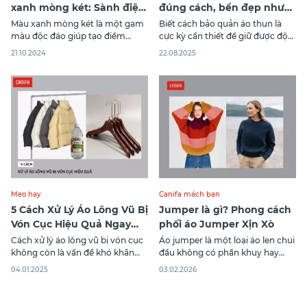
xanh mòng két: Sành điệu
đúng cách, bền đẹp như
và cuốn hút
lúc mới mua
Màu xanh mòng két là một gam
Biết cách bảo quản áo thun là
màu độc đáo giúp tạo điểm
cực kỳ cần thiết để giữ được độ
nhấn cho bất kỳ phong cách thời
bền đẹp như mới cho áo. Từ việc
21.10.2024
22.08.2025
trang nào. Màu này được giữa
giặt, phơi đến là ủi đều có những
màu xanh lam và xanh lục mang
lưu ý mà bạn cần thực hiện theo.
đến vẻ đẹp thanh lịch, hiện đại
Trong bài viết sau, Thương hiệu
nhưng cũng đầy cá tính. Trong
thời trang CANIFA sẽ hướng
bài viết này, CANIFA
Mẹo hay
Canifa mách bạn
5 Cách Xử Lý Áo Lông Vũ Bị
Jumper là gì? Phong cách
Vón Cục Hiệu Quả Ngay
phối áo Jumper Xịn Xò
Tại Nhà
Cách xử lý áo lông vũ bị vón cục
Áo jumper là một loại áo len chui
không còn là vấn đề khó khăn
đầu không có phần khuy hay
nếu bạn nắm vững được những
khóa kéo phía trước
04.01.2025
03.02.2026
mẹo đơn giản sau đây. Hãy cùng
CANIFA khám phá những
phương pháp hiệu quả giúp bạn