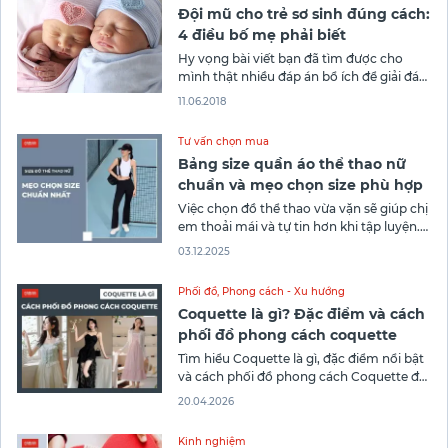
Đội mũ cho trẻ sơ sinh đúng cách:
4 điều bố mẹ phải biết
Hy vọng bài viết bạn đã tìm được cho
mình thật nhiều đáp án bổ ích để giải đáp
cho những câu hỏi xoay quanh việc đội
11.06.2018
mũ cho trẻ sơ sinh.
Tư vấn chọn mua
Bảng size quần áo thể thao nữ
chuẩn và mẹo chọn size phù hợp
Việc chọn đồ thể thao vừa vặn sẽ giúp chị
em thoải mái và tự tin hơn khi tập luyện.
Song, trong thời đại mua sắm online quá
03.12.2025
phát triển như hiện tại, nhiều người vẫn
thường băn khoăn về việc chọn size số khi
Phối đồ
,
Phong cách - Xu hướng
mua hàng. Trong bài viết
Coquette là gì? Đặc điểm và cách
phối đồ phong cách coquette
Tìm hiểu Coquette là gì, đặc điểm nổi bật
và cách phối đồ phong cách Coquette để
tạo vẻ ngoài nữ tính, ngọt ngào và tinh tế.
20.04.2026
Kinh nghiệm