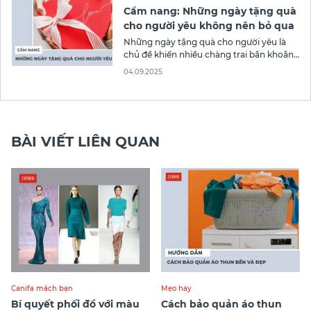
Cẩm nang: Những ngày tặng quà
cho người yêu không nên bỏ qua
Những ngày tặng quà cho người yêu là
chủ đề khiến nhiều chàng trai băn khoăn.
Việc lựa chọn thời điểm và món quà phù
04.09.2025
hợp không chỉ thể hiện tình cảm mà còn
giúp củng cố mối quan hệ. Trong bài viết
này, CANIFA sẽ chia sẻ danh sách
BÀI VIẾT LIÊN QUAN
Canifa mách bạn
Mẹo hay
Bí quyết phối đồ với màu
Cách bảo quản áo thun