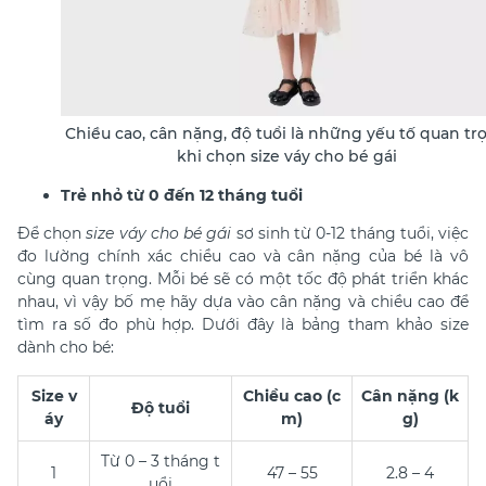
Chiều cao, cân nặng, độ tuổi là những yếu tố quan tr
khi chọn size váy cho bé gái
Trẻ nhỏ từ 0 đến 12 tháng tuổi
Để chọn
size váy cho bé gái
sơ sinh từ 0-12 tháng tuổi, việc
đo lường chính xác chiều cao và cân nặng của bé là vô
cùng quan trọng. Mỗi bé sẽ có một tốc độ phát triển khác
nhau, vì vậy bố mẹ hãy dựa vào cân nặng và chiều cao để
tìm ra số đo phù hợp. Dưới đây là bảng tham khảo size
dành cho bé:
Size v
Chiều cao (c
Cân nặng (k
Độ tuổi
áy
m)
g)
Từ 0 – 3 tháng t
1
47 – 55
2.8 – 4
uổi