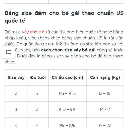
Bảng size đầm cho bé gái theo chuẩn US
quốc tế
Để mua
váy cho trẻ
từ các thương hiệu quốc tế hoặc hàng
nhập khẩu, việc tham khảo bảng size chuẩn US là rất cần
thiết. Do quần áo trẻ em Mỹ thường có size lớn hơn so với
đồ Việt Nam, nên
cách chọn size váy bé gái
cũng sẽ khác
nhau. Dưới đây là bảng size váy dành cho bé để bạn tham
khảo:
Size váy
Độ tuổi
Chiều cao (cm)
Cân nặng (kg)
2
2
84 – 91.5
12 – 15
3
3
91.5 – 99
14 -17
4
4
99 – 106
17 – 22