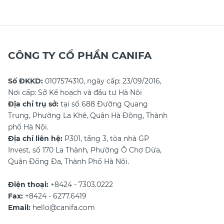
khôi phục lại chiếc áo yêu thích
nhé!
CÔNG TY CỔ PHẦN CANIFA
Số ĐKKD:
0107574310, ngày cấp: 23/09/2016,
Nơi cấp: Sở Kế hoạch và đầu tư Hà Nội
Địa chỉ trụ sở:
tại số 688 Đường Quang
Trung, Phường La Khê, Quận Hà Đông, Thành
phố Hà Nội.
Địa chỉ liên hệ:
P301, tầng 3, tòa nhà GP
Invest, số 170 La Thành, Phường Ô Chợ Dừa,
Quận Đống Đa, Thành Phố Hà Nội.
Điện thoại:
+8424 - 7303.0222
Fax:
+8424 - 6277.6419
Email:
hello@canifa.com