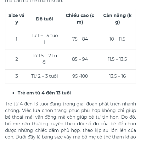
mà bạn có thể tham khảo:
Size vá
Chiều cao (c
Cân nặng (k
Độ tuổi
y
m)
g)
Từ 1 – 1.5 tuổ
1
75 – 84
10 – 11.5
i
Từ 1.5 – 2 tu
2
85 – 94
11.5 – 13.5
ổi
3
Từ 2 – 3 tuổi
95 -100
13.5 – 16
Trẻ em từ 4 đến 13 tuổi
Trẻ từ 4 đến 13 tuổi đang trong giai đoạn phát triển nhanh
chóng. Việc lựa chọn trang phục phù hợp không chỉ giúp
bé thoải mái vận động mà còn giúp bé tự tin hơn. Do đó,
bố mẹ nên thường xuyên theo dõi số đo của bé để chọn
được những chiếc đầm phù hợp, theo kịp sự lớn lên của
con. Dưới đây là bảng size váy mà bố mẹ có thể tham khảo