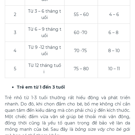
Từ 3 – 6 tháng t
2
55 – 60
4 – 6
uổi
Từ 6 – 9 tháng t
3
60 -70
6 – 8
uổi
Từ 9 -12 tháng t
4
70 -75
8 – 10
uổi
Từ 12 tháng tuổ
5
75 – 80
10 – 11
i
Trẻ em từ 1 đến 3 tuổi
Trẻ nhỏ từ 1-3 tuổi thường rất hiếu động và phát triển
nhanh. Do đó, khi chọn đầm cho bé, bố mẹ không chỉ cần
quan tâm đến kiểu dáng mà còn phải chú ý đến kích thước.
Một chiếc đầm vừa vặn sẽ giúp bé thoải mái vận động,
đồng thời cũng là yếu tố quan trọng để bảo vệ làn da
mỏng manh của bé. Sau đây là
bảng size váy cho bé gái