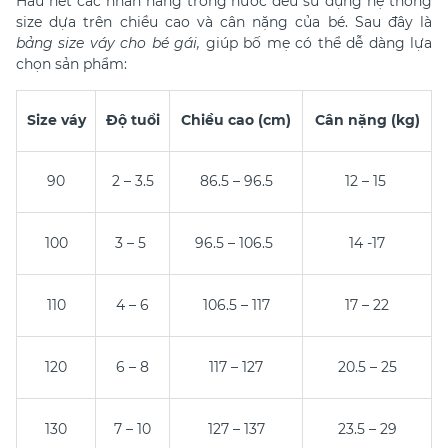
Hầu hết các nhãn hàng trong nước đều sử dụng hệ thống
size dựa trên chiều cao và cân nặng của bé. Sau đây là
bảng size váy cho bé gái,
giúp bố mẹ có thể dễ dàng lựa
chọn sản phẩm:
Size váy
Độ tuổi
Chiều cao (cm)
Cân nặng (kg)
90
2 – 3.5
86.5 – 96.5
12 – 15
100
3 – 5
96.5 – 106.5
14 -17
110
4 – 6
106.5 – 117
17 – 22
120
6 – 8
117 – 127
20.5 – 25
130
7 – 10
127 – 137
23.5 – 29