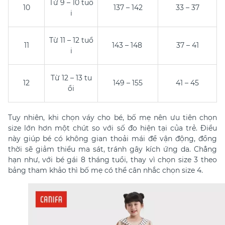
Từ 9 – 10 tuổ
10
137 – 142
33 – 37
i
Từ 11 – 12 tuổ
11
143 – 148
37 – 41
i
Từ 12 – 13 tu
12
149 – 155
41 – 45
ổi
Tuy nhiên, khi chọn váy cho bé, bố mẹ nên ưu tiên chọn
size lớn hơn một chút so với số đo hiện tại của trẻ. Điều
này giúp bé có không gian thoải mái để vận động, đồng
thời sẽ giảm thiểu ma sát, tránh gây kích ứng da. Chẳng
hạn như, với bé gái 8 tháng tuổi, thay vì chọn size 3 theo
bảng tham khảo thì bố mẹ có thể cân nhắc chọn size 4.