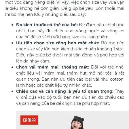
một vóc dáng riêng biệt. Vì vậy, việc chọn size váy vừa vặn
là điều không hề đơn giản. Để giúp bé yêu luôn thoải mái
thì bố mẹ nên lưu ý những điều sau đây:
Đo kích thước cơ thể của bé:
Để đảm bảo chính xác
nhất, bạn hãy đo chiều cao, vòng ngực và vòng eo
của bé để so sánh với bảng size của sản phẩm.
Ưu tiên chọn size rộng hơn một chút:
Bố mẹ nên
chọn size váy lớn hơn kích thước chuẩn khoảng 1 size.
Điều này giúp bé thoải mái vận động và phù hợp với
làn da nhạy cảm.
Chọn vải mềm mại, thoáng mát:
Đối với trẻ nhỏ,
chất liệu vải mềm mại, thấm hút mồ hôi tốt là rất
quan trọng. Bạn nên ưu tiên các loại vải như cotton,
lanh hoặc các chất liệu tự nhiên khác.
Chiều cao và cân nặng là yếu tố quan trọng:
Thay
vì chỉ dựa vào độ tuổi, bạn nên ưu tiên đo chiều cao
và cân nặng của bé để chọn size phù hợp nhất.