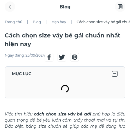
Blog
Trang chủ
|
Blog
|
Mẹo hay
|
Cách chọn size váy bé gái chu
Cách chọn size váy bé gái chuẩn nhất
hiện nay
Ngày đăng:
25/09/2024
MỤC LỤC
Việc tìm hiểu
cách chọn size váy bé gái
phù hợp là điều
quan trọng để bé yêu luôn cảm thấy thoải mái và tự tin.
Đặc biệt, bảng size chuẩn sẽ giúp các mẹ dễ dàng lựa