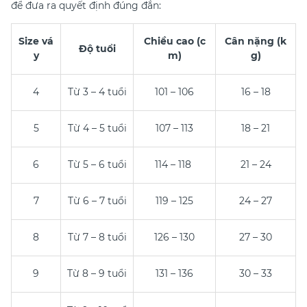
để đưa ra quyết định đúng đắn:
Size vá
Chiều cao (c
Cân nặng (k
Độ tuổi
y
m)
g)
4
Từ 3 – 4 tuổi
101 – 106
16 – 18
5
Từ 4 – 5 tuổi
107 – 113
18 – 21
6
Từ 5 – 6 tuổi
114 – 118
21 – 24
7
Từ 6 – 7 tuổi
119 – 125
24 – 27
8
Từ 7 – 8 tuổi
126 – 130
27 – 30
9
Từ 8 – 9 tuổi
131 – 136
30 – 33