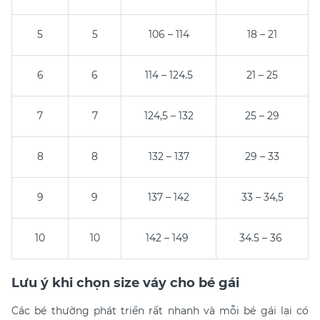
5
5
106 – 114
18 – 21
6
6
114 – 124.5
21 – 25
7
7
124,5 – 132
25 – 29
8
8
132 – 137
29 – 33
9
9
137 – 142
33 – 34,5
10
10
142 – 149
34.5 – 36
Lưu ý khi chọn size váy cho bé gái
Các bé thường phát triển rất nhanh và mỗi bé gái lại có