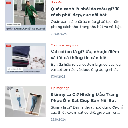
Phối đồ
chọn kiểu tóc phù hợp với mũ bucket để
Quần xanh lá phối áo màu gì? 10+
cách phối đẹp, cực nổi bật
Quần xanh lá phối áo màu gì để tạo nên
phong cách thời trang thu hút và nổi bật
giữa đám đông? Đây là câu hỏi khiến
20.08.2025
nhiều người đắn đo khi lựa chọn trang
phục mỗi ngày. Bởi đây là lá không hề dễ
Chất liệu may mặc
phối đồ nếu bạn không
Vải cotton là gì? Ưu, nhược điểm
và tất cả thông tin cần biết
Bạn đã hiểu rõ vải cotton là gì, có các loại
vải cotton nào và được ứng dụng như
nào? Hãy cùng Canifa tìm hiểu tất tần tật
17.06.2025
về vải cotton trong bài viết sau nhé!
Tip mặc đẹp
Skinny Là Gì? Những Mẫu Trang
Phục Ôm Sát Giúp Bạn Nổi Bật
Skinny là gì? Đây là thuật ngữ dùng để chỉ
các thiết kế ôm sát cơ thể, giúp tôn lên
đường cong tự nhiên của người mặc. Nhờ
23.10.2024
đó, kiểu trang phục skinny sẽ khiến bạn
trông thon gọn và thời trang hơn. Để hiểu