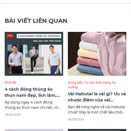
rõ hơn về khái niệm
BÀI VIẾT LIÊN QUAN
Phối đồ
Dùng bền
,
Tư vấn thời trang
,
Xu
hướng
4 cách đóng thùng áo
Vải Habutai là vải gì? Ưu và
thun nam đẹp, lịch lãm,
nhược điểm của vải
thời trang
Áp dụng ngay 4 cách đóng
Habutai
Bạn đã từng nghe về vải Habutai
thùng áo thun nam chi tiết, vô
chưa? Đây là một chất liệu thời
cùng sành điệu trong bài viết
08.05.2025
trang nổi bật với vẻ đẹp tinh tế
này. Canifa chắc chắn bạn sẽ có
06.09.2024
và sự mềm mại vượt trội. Hãy
outfit đẹp, lịch lãm, thời trang để
cùng Canifa khám phá vải
"ghi điểm" trong mọi ánh nhìn và