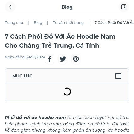
Blog
Trang chủ
|
Blog
|
Tư vấn thời trang
|
7 Cách Phối Đồ Với Á
7 Cách Phối Đồ Với Áo Hoodie Nam
Cho Chàng Trẻ Trung, Cá Tính
Ngày đăng:
24/12/2024
MỤC LỤC
Phối đồ với áo hoodie nam
là một cách tuyệt vời để thể
hiện phong cách trẻ trung, năng động và cá tính. Với thiết
kế đơn giản nhưng không kém phần ấn tượng, áo hoodie