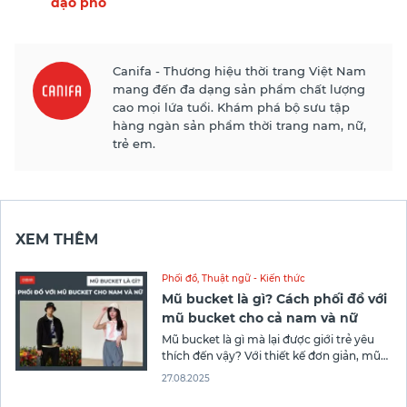
dạo phố
Canifa - Thương hiệu thời trang Việt Nam
mang đến đa dạng sản phẩm chất lượng
cao mọi lứa tuổi. Khám phá bộ sưu tập
hàng ngàn sản phẩm thời trang nam, nữ,
trẻ em.
XEM THÊM
Phối đồ
,
Thuật ngữ - Kiến thức
Mũ bucket là gì? Cách phối đồ với
mũ bucket cho cả nam và nữ
Mũ bucket là gì mà lại được giới trẻ yêu
thích đến vậy? Với thiết kế đơn giản, mũ
bucket ngày càng xuất hiện nhiều trong
27.08.2025
đời sống hàng ngày. Hãy cùng Canifa
Fashion khám phá bí quyết phối đồ và