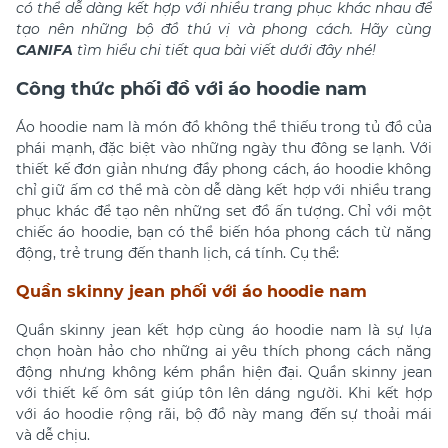
có thể dễ dàng kết hợp với nhiều trang phục khác nhau để
tạo nên những bộ đồ thú vị và phong cách. Hãy cùng
CANIFA
tìm hiểu chi tiết qua bài viết dưới đây nhé!
Công thức phối đồ với áo hoodie nam
Áo hoodie nam là món đồ không thể thiếu trong tủ đồ của
phái mạnh, đặc biệt vào những ngày thu đông se lạnh. Với
thiết kế đơn giản nhưng đầy phong cách, áo hoodie không
chỉ giữ ấm cơ thể mà còn dễ dàng kết hợp với nhiều trang
phục khác để tạo nên những set đồ ấn tượng. Chỉ với một
chiếc áo hoodie, bạn có thể biến hóa phong cách từ năng
động, trẻ trung đến thanh lịch, cá tính. Cụ thể:
Quần skinny jean
phối với áo hoodie nam
Quần skinny jean kết hợp cùng áo hoodie nam là sự lựa
chọn hoàn hảo cho những ai yêu thích phong cách năng
động nhưng không kém phần hiện đại. Quần skinny jean
với thiết kế ôm sát giúp tôn lên dáng người. Khi kết hợp
với áo hoodie rộng rãi, bộ đồ này mang đến sự thoải mái
và dễ chịu.