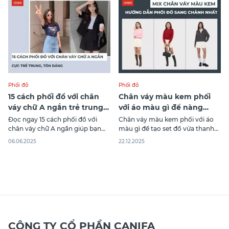
Habutai là vải gì, cùng tìm hiểu
phù hợp mọi hoàn cảnh!
những ưu và nhược điểm của
chất liệu độc
Phối đồ
Phối đồ
15 cách phối đồ với chân
Chân váy màu kem phối
váy chữ A ngắn trẻ trung,
với áo màu gì để nàng
tôn dáng
trông có gu hơn?
Đọc ngay 15 cách phối đồ với
Chân váy màu kem phối với áo
chân váy chữ A ngắn giúp bạn
màu gì để tạo set đồ vừa thanh
tôn dáng, trẻ trung nâng tầm
lịch vừa nữ tính? Với các item từ
06.06.2025
22.12.2025
outfit của mình trong bài viết
Thời trang Canifa, bạn hoàn toàn
sau của Canifa. Khám phá ngay
có thể dễ dàng kết hợp chân váy
thôi nào!
kem cùng áo trắng, be, pastel
nhẹ nhàng hoặc xanh mint để
tạo
CÔNG TY CỔ PHẦN CANIFA