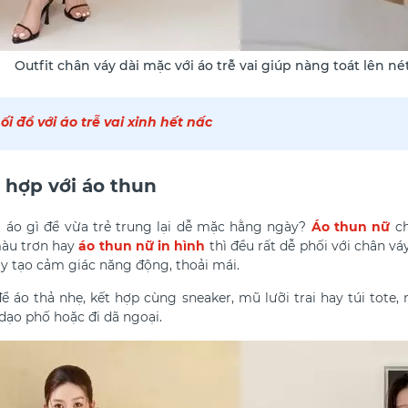
Outfit chân váy dài mặc với áo trễ vai giúp nàng toát lên né
hối đồ với áo trễ vai xinh hết nấc
 hợp với áo thun
 áo gì
để vừa trẻ trung lại dễ mặc hằng ngày?
Á
o thun nữ
ch
màu trơn hay
áo thun nữ in hình
thì đều rất dễ phối với chân váy
ày tạo cảm giác năng động, thoải mái.
để áo thả nhẹ, kết hợp cùng sneaker, mũ lưỡi trai hay túi tote
 dạo phố hoặc đi dã ngoại.