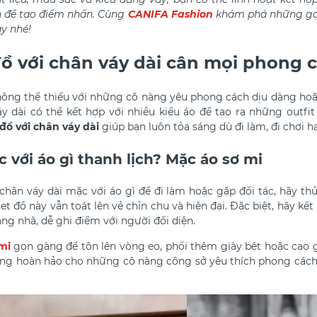
 để tạo điểm nhấn. Cùng
CANIFA Fashion
khám phá những gợi
y nhé!
đồ với chân váy dài cân mọi phong 
hông thể thiếu với những cô nàng yêu phong cách dịu dàng hoặc
y dài có thể kết hợp với nhiều kiểu áo để tạo ra những outfit 
đồ với chân váy dài
giúp bạn luôn tỏa sáng dù đi làm, đi chơi ha
 với áo gì thanh lịch? Mặc áo sơ mi
chân váy dài mặc với áo gì
để đi làm hoặc gặp đối tác, hãy t
t đồ này vẫn toát lên vẻ chỉn chu và hiện đại. Đặc biệt, hãy kế
ang nhã, dễ ghi điểm với người đối diện.
mi
gọn gàng để tôn lên vòng eo, phối thêm giày bệt hoặc cao g
ng hoàn hảo cho những cô nàng công sở yêu thích phong cách