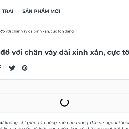
 TRAI
SẢN PHẨM MỚI
 đồ với chân váy dài xinh xắn, cực tôn dáng
 đồ với chân váy dài xinh xắn, cực 
ài
không chỉ giúp tôn dáng mà còn mang đến vẻ ngoài thanh 
t liệu, màu sắc và kiểu dáng váy, bạn có thể linh hoạt kết hợ