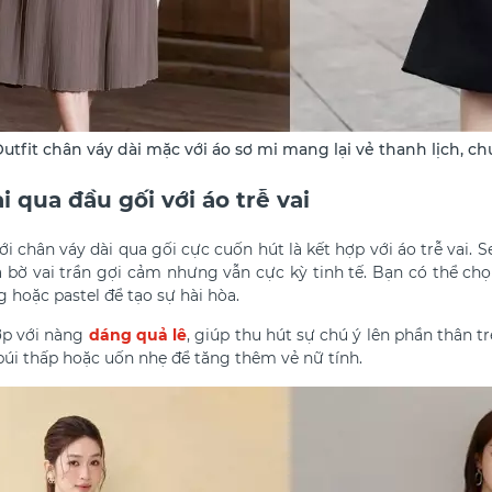
utfit chân váy dài mặc với áo sơ mi mang lại vẻ thanh lịch, 
i qua đầu gối với áo trễ vai
ới chân váy dài qua gối
cực cuốn hút là kết hợp với áo trễ vai. 
 bờ vai trần gợi cảm nhưng vẫn cực kỳ tinh tế. Bạn có thể chọ
g hoặc pastel để tạo sự hài hòa.
hợp với nàng
dáng quả lê
, giúp thu hút sự chú ý lên phần thân
 búi thấp hoặc uốn nhẹ để tăng thêm vẻ nữ tính.