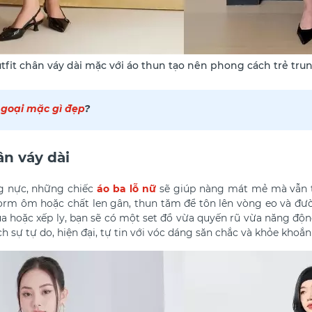
tfit chân váy dài mặc với áo thun tạo nên phong cách trẻ tr
ngoại mặc gì đẹp
?
ân váy dài
 nực, những chiếc
áo ba lỗ nữ
sẽ giúp nàng mát mẻ mà vẫn t
orm ôm hoặc chất len gân, thun tăm để tôn lên vòng eo và đườ
ụa hoặc xếp ly, bạn sẽ có một set đồ vừa quyến rũ vừa năng độ
h sự tự do, hiện đại, tự tin với vóc dáng săn chắc và khỏe khoắ