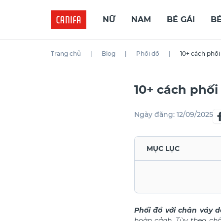
NỮ
NAM
BÉ GÁI
BÉ
Trang chủ
|
Blog
|
Phối đồ
|
10+ cách phối
10+ cách phối
Ngày đăng:
12/09/2025
MỤC LỤC
Phối đồ với chân váy d
hoàn cảnh. Tùy theo chấ