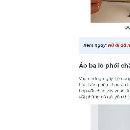
Ou
Xem ngay:
Nữ đi dã 
Áo ba lỗ phối ch
Vào những ngày hè nóng
hút. Nàng nên chọn áo f
hợp với chân váy voan, l
với những cô gái yêu thíc