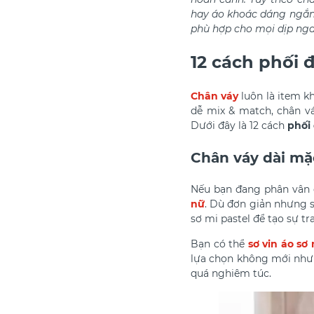
hay áo khoác dáng ngắn
phù hợp cho mọi dịp nga
12 cách phối 
Chân váy
luôn là item k
dễ mix & match, chân vá
Dưới đây là 12
cách
phối 
Chân váy dài mặc
Nếu bạn đang phân vân
nữ
. Dù đơn giản nhưng se
sơ mi pastel để tạo sự tr
Bạn có thể
sơ vin áo sơ 
lựa chọn không mới như
quá nghiêm túc.