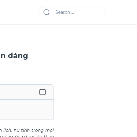
tôn dáng
lịch, nữ tính trong mọi
p cùng áo sơ mi, áo thun