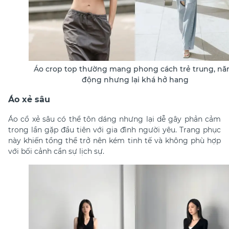
Áo crop top thường mang phong cách trẻ trung, nă
động nhưng lại khá hở hang
Áo xẻ sâu
Áo cổ xẻ sâu có thể tôn dáng nhưng lại dễ gây phản cảm
trong lần gặp đầu tiên với gia đình người yêu. Trang phục
này khiến tổng thể trở nên kém tinh tế và không phù hợp
với bối cảnh cần sự lịch sự.