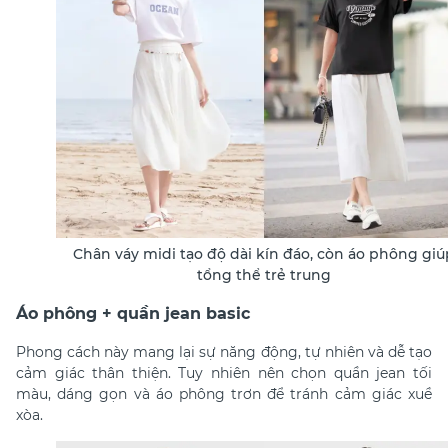
Chân váy midi tạo độ dài kín đáo, còn áo phông giú
tổng thể trẻ trung
Áo phông + quần jean basic
Phong cách này mang lại sự năng động, tự nhiên và dễ tạo
cảm giác thân thiện. Tuy nhiên nên chọn quần jean tối
màu, dáng gọn và áo phông trơn để tránh cảm giác xuề
xòa.