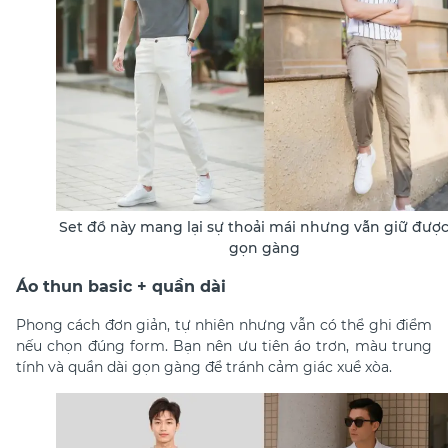
Set đồ này mang lại sự thoải mái nhưng vẫn giữ được
gọn gàng
Áo thun basic + quần dài
Phong cách đơn giản, tự nhiên nhưng vẫn có thể ghi điểm
nếu chọn đúng form. Bạn nên ưu tiên áo trơn, màu trung
tính và quần dài gọn gàng để tránh cảm giác xuề xòa.