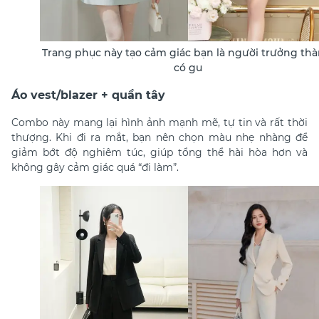
Trang phục này tạo cảm giác bạn là người trưởng thà
có gu
Áo vest/blazer + quần tây
Combo này mang lại hình ảnh mạnh mẽ, tự tin và rất thời
thượng. Khi đi ra mắt, bạn nên chọn màu nhẹ nhàng để
giảm bớt độ nghiêm túc, giúp tổng thể hài hòa hơn và
không gây cảm giác quá “đi làm”.