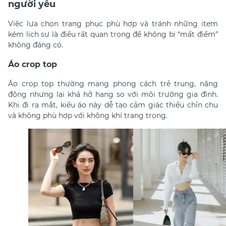
người yêu
Việc lựa chọn trang phục phù hợp và tránh những item
kém lịch sự là điều rất quan trọng để không bị “mất điểm”
không đáng có.
Áo crop top
Áo crop top thường mang phong cách trẻ trung, năng
động nhưng lại khá hở hang so với môi trường gia đình.
Khi đi ra mắt, kiểu áo này dễ tạo cảm giác thiếu chỉn chu
và không phù hợp với không khí trang trọng.