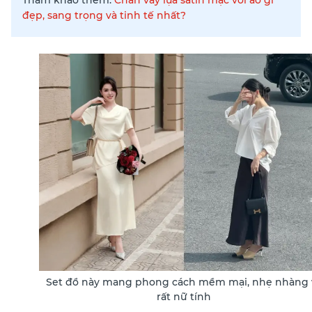
Tham khảo thêm:
Chân váy lụa satin mặc với áo gì
đẹp, sang trọng và tinh tế nhất?
Set đồ này mang phong cách mềm mại, nhẹ nhàng 
rất nữ tính