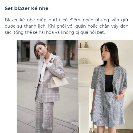
Set blazer kẻ nhẹ
Blazer kẻ nhẹ giúp outfit có điểm nhấn nhưng vẫn giữ
được sự thanh lịch. Khi phối với quần hoặc chân váy đơn
sắc, tổng thể sẽ hài hòa và không bị quá nổi bật.