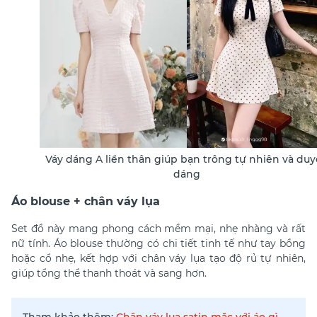
Váy dáng A liền thân giúp bạn trông tự nhiên và du
dáng
Áo blouse + chân váy lụa
Set đồ này mang phong cách mềm mại, nhẹ nhàng và rất
nữ tính. Áo blouse thường có chi tiết tinh tế như tay bồng
hoặc cổ nhẹ, kết hợp với chân váy lụa tạo độ rủ tự nhiên,
giúp tổng thể thanh thoát và sang hơn.