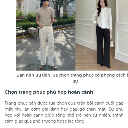
Bạn nên ưu tiên lựa chọn trang phục có phong cách l
sự
Chọn trang phục phù hợp hoàn cảnh
Trang phục cần được lựa chọn dựa trên bối cảnh buổi gặp
mặt như ăn cơm gia đình hay gặp gỡ thân mật. Sự phù
hợp với hoàn cảnh giúp tổng thể trở nên tự nhiên, tránh
cảm giác quá phô trương hoặc lạc tông.