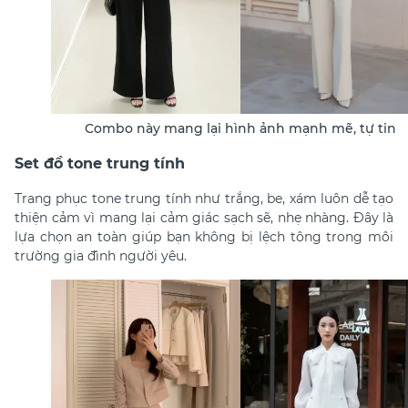
Combo này mang lại hình ảnh mạnh mẽ, tự tin
Set đồ tone trung tính
Trang phục tone trung tính như trắng, be, xám luôn dễ tạo
thiện cảm vì mang lại cảm giác sạch sẽ, nhẹ nhàng. Đây là
lựa chọn an toàn giúp bạn không bị lệch tông trong môi
trường gia đình người yêu.