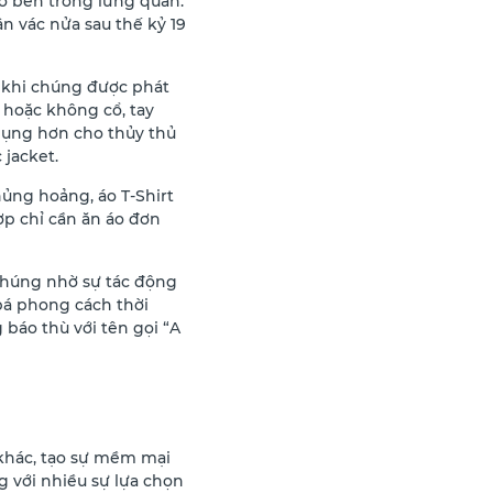
ào bên trong lưng quần.
 vác nửa sau thế kỷ 19
ỳ khi chúng được phát
 hoặc không cổ, tay
dụng hơn cho thủy thủ
 jacket.
hủng hoảng, áo T-Shirt
p chỉ cần ăn áo đơn
 chúng nhờ sự tác động
bá phong cách thời
báo thù với tên gọi “A
u khác, tạo sự mềm mại
ng với nhiều sự lựa chọn