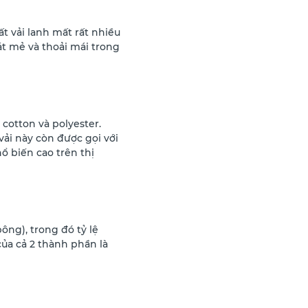
ất vải lanh mất rất nhiều
át mẻ và thoải mái trong
 cotton và polyester.
vải này còn được gọi với
hổ biến cao trên thị
bông), trong đó tỷ lệ
ủa cả 2 thành phần là