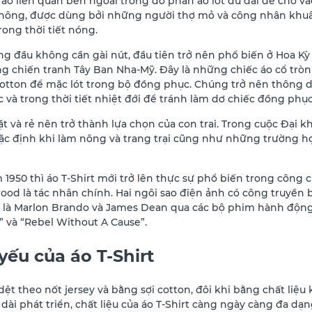
áo liền quần bên ngoài trong đó phần áo lót đủ dài để cho v
 không, được dùng bởi những người thợ mỏ và công nhân khuân
trong thời tiết nóng.
ng đầu không cần gài nút, đầu tiên trở nên phổ biến ở Hoa K
ng chiến tranh Tây Ban Nha-Mỹ. Đây là những chiếc áo cổ tròn
otton để mặc lót trong bộ đồng phục. Chúng trở nên thông 
 và trong thời tiết nhiệt đới để tránh làm dơ chiếc đồng phục
ặt và rẻ nên trở thành lựa chọn của con trai. Trong cuộc Đại k
c định khi làm nông và trang trại cũng như những trường hợ
950 thì áo T-Shirt mới trở lên thực sự phổ biến trong công
ood là tác nhân chính. Hai ngôi sao điện ảnh có công truyền 
ó là Marlon Brando và James Dean qua các bộ phim hành động 
 và “Rebel Without A Cause”.
yếu của áo T-Shirt
dệt theo nốt jersey và bằng sợi cotton, đôi khi bằng chất liệ
 dài phát triển, chất liệu của áo T-Shirt càng ngày càng đa dạ