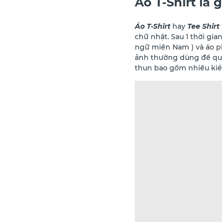
Áo T-Shirt là g
Áo T-Shirt
hay
Tee Shirt
chữ nhật. Sau 1 thời gi
ngữ miền Nam ) và áo ph
ảnh thường dùng để quả
thun bao gồm nhiều kiểu