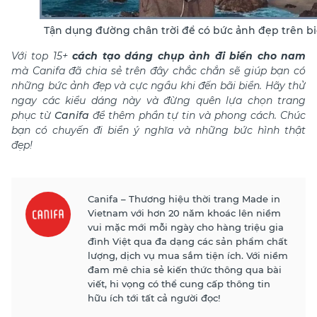
Tận dụng đường chân trời để có bức ảnh đẹp trên b
Với top 15+
cách tạo dáng chụp ảnh đi biển cho nam
mà Canifa đã chia sẻ trên đây chắc chắn sẽ giúp bạn có
những bức ảnh đẹp và cực ngầu khi đến bãi biển. Hãy thử
ngay các kiểu dáng này và đừng quên lựa chọn trang
phục từ
Canifa
để thêm phần tự tin và phong cách. Chúc
bạn có chuyến đi biển ý nghĩa và những bức hình thật
đẹp!
Canifa – Thương hiệu thời trang Made in
Vietnam với hơn 20 năm khoác lên niềm
vui mặc mới mỗi ngày cho hàng triệu gia
đình Việt qua đa dạng các sản phẩm chất
lượng, dịch vụ mua sắm tiện ích. Với niềm
đam mê chia sẻ kiến thức thông qua bài
viết, hi vọng có thể cung cấp thông tin
hữu ích tới tất cả người đọc!