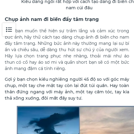
Kiểu dáng ngồi rất hợp với cách tạo dáng đi biển c
nam cúi đầu
Chụp ảnh nam đi biển đầy tâm trạng
Nếu bạn muốn thể hiện sự trầm lắng và cảm xúc trong
bức ảnh, hãy thử cách tạo dáng chụp ảnh đi biển cho nam
đầy tâm trạng. Những bức ảnh này thường mang lại sự bí
ẩn và chiều sâu, dễ dàng thu hút sự chú ý của người xem.
Hãy lựa chọn trang phục nhẹ nhàng, thoải mái như áo
thun có cổ hay áo sơ mi và quần short
bạn sẽ có một bức
ảnh mang đậm cá tính riêng.
Gợi ý bạn chọn kiểu nghiêng người 45 độ so với góc máy
chụp, một tay che mặt tay còn lại đút túi quần. Hay toàn
thân đứng ngang với máy ảnh, một tay cầm tóc, tay kia
thả xõng xuống, đôi mắt đầy suy tư.