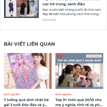
cực trẻ trung, sành điệu
Bạn muốn biết những outfit đi chơi nam
đẹp để biến hóa phong cách thời trang
của mình? Bài viết sau Canifa giới thiệu
02.04.2025
15+ cách phối đồ nam đi chơi cực trẻ
trung và sành điệu, giúp bạn luôn nổi bật
trong mọi hoàn cảnh!
BÀI VIẾT LIÊN QUAN
Kinh nghiệm
Kinh nghiệm
Ý tưởng quà sinh nhật bé
Top 11+ món quà 20/10 cho
gái 3 tuổi: Độc đáo và ý
mẹ ý nghĩa, tinh tế và phù