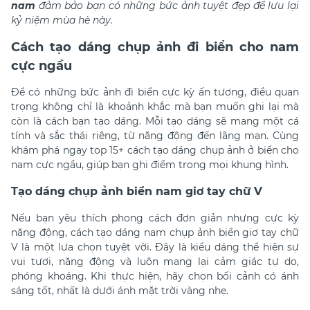
nam
đảm bảo bạn có những bức ảnh tuyệt đẹp để lưu lại
kỷ niệm mùa hè này.
Cách tạo dáng chụp ảnh đi biển cho nam
cực ngầu
Để có những bức ảnh đi biển cực kỳ ấn tượng, điều quan
trọng không chỉ là khoảnh khắc mà bạn muốn ghi lại mà
còn là cách bạn tạo dáng. Mỗi tạo dáng sẽ mang một cá
tính và sắc thái riêng, từ năng động đến lãng mạn. Cùng
khám phá ngay top 15+ cách tạo dáng chụp ảnh ở biển cho
nam cực ngầu, giúp bạn ghi điểm trong mọi khung hình.
Tạo dáng chụp ảnh biển nam giơ tay chữ V
Nếu bạn yêu thích phong cách đơn giản nhưng cực kỳ
năng động, cách
tạo dáng nam chụp ảnh biển
giơ tay chữ
V là một lựa chọn tuyệt vời. Đây là kiểu dáng thể hiện sự
vui tươi, năng động và luôn mang lại cảm giác tự do,
phóng khoáng. Khi thực hiện, hãy chọn bối cảnh có ánh
sáng tốt, nhất là dưới ánh mặt trời vàng nhẹ.