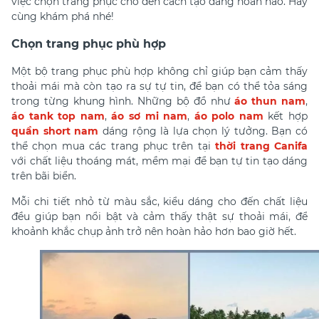
việc chọn trang phục cho đến cách tạo dáng hoàn hảo. Hãy
cùng khám phá nhé!
Chọn trang phục phù hợp
Một bộ trang phục phù hợp không chỉ giúp bạn cảm thấy
thoải mái mà còn tạo ra sự tự tin, để bạn có thể tỏa sáng
trong từng khung hình. Những bộ đồ như
áo thun nam
,
áo tank top nam
,
áo sơ mi nam
,
áo polo nam
kết hợp
quần short nam
dáng rộng là lựa chọn lý tưởng. Bạn có
thể chọn mua các trang phục trên tại
thời trang Canifa
với chất liệu thoáng mát, mềm mại để bạn tự tin tạo dáng
trên bãi biển.
Mỗi chi tiết nhỏ từ màu sắc, kiểu dáng cho đến chất liệu
đều giúp bạn nổi bật và cảm thấy thật sự thoải mái, để
khoảnh khắc chụp ảnh trở nên hoàn hảo hơn bao giờ hết.