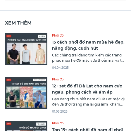
XEM THÊM
Phối đồ
​15 cách phối đồ nam mùa hè đẹp,
năng động, cuốn hút
Các chàng trai đang tìm kiếm các trang
phục mùa hè để mặc vừa thoải mái và tự
tin thể hiện phong cách cá nhân? Canifa
04.04.2025
bật mí tới bạn 15 cách phối đồ nam mùa
hè đẹp, năng động, cuốn hút giúp bạn tự
Phối đồ
tin trong mọi hoạt động
12+ set đồ đi Đà Lạt cho nam cực
ngầu, phong cách và ấm áp
Bạn đang chưa biết nam đi Đà Lạt mặc gì
để vừa thời trang mà lại giữ ấm? Khám
phá ngay 12+ set đồ đi Đà Lạt cho nam từ
01.03.2025
Canifa giúp bạn có một chuyến trải
nghiệm du lịch tuyệt vời nhất nhé!
Phối đồ
Top 15+ cách phối đồ nam đi chơi