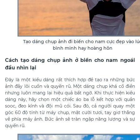
Tạo dáng chụp ảnh đi biển cho nam cực đẹp vào lú
bình minh hay hoàng hôn
Cách tạo dáng chụp ảnh ở biển cho nam ngoái
đầu nhìn lại
Đây là một kiểu dáng rất thích hợp để tạo ra những bức
ảnh đầy lôi cuốn và quyến rũ. Một dáng chụp khá cổ điển
nhưng luôn mang lại hiệu quả bất ngờ. Khi thực hiện kiểu
dáng này, hãy chọn một chiếc áo ba lỗ kết hợp với quần
sooc, đeo kính và đội mũ cói. Sau đó, cả người quay một
góc 60 độ tính từ máy chụp, mặt cười tươi, tay giơ thẳng
về phía máy ảnh.
Bức ảnh sẽ tràn ngập năng lượng và sự
quyến rũ.