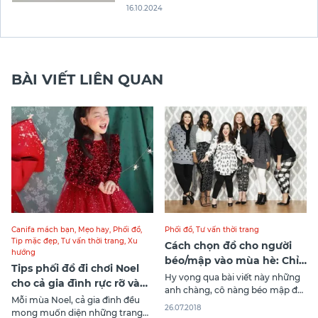
mang lại vẻ ngoài thanh lịch, màu sắc này
16.10.2024
còn cực kỳ dễ phối đồ và phù hợp với
nhiều phong cách khác nhau. Từ trang
phục công sở đến dạo phố, màu
BÀI VIẾT LIÊN QUAN
Canifa mách bạn
,
Mẹo hay
,
Phối đồ
,
Phối đồ
,
Tư vấn thời trang
Tip mặc đẹp
,
Tư vấn thời trang
,
Xu
Cách chọn đồ cho người
hướng
béo/mập vào mùa hè: Chỉ 1
Tips phối đồ đi chơi Noel
phút !
Hy vọng qua bài viết này những
cho cả gia đình rực rỡ và
anh chàng, cô nàng béo mập đã
phong cách
Mỗi mùa Noel, cả gia đình đều
bỏ túi được cho mình những
26.07.2018
mong muốn diện những trang
cách hay ho để phối đồ trang