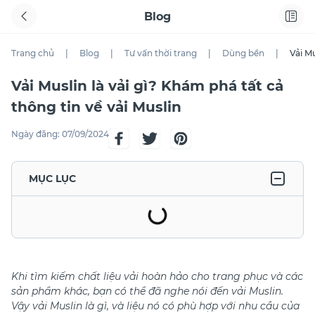
Blog
Trang chủ
|
Blog
|
Tư vấn thời trang
|
Dùng bền
|
Vải Mu
Vải Muslin là vải gì? Khám phá tất cả
thông tin về vải Muslin
Ngày đăng:
07/09/2024
MỤC LỤC
Khi tìm kiếm chất liệu vải hoàn hảo cho trang phục và các
sản phẩm khác, bạn có thể đã nghe nói đến vải Muslin.
Vậy vải Muslin là gì, và liệu nó có phù hợp với nhu cầu của