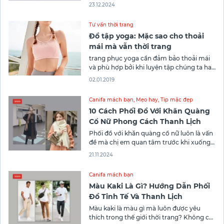
để chọn mua áo giữ nhiệt? Bài viết sau
23.12.2024
của Canifa cung cấp tới bạn top 9 xu
hướng màu mua nhiều nhất. Đọc ngay
Tư vấn thời trang
bài viết thôi nào!
Đồ tập yoga: Mặc sao cho thoải
mái mà vẫn thời trang
trang phục yoga cần đảm bảo thoải mái
và phù hợp bởi khi luyện tập chúng ta hay
ra mồ hôi và có nhiều động tác khó
02.01.2019
Canifa mách bạn
,
Mẹo hay
,
Tip mặc đẹp
10 Cách Phối Đồ Với Khăn Quàng
Cổ Nữ Phong Cách Thanh Lịch
Phối đồ với khăn quàng cổ nữ luôn là vấn
đề mà chị em quan tâm trước khi xuống
phố. Một chiếc khăn quàng cổ không chỉ
21.11.2024
giữ ấm mà còn là điểm nhấn thời trang
tinh tế, giúp bạn nổi bật trong mọi hoàn
Canifa mách bạn
cảnh. Vậy nên phối khăn
Màu Kaki Là Gì? Hướng Dẫn Phối
Đồ Tinh Tế Và Thanh Lịch
Màu kaki là màu gì mà luôn được yêu
thích trong thế giới thời trang? Không chỉ