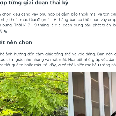
p từng giai đoạn thai kỳ
ần chọn kiểu dáng váy phù hợp để đảm bảo thoải mái và tôn dán
nhẹ, thoải mái. Giai đoạn 4 – 6 tháng bạn có thể chọn váy empi
 bụng. Thời kì 7 – 9
tháng là giai đoạn bụng bầu phát triển, 
động.
iết nên chọn
 thể ảnh hưởng đến cảm giác tổng thể và vóc dáng. Bạn nê
 tạo cảm giác nhẹ nhàng và mát mắt. Họa tiết nhỏ giúp vóc dán
ọa tiết quá to hoặc màu tối dày, vì có thể khiến mẹ bầu trông n