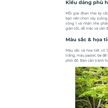
Kiểu dáng phù hợ
Mỗi giai đoạn thai kỳ c
bạn nên chọn váy suông 
vòng 1 và nhấn nhẹ phần
giãn tốt, dễ mặc và vận 
Màu sắc & họa t
Màu sắc và họa tiết có
trắng, màu pastel, be để
phối đồ. Bạn cần tránh h