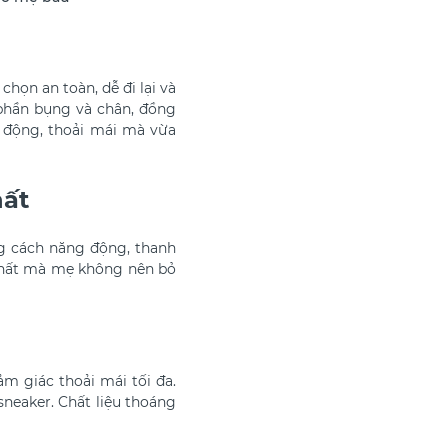
chọn an toàn, dễ đi lại và
 phần bụng và chân, đồng
 động, thoải mái mà vừa
hất
 cách năng động, thanh
 nhất mà mẹ không nên bỏ
m giác thoải mái tối đa.
neaker. Chất liệu thoáng