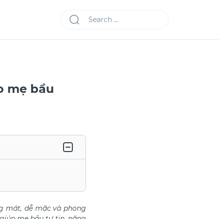
o mẹ bầu
áng mát, dễ mặc và phong
giúp mẹ bầu tự tin, năng