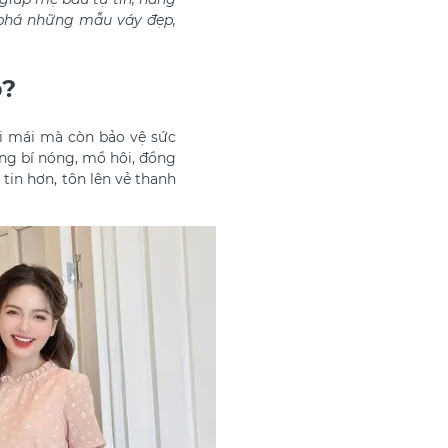
phá những mẫu váy đẹp,
p?
i mái mà còn bảo vệ sức
ạng bí nóng, mồ hôi, đồng
tin hơn, tôn lên vẻ thanh