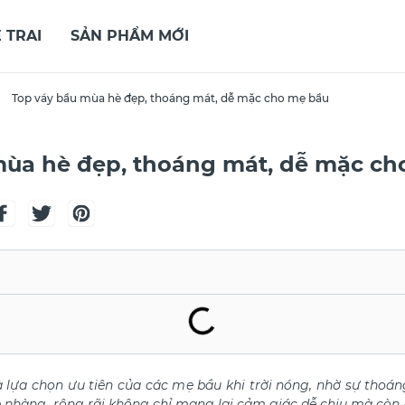
 TRAI
SẢN PHẨM MỚI
Top váy bầu mùa hè đẹp, thoáng mát, dễ mặc cho mẹ bầu
mùa hè đẹp, thoáng mát, dễ mặc ch
à lựa chọn ưu tiên của các mẹ bầu khi trời nóng, nhờ sự tho
ẹ nhàng, rộng rãi không chỉ mang lại cảm giác dễ chịu mà còn 