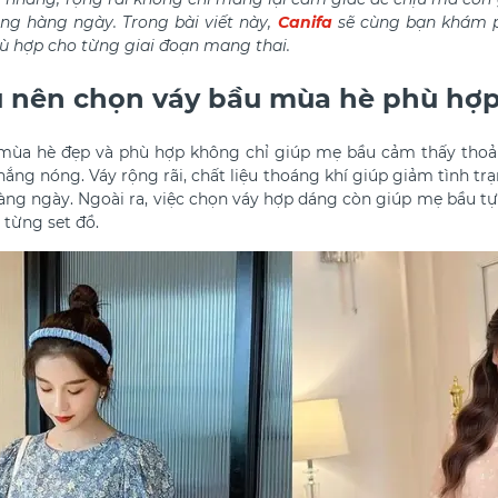
ng hàng ngày. Trong bài viết này,
Canifa
sẽ cùng bạn khám 
ù hợp cho từng giai đoạn mang thai.
u nên chọn váy bầu mùa hè phù hợ
mùa hè đẹp và phù hợp không chỉ giúp mẹ bầu cảm thấy thoả
ng nóng. Váy rộng rãi, chất liệu thoáng khí giúp giảm tình tr
ng ngày. Ngoài ra, việc chọn váy hợp dáng còn giúp mẹ bầu tự 
 từng set đồ.