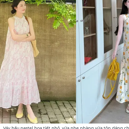
Váy bầu pastel họa tiết nhỏ, vừa nhẹ nhàng vừa tôn dáng c