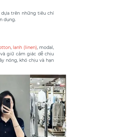
 dựa trên những tiêu chí
ện dụng.
otton
,
lanh (linen)
, modal,
 và giữ cảm giác dễ chịu
gây nóng, khó chịu và hạn