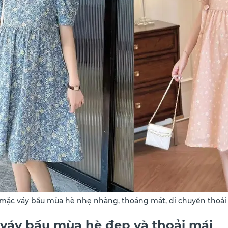
mặc váy bầu mùa hè nhẹ nhàng, thoáng mát, di chuyển thoải
 váy bầu mùa hè đẹp và thoải mái