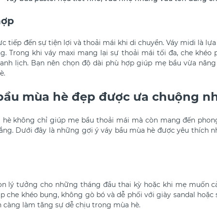
hợp
 tiếp đến sự tiện lợi và thoải mái khi di chuyển. Váy midi là lựa 
g. Trong khi váy maxi mang lại sự thoải mái tối đa, che khéo
hanh lịch. Bạn nên chọn độ dài phù hợp giúp mẹ bầu vừa năng
è.
bầu mùa hè đẹp được ưa chuộng n
hè không chỉ giúp mẹ bầu thoải mái mà còn mang đến phong
ắng. Dưới đây là những gợi ý váy bầu mùa hè được yêu thích
ọn lý tưởng cho những tháng đầu thai kỳ hoặc khi mẹ muốn cả
p che khéo bụng, không gò bó và dễ phối với giày sandal hoặc s
n càng làm tăng sự dễ chịu trong mùa hè.