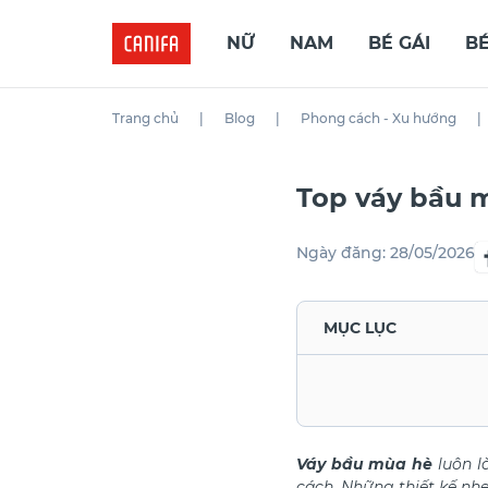
NỮ
NAM
BÉ GÁI
BÉ
Trang chủ
|
Blog
|
Phong cách - Xu hướng
|
Top váy bầu 
Ngày đăng:
28/05/2026
MỤC LỤC
Váy bầu mùa hè
luôn l
cách. Những thiết kế nh