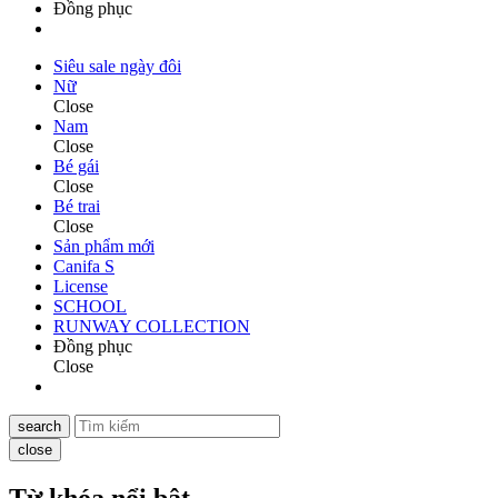
Đồng phục
Siêu sale ngày đôi
Nữ
Close
Nam
Close
Bé gái
Close
Bé trai
Close
Sản phẩm mới
Canifa S
License
SCHOOL
RUNWAY COLLECTION
Đồng phục
Close
search
close
Từ khóa nổi bật