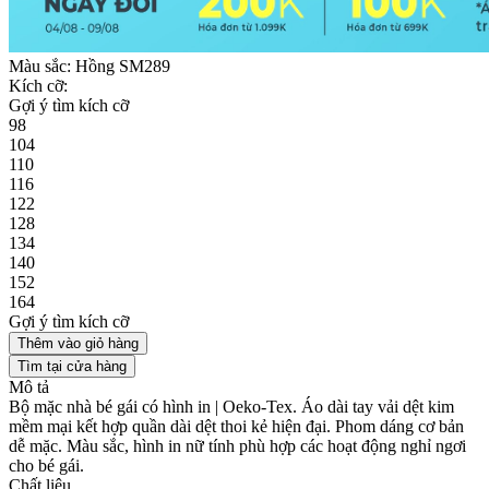
Màu sắc:
Hồng SM289
Kích cỡ:
Gợi ý tìm kích cỡ
98
104
110
116
122
128
134
140
152
164
Gợi ý tìm kích cỡ
Thêm vào giỏ hàng
Tìm tại cửa hàng
Mô tả
Bộ mặc nhà bé gái có hình in | Oeko-Tex. Áo dài tay vải dệt kim
mềm mại kết hợp quần dài dệt thoi kẻ hiện đại. Phom dáng cơ bản
dễ mặc. Màu sắc, hình in nữ tính phù hợp các hoạt động nghỉ ngơi
cho bé gái.
Chất liệu