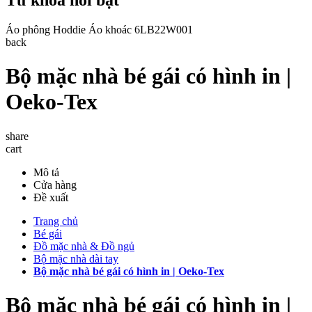
Áo phông
Hoddie
Áo khoác
6LB22W001
back
Bộ mặc nhà bé gái có hình in |
Oeko-Tex
share
cart
Mô tả
Cửa hàng
Đề xuất
Trang chủ
Bé gái
Đồ mặc nhà & Đồ ngủ
Bộ mặc nhà dài tay
Bộ mặc nhà bé gái có hình in | Oeko-Tex
Bộ mặc nhà bé gái có hình in |