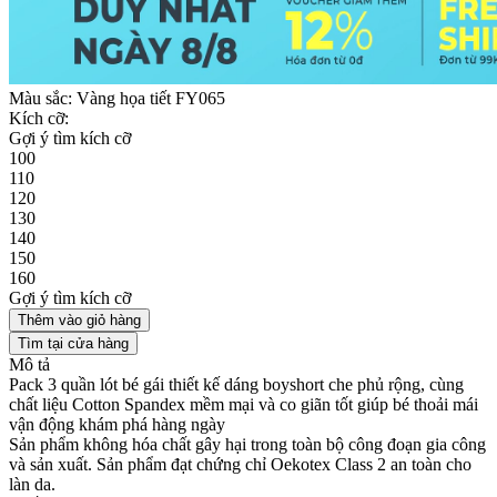
Màu sắc:
Vàng họa tiết FY065
Kích cỡ:
Gợi ý tìm kích cỡ
100
110
120
130
140
150
160
Gợi ý tìm kích cỡ
Thêm vào giỏ hàng
Tìm tại cửa hàng
Mô tả
Pack 3 quần lót bé gái thiết kế dáng boyshort che phủ rộng, cùng
chất liệu Cotton Spandex mềm mại và co giãn tốt giúp bé thoải mái
vận động khám phá hàng ngày
Sản phẩm không hóa chất gây hại trong toàn bộ công đoạn gia công
và sản xuất. Sản phẩm đạt chứng chỉ Oekotex Class 2 an toàn cho
làn da.