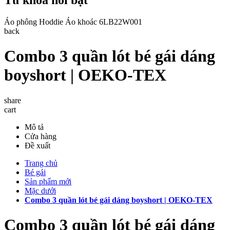
Áo phông
Hoddie
Áo khoác
6LB22W001
back
Combo 3 quần lót bé gái dáng
boyshort | OEKO-TEX
share
cart
Mô tả
Cửa hàng
Đề xuất
Trang chủ
Bé gái
Sản phẩm mới
Mặc dưới
Combo 3 quần lót bé gái dáng boyshort | OEKO-TEX
Combo 3 quần lót bé gái dáng