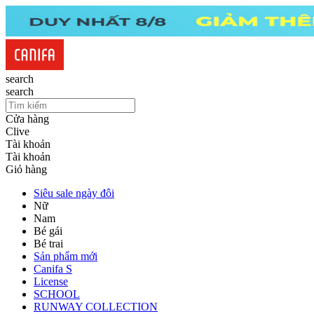
search
search
Cửa hàng
Clive
Tài khoản
Tài khoản
Giỏ hàng
Siêu sale ngày đôi
Nữ
Nam
Bé gái
Bé trai
Sản phẩm mới
Canifa S
License
SCHOOL
RUNWAY COLLECTION