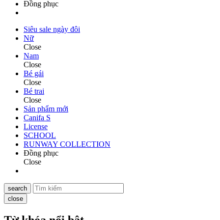
Đồng phục
Siêu sale ngày đôi
Nữ
Close
Nam
Close
Bé gái
Close
Bé trai
Close
Sản phẩm mới
Canifa S
License
SCHOOL
RUNWAY COLLECTION
Đồng phục
Close
search
close
Từ khóa nổi bật