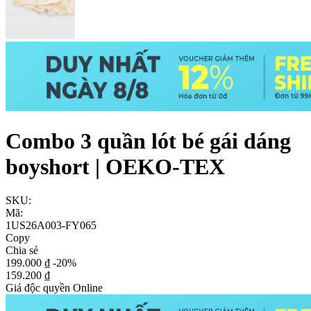
Combo 3 quần lót bé gái dáng
boyshort | OEKO-TEX
SKU:
Mã:
1US26A003-FY065
Copy
Chia sẻ
199.000 ₫
-20%
159.200 ₫
Giá độc quyền Online