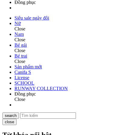
Đồng phục
Siêu sale ngày đôi
Nữ
Close
Nam
Close
Bé gái
Close
Bé trai
Close
Sản phẩm mới
Canifa S
License
SCHOOL
RUNWAY COLLECTION
Đồng phục
Close
search
close
Từ khóa nổi bật