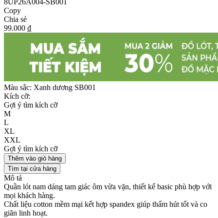
8UP26A004-SB001
Copy
Chia sẻ
99.000 ₫
Màu sắc:
Xanh dương SB001
Kích cỡ:
Gợi ý tìm kích cỡ
M
L
XL
XXL
Gợi ý tìm kích cỡ
Thêm vào giỏ hàng
Tìm tại cửa hàng
Mô tả
Quần lót nam dáng tam giác ôm vừa vặn, thiết kế basic phù hợp với
mọi khách hàng.
Chất liệu cotton mềm mại kết hợp spandex giúp thấm hút tốt và co
giãn linh hoạt.