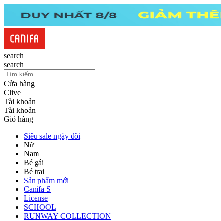
search
search
Cửa hàng
Clive
Tài khoản
Tài khoản
Giỏ hàng
Siêu sale ngày đôi
Nữ
Nam
Bé gái
Bé trai
Sản phẩm mới
Canifa S
License
SCHOOL
RUNWAY COLLECTION