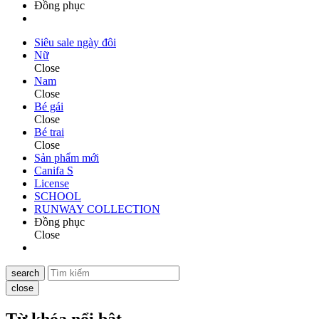
Đồng phục
Siêu sale ngày đôi
Nữ
Close
Nam
Close
Bé gái
Close
Bé trai
Close
Sản phẩm mới
Canifa S
License
SCHOOL
RUNWAY COLLECTION
Đồng phục
Close
search
close
Từ khóa nổi bật