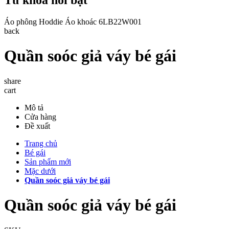
Áo phông
Hoddie
Áo khoác
6LB22W001
back
Quần soóc giả váy bé gái
share
cart
Mô tả
Cửa hàng
Đề xuất
Trang chủ
Bé gái
Sản phẩm mới
Mặc dưới
Quần soóc giả váy bé gái
Quần soóc giả váy bé gái