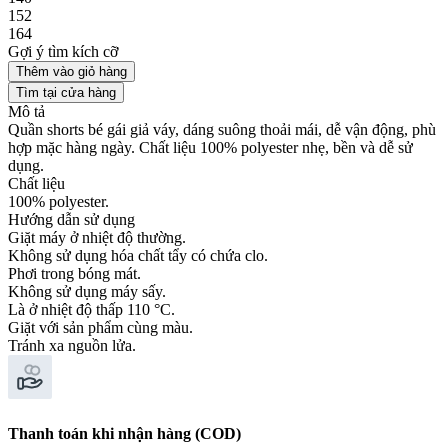
152
164
Gợi ý tìm kích cỡ
Thêm vào giỏ hàng
Tìm tại cửa hàng
Mô tả
Quần shorts bé gái giả váy, dáng suông thoải mái, dễ vận động, phù
hợp mặc hàng ngày. Chất liệu 100% polyester nhẹ, bền và dễ sử
dụng.
Chất liệu
100% polyester.
Hướng dẫn sử dụng
Giặt máy ở nhiệt độ thường.
Không sử dụng hóa chất tẩy có chứa clo.
Phơi trong bóng mát.
Không sử dụng máy sấy.
Là ở nhiệt độ thấp 110 °C.
Giặt với sản phẩm cùng màu.
Tránh xa nguồn lửa.
Thanh toán khi nhận hàng (COD)