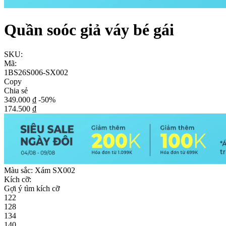
Quần soóc giả váy bé gái
SKU:
Mã:
1BS26S006-SX002
Copy
Chia sẻ
349.000 ₫
-50%
174.500 ₫
Màu sắc:
Xám SX002
Kích cỡ:
Gợi ý tìm kích cỡ
122
128
134
140