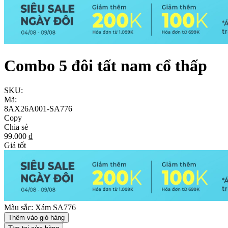
Combo 5 đôi tất nam cổ thấp
SKU:
Mã:
8AX26A001-SA776
Copy
Chia sẻ
99.000 ₫
Giá tốt
Màu sắc:
Xám SA776
Thêm vào giỏ hàng