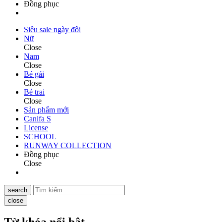
Đồng phục
Siêu sale ngày đôi
Nữ
Close
Nam
Close
Bé gái
Close
Bé trai
Close
Sản phẩm mới
Canifa S
License
SCHOOL
RUNWAY COLLECTION
Đồng phục
Close
search
close
Từ khóa nổi bật