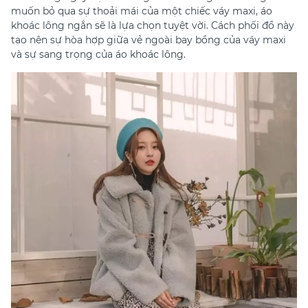
muốn bỏ qua sự thoải mái của một chiếc váy maxi, áo
khoác lông ngắn sẽ là lựa chọn tuyệt vời. Cách phối đồ này
tạo nên sự hòa hợp giữa vẻ ngoài bay bổng của váy maxi
và sự sang trọng của áo khoác lông.