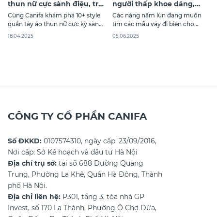
thun nữ cực sành điệu, trẻ
người thấp khoe dáng,
trung
hack chiều cao
Cùng Canifa khám phá 10+ style
Các nàng nấm lùn đang muốn
quần tây áo thun nữ cực kỳ sành
tìm các mẫu váy đi biển cho
điệu và trẻ trung trong bài viết
người thấp để mặc xinh mà lại
18.04.2025
05.06.2025
dưới đây giúp bạn dễ dàng phối
hack dáng? Vậy bạn đọc ngay
trang phục phù hợp với mọi
bài viết sau của Canifa để biết
hoàn cảnh nhé!
những kiểu váy nào phù hợp
nhất với mình nhé!
CÔNG TY CỔ PHẦN CANIFA
Số ĐKKD:
0107574310, ngày cấp: 23/09/2016,
Nơi cấp: Sở Kế hoạch và đầu tư Hà Nội
Địa chỉ trụ sở:
tại số 688 Đường Quang
Trung, Phường La Khê, Quận Hà Đông, Thành
phố Hà Nội.
Địa chỉ liên hệ:
P301, tầng 3, tòa nhà GP
Invest, số 170 La Thành, Phường Ô Chợ Dừa,