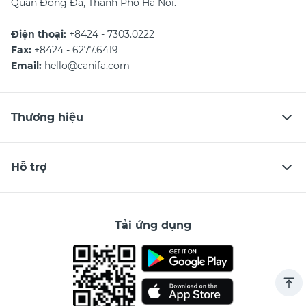
Quận Đống Đa, Thành Phố Hà Nội.
Điện thoại:
+8424 - 7303.0222
Fax:
+8424 - 6277.6419
Email:
hello@canifa.com
Thương hiệu
Hỗ trợ
Tải ứng dụng