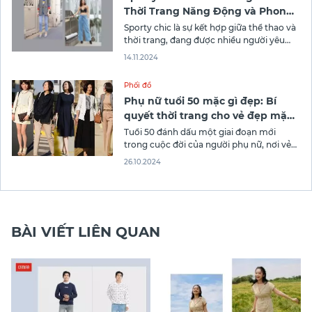
Thời Trang Năng Động và Phong
Cách
Sporty chic là sự kết hợp giữa thể thao và
thời trang, đang được nhiều người yêu
thích. Phong cách này không chỉ mang lại
14.11.2024
sự thoải mái mà còn thể hiện sự tinh tế
trong cách phối đồ. Đặc biệt, thời trang
Phối đồ
này còn có tính linh hoạt cao
Phụ nữ tuổi 50 mặc gì đẹp: Bí
quyết thời trang cho vẻ đẹp mặn
mà
Tuổi 50 đánh dấu một giai đoạn mới
trong cuộc đời của người phụ nữ, nơi vẻ
đẹp chín muồi và sự tự tin tỏa sáng. Việc
26.10.2024
lựa chọn trang phục phù hợp ở độ tuổi
này không chỉ giúp tôn lên nét thanh lịch,
sang trọng mà còn thể
BÀI VIẾT LIÊN QUAN