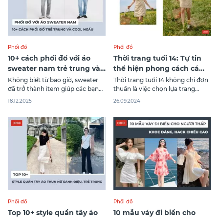
Phối đồ
Phối đồ
10+ cách phối đồ với áo
Thời trang tuổi 14: Tự tin
sweater nam trẻ trung và
thể hiện phong cách cá
cool ngầu nhất
nhân
Không biết từ bao giờ, sweater
Thời trang tuổi 14 không chỉ đơn
đã trở thành item giúp các bạn
thuần là việc chọn lựa trang
nam nâng tầm phong cách mà
phục, mà còn là cách để các bạn
18.12.2025
26.09.2024
chẳng cần quá cầu kỳ. Trong bài
trẻ thể hiện cá tính và sự sáng
viết này, Canifa Fashion sẽ giúp
tạo của mình. Ở độ tuổi này, việc
anh em khám phá những
định hình phong cách cá nhân
nguyên tắc, bí quyết và hơn 10
giúp các bạn tự tin hơn trong
cách phối đồ với áo sweater
Phối đồ
Phối đồ
Top 10+ style quần tây áo
10 mẫu váy đi biển cho