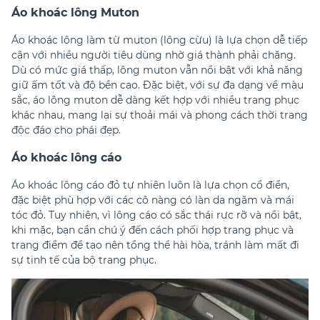
Áo khoác lông Muton
Áo khoác lông làm từ muton (lông cừu) là lựa chọn dễ tiếp
cận với nhiều người tiêu dùng nhờ giá thành phải chăng.
Dù có mức giá thấp, lông muton vẫn nổi bật với khả năng
giữ ấm tốt và độ bền cao. Đặc biệt, với sự đa dạng về màu
sắc, áo lông muton dễ dàng kết hợp với nhiều trang phục
khác nhau, mang lại sự thoải mái và phong cách thời trang
độc đáo cho phái đẹp.
Áo khoác lông cáo
Áo khoác lông cáo đỏ tự nhiên luôn là lựa chọn cổ điển,
đặc biệt phù hợp với các cô nàng có làn da ngăm và mái
tóc đỏ. Tuy nhiên, vì lông cáo có sắc thái rực rỡ và nổi bật,
khi mặc, bạn cần chú ý đến cách phối hợp trang phục và
trang điểm để tạo nên tổng thể hài hòa, tránh làm mất đi
sự tinh tế của bộ trang phục.