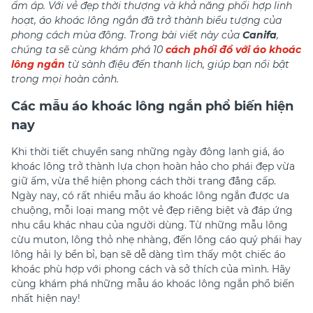
ấm áp. Với vẻ đẹp thời thượng và khả năng phối hợp linh
hoạt, áo khoác lông ngắn đã trở thành biểu tượng của
phong cách mùa đông. Trong bài viết này của
Canifa
,
chúng ta sẽ cùng khám phá 10
cách phối đồ với áo khoác
lông ngắn
từ sành điệu đến thanh lịch, giúp bạn nổi bật
trong mọi hoàn cảnh.
Các mẫu áo khoác lông ngắn phổ biến hiện
nay
Khi thời tiết chuyển sang những ngày đông lạnh giá, áo
khoác lông trở thành lựa chọn hoàn hảo cho phái đẹp vừa
giữ ấm, vừa thể hiện phong cách thời trang đẳng cấp.
Ngày nay, có rất nhiều mẫu áo khoác lông ngắn được ưa
chuộng, mỗi loại mang một vẻ đẹp riêng biệt và đáp ứng
nhu cầu khác nhau của người dùng. Từ những mẫu lông
cừu muton, lông thỏ nhẹ nhàng, đến lông cáo quý phái hay
lông hải ly bền bỉ, bạn sẽ dễ dàng tìm thấy một chiếc áo
khoác phù hợp với phong cách và sở thích của mình. Hãy
cùng khám phá những mẫu áo khoác lông ngắn phổ biến
nhất hiện nay!