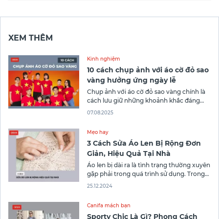
XEM THÊM
Kinh nghiệm
10 cách chụp ảnh với áo cờ đỏ sao
vàng hưởng ứng ngày lễ
Chụp ảnh với áo cờ đỏ sao vàng chính là
cách lưu giữ những khoảnh khắc đáng
nhớ, thể hiện tinh thần yêu nước, niềm tự
07.08.2025
hào dân tộc trong mỗi dịp lễ lớn của đất
nước. Trong bài viết này, bạn hãy cùng
Mẹo hay
Thời trang Canifa khám phá những
3 Cách Sửa Áo Len Bị Rộng Đơn
Giản, Hiệu Quả Tại Nhà
Áo len bị dài ra là tình trạng thường xuyên
gặp phải trong quá trình sử dụng. Trong
bài viết này Canifa đưa ra giúp bạn 3 cách
25.12.2024
sửa áo len bị rộng đơn giản mà hiệu quả
tại nhà để bạn áp dụng. Đọc ngay bài viết
Canifa mách bạn
thôi nào!
Sporty Chic Là Gì? Phong Cách