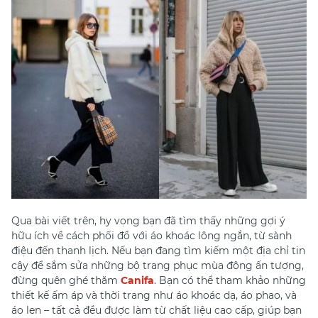
Qua bài viết trên, hy vọng bạn đã tìm thấy những gợi ý
hữu ích về cách phối đồ với áo khoác lông ngắn, từ sành
điệu đến thanh lịch. Nếu bạn đang tìm kiếm một địa chỉ tin
cậy để sắm sửa những bộ trang phục mùa đông ấn tượng,
đừng quên ghé thăm
Canifa
. Bạn có thể tham khảo những
thiết kế ấm áp và thời trang như áo khoác dạ, áo phao, và
áo len – tất cả đều được làm từ chất liệu cao cấp, giúp bạn