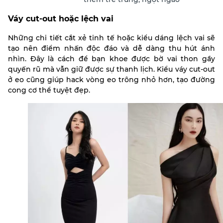
Váy cut-out hoặc lệch vai
Những chi tiết cắt xẻ tinh tế hoặc kiểu dáng lệch vai sẽ
tạo nên điểm nhấn độc đáo và dễ dàng thu hút ánh
nhìn. Đây là cách để bạn khoe được bờ vai thon gầy
quyến rũ mà vẫn giữ được sự thanh lịch. Kiểu váy cut-out
ở eo cũng giúp hack vòng eo trông nhỏ hơn, tạo đường
cong cơ thể tuyệt đẹp.