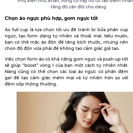
Phụ kiện như khăn, vòng cổ hay nơ cổ tạo điểm nhấn
tăng độ cân đối cho dáng
Chọn áo ngực phù hợp, gom ngực tốt
Áo full cup là lựa chọn tối ưu để tránh bị bửa phần cup
ngực, tạo form dáng tự nhiên và thoải mái. Nếu muốn,
bạn có thể mặc áo độn để tăng kích thước, nhưng nên
chọn độ độn vừa phải để không tạo cảm giác giả tạo.
Việc chọn form áo có khả năng gom ngực và push-up tốt
sẽ giúp “boost” vòng 1 của bạn một cách tự nhiên nhất.
Nàng cũng có thể chọn các loại áo ngực có phần đệm
gel để tạo cảm giác mềm mại và tự nhiên hơn so với
đệm xốp thông thường.