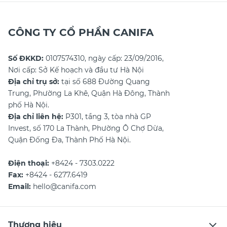
CÔNG TY CỔ PHẦN CANIFA
Số ĐKKD:
0107574310, ngày cấp: 23/09/2016,
Nơi cấp: Sở Kế hoạch và đầu tư Hà Nội
Địa chỉ trụ sở:
tại số 688 Đường Quang
Trung, Phường La Khê, Quận Hà Đông, Thành
phố Hà Nội.
Địa chỉ liên hệ:
P301, tầng 3, tòa nhà GP
Invest, số 170 La Thành, Phường Ô Chợ Dừa,
Quận Đống Đa, Thành Phố Hà Nội.
Điện thoại:
+8424 - 7303.0222
Fax:
+8424 - 6277.6419
Email:
hello@canifa.com
Thương hiệu