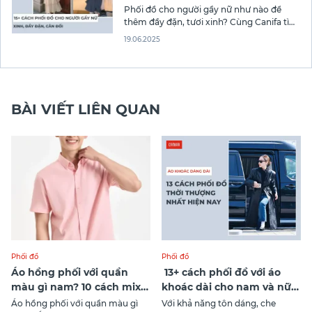
Phối đồ cho người gầy nữ như nào để
thêm đầy đặn, tươi xinh? Cùng Canifa tìm
hiểu ngay 10 style quần áo dưới đây để
19.06.2025
bạn có thêm cách mix phù hợp nhất cho
mình nhé!
BÀI VIẾT LIÊN QUAN
Phối đồ
Phối đồ
Áo hồng phối với quần
13+ cách phối đồ với áo
màu gì nam? 10 cách mix
khoác dài cho nam và nữ
chuẩn nhất nhất
hot nhất 2026
Áo hồng phối với quần màu gì
Với khả năng tôn dáng, che