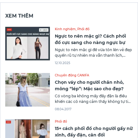
XEM THÊM
Kinh nghiệm
,
Phối đồ
Ngực to nên mặc gì? Cách phối
đồ cực sang cho nàng ngực bự
Ngực to nên mặc gì để vừa tôn lên vẻ đẹp
quyến rũ tự nhiên mà vẫn thanh lịch,
không bị phản cảm? Với những gợi ý phù
12.10.2025
hợp từ Thương hiệu thời trang Canifa, bạn
sẽ dễ dàng lựa chọn được những món đồ
Chuyển động CANIFA
hoàn hảo cho vóc dáng
Chọn váy cho người chân nhỏ,
mông “lép”: Mặc sao cho đẹp?
Có vòng ba không mấy đầy đặn là điều
khiến các cô nàng cảm thấy không tự tin.
Nếu không may sở hữu một đôi chân
08.04.2017
nhỏ, gầy yếu và thiếu sức sống nữa thì
thực sự sẽ gây khó khăn cho các bạn
Phối đồ
trong việc lựa chọn loại quần
15+ cách phối đồ cho người gầy nữ
xinh, đầy đặn, cân đối