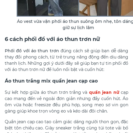
Áo vest vừa vặn phối áo thun suông ôm nhẹ, tôn dáng
giữ sự lịch lãm
6 cách phối đồ với áo thun trơn nữ
Phối đồ với áo thun trơn
đúng cách sẽ giúp bạn dễ dàng
thay đổi phong cách, từ trẻ trung năng động đến dịu dàng
thanh lịch. Những gợi ý dưới đây sẽ giúp bạn tự tin
phối đồ
với áo thun trơn nữ
để luôn nổi bật và cuốn hút:
Áo thun trắng mix quần jean cạp cao
Sự kết hợp giữa áo thun trơn trắng và
quần jean nữ
cạp
cao mang đến vẻ ngoài đơn giản nhưng đầy cuốn hút. Áo
ôm vừa hoặc freesize đều phù hợp, song mẹo sơ vin gọn
gàng giúp khoe trọn vòng eo và kéo dài đôi chân.
Quần jean cạp cao tạo cảm giác dáng người thon gọn, đặc
biệt tôn chiều cao. Giày sneaker trắng cùng túi tote vải bố