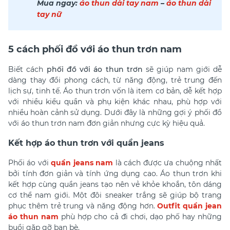
Mua ngay:
áo thun dài tay nam
–
áo thun dài
tay nữ
5 cách phối đồ với áo thun trơn nam
Biết cách
phối đồ với áo thun trơn
sẽ giúp nam giới dễ
dàng thay đổi phong cách, từ năng động, trẻ trung đến
lịch sự, tinh tế. Áo thun trơn vốn là item cơ bản, dễ kết hợp
với nhiều kiểu quần và phụ kiện khác nhau, phù hợp với
nhiều hoàn cảnh sử dụng. Dưới đây là những gợi ý
phối đồ
với áo thun trơn nam
đơn giản nhưng cực kỳ hiệu quả.
Kết hợp áo thun trơn với quần jeans
Phối áo với
quần jeans nam
là cách được ưa chuộng nhất
bởi tính đơn giản và tính ứng dụng cao. Áo thun trơn khi
kết hợp cùng quần jeans tạo nên vẻ khỏe khoắn, tôn dáng
cơ thể nam giới. Một đôi sneaker trắng sẽ giúp bộ trang
phục thêm trẻ trung và năng động hơn.
Outfit quần jean
áo thun nam
phù hợp cho cả đi chơi, dạo phố hay những
buổi gặp gỡ bạn bè.