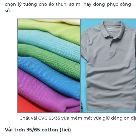
chọn lý tưởng cho áo thun, sơ mi hay đồng phục công
sở.
Chất vải CVC 65/35 vừa mềm mát vừa giữ dáng ổn đ
Vải trơn 35/65 cotton (tici)