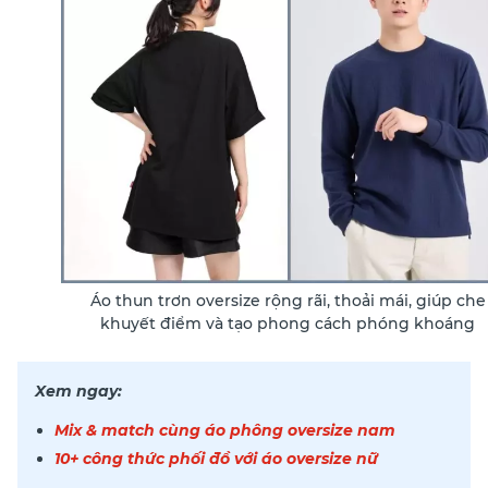
Áo thun trơn oversize rộng rãi, thoải mái, giúp che
khuyết điểm và tạo phong cách phóng khoáng
Xem ngay:
Mix & match cùng áo phông oversize nam
10+ công thức phối đồ với áo oversize nữ