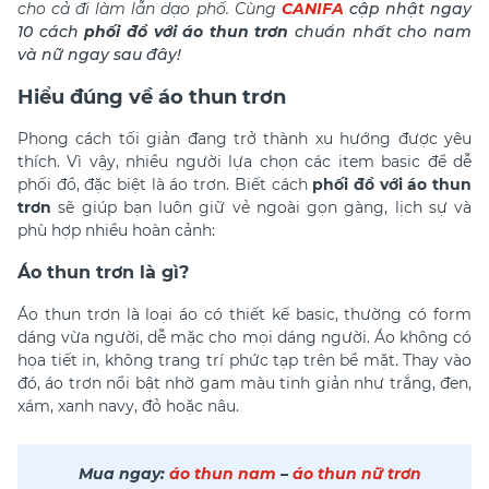
cho cả đi làm lẫn dạo phố. Cùng
CANIFA
cập nhật ngay
10 cách
phối đồ với áo thun trơn
chuẩn nhất cho nam
và nữ ngay sau đây!
Hiểu đúng về áo thun trơn
Phong cách tối giản đang trở thành xu hướng được yêu
thích. Vì vậy, nhiều người lựa chọn các item basic để dễ
phối đồ, đặc biệt là áo trơn. Biết cách
phối đồ với áo thun
trơn
sẽ giúp bạn luôn giữ vẻ ngoài gọn gàng, lịch sự và
phù hợp nhiều hoàn cảnh:
Áo thun trơn là gì?
Áo thun trơn
là loại áo có thiết kế basic, thường có form
dáng vừa người, dễ mặc cho mọi dáng người. Áo không có
họa tiết in, không trang trí phức tạp trên bề mặt. Thay vào
đó, áo trơn nổi bật nhờ gam màu tinh giản như trắng, đen,
xám, xanh navy, đỏ hoặc nâu.
Mua ngay:
áo thun nam
–
áo thun nữ trơn