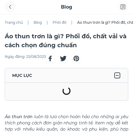
Blog
Trang chủ
|
Blog
|
Phối đồ
|
Áo thun trơn là gì? Phối đồ, c
Áo thun trơn là gì? Phối đồ, chất vải và
cách chọn đúng chuẩn
Ngày đăng:
25/08/2025
MỤC LỤC
Áo thun trơn
luôn là lựa chọn hoàn hảo cho những ai yêu
thích phong cách đơn giản nhưng tinh tế. Item này dễ kết
hợp với nhiều kiểu quần, áo khoác và phụ kiện, phù hợp