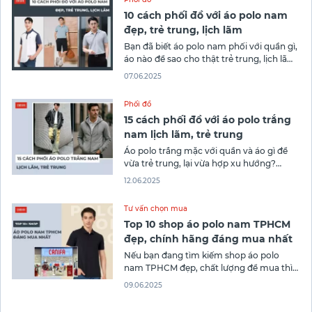
10 cách phối đồ với áo polo nam
đẹp, trẻ trung, lịch lãm
Bạn đã biết áo polo nam phối với quần gì,
áo nào để sao cho thật trẻ trung, lịch lãm
mà vẫn phù hợp với phong cách riêng
07.06.2025
chưa? Cùng Canifa khám phá ngay 10
cách phối đồ với áo polo nam để nâng
Phối đồ
tầm gu thời trang mỗi ngày
15 cách phối đồ với áo polo trắng
nam lịch lãm, trẻ trung
Áo polo trắng mặc với quần và áo gì để
vừa trẻ trung, lại vừa hợp xu hướng?
Trong bài viết này, Canifa sẽ cùng bạn
12.06.2025
khám phá 15 cách phối đồ với áo polo
trắng nam giúp bạn luôn tự tin trong mọi
Tư vấn chọn mua
hoàn cảnh!
Top 10 shop áo polo nam TPHCM
đẹp, chính hãng đáng mua nhất
Nếu bạn đang tìm kiếm shop áo polo
nam TPHCM đẹp, chất lượng để mua thì
bài viết này chính là cẩm nang mua sắm
09.06.2025
không thể bỏ qua. Canifa sẽ cùng bạn
khám phá top 10 cửa hàng áo polo nam