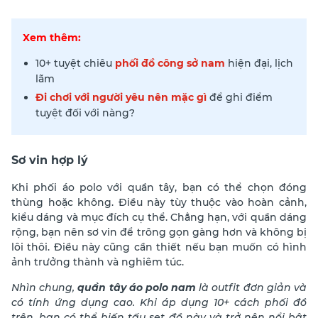
Xem thêm:
10+ tuyệt chiêu
phối đồ công sở nam
hiện đại, lịch
lãm
Đi chơi với người yêu nên mặc gì
để ghi điểm
tuyệt đối với nàng?
Sơ vin hợp lý
Khi
phối áo polo với quần tây
, bạn có thể chọn đóng
thùng hoặc không. Điều này tùy thuộc vào hoàn cảnh,
kiểu dáng và mục đích cụ thể. Chẳng hạn, với quần dáng
rộng, bạn nên sơ vin để trông gọn gàng hơn và không bị
lôi thôi. Điều này cũng cần thiết nếu bạn muốn có hình
ảnh trưởng thành và nghiêm túc.
Nhìn chung,
quần tây áo polo nam
là outfit đơn giản và
có tính ứng dụng cao. Khi áp dụng 10+ cách phối đồ
trên, bạn có thể biến tấu set đồ này và trở nên nổi bật