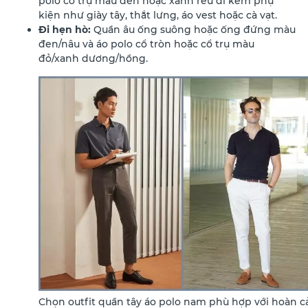
polo cổ trụ màu đen hoặc xanh rêu đi kèm phụ
kiện như giày tây, thắt lưng, áo vest hoặc cà vạt.
Đi hẹn hò:
Quần âu ống suông hoặc ống đứng màu
đen/nâu và áo polo cổ tròn hoặc cổ trụ màu
đỏ/xanh dương/hồng.
Chọn outfit quần tây áo polo nam phù hợp với hoàn 