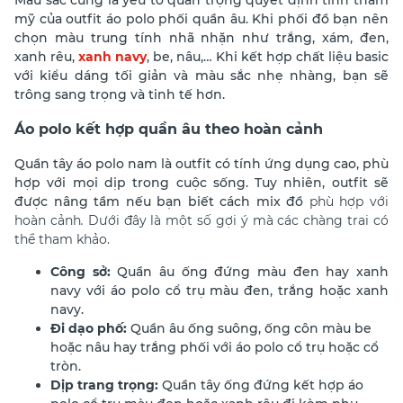
Màu sắc cũng là yếu tố quan trọng quyết định tính thẩm
mỹ của outfit áo polo phối quần âu. Khi phối đồ bạn nên
chọn màu trung tính nhã nhặn như trắng, xám, đen,
xanh rêu,
xanh navy
, be, nâu,… Khi kết hợp chất liệu basic
với kiểu dáng tối giản và màu sắc nhẹ nhàng, bạn sẽ
trông sang trọng và tinh tế hơn.
Áo polo kết hợp quần âu theo hoàn cảnh
Quần tây áo polo nam là outfit có tính ứng dụng cao, phù
hợp với mọi dịp trong cuộc sống. Tuy nhiên, outfit sẽ
được nâng tầm nếu bạn biết cách mix đồ
phù hợp với
hoàn cảnh
.
Dưới đây là một số gợi ý mà các chàng trai có
thể tham khảo.
Công sở:
Quần âu ống đứng màu đen hay xanh
navy với áo polo cổ trụ màu đen, trắng hoặc xanh
navy.
Đi dạo phố:
Quần âu ống suông, ống côn màu be
hoặc nâu hay trắng phối với áo polo cổ trụ hoặc cổ
tròn.
Dịp trang trọng:
Quần tây ống đứng kết hợp áo