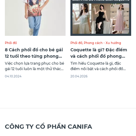
cùng áo sơ mi, áo thun hay áo
Phối đồ
Phối đồ
,
Phong cách - Xu hướng
8 Cách phối đồ cho bé gái
Coquette là gì? Đặc điểm
12 tuổi theo từng phong
và cách phối đồ phong
cách khác nhau
cách coquette
Việc chọn lựa trang phục cho bé
Tìm hiểu Coquette là gì, đặc
gái 12 tuổi luôn là một thử thách
điểm nổi bật và cách phối đồ
với nhiều bậc phụ huynh. Độ tuổi
phong cách Coquette để tạo vẻ
04.10.2024
20.04.2026
này, các bé bắt đầu có những sở
ngoài nữ tính, ngọt ngào và tinh
thích riêng và muốn thể hiện
tế.
phong cách cá nhân của mình.
Điều quan trọng là phải làm sao
để
CÔNG TY CỔ PHẦN CANIFA