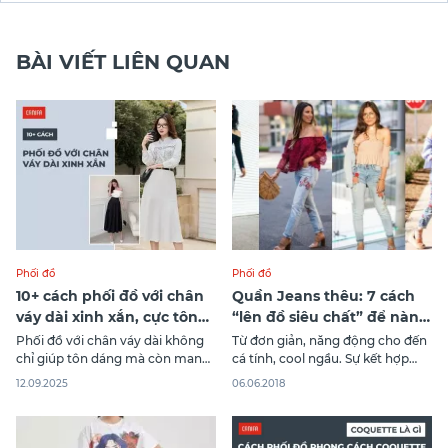
tại TPHCM với giá cả hợp lý và
BÀI VIẾT LIÊN QUAN
Phối đồ
Phối đồ
10+ cách phối đồ với chân
Quần Jeans thêu: 7 cách
váy dài xinh xắn, cực tôn
“lên đồ siêu chất” để nàng
dáng
mặc đẹp mỗi ngày
Phối đồ với chân váy dài không
Từ đơn giản, năng động cho đến
chỉ giúp tôn dáng mà còn mang
cá tính, cool ngầu. Sự kết hợp
đến vẻ ngoài thanh lịch, nữ tính
giữa áo phông và quần jean thêu
12.09.2025
06.06.2018
trong mọi hoàn cảnh. Tùy theo
sẽ đem đến cho bạn một bộ
chất liệu, màu sắc và kiểu dáng
trang phục cực kỳ thời thượng
váy, bạn có thể linh hoạt kết hợp
đấy