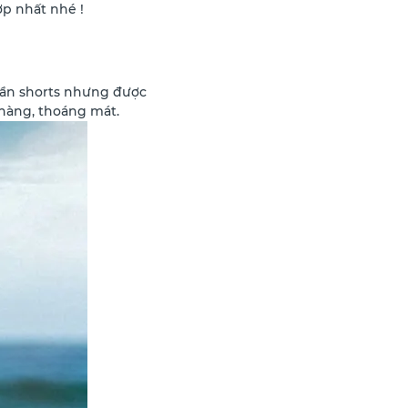
ợp nhất nhé !
uần shorts nhưng được
hàng, thoáng mát.