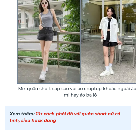
Mix quần short cạp cao với áo croptop khoác ngoài áo
mi hay áo ba lỗ
Xem thêm:
10+ cách phối đồ với quần short nữ cá
tính, siêu hack dáng