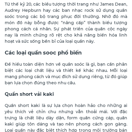
Từ thế kỷ 20, các biểu tượng thời trang như James Dean,
Audrey Hepburn hay các ban nhạc rock sử dụng quần
soóc trong các bộ trang phục đời thường. Nhờ đó mà
món đồ này bỗng được “nâng cấp” thành biểu tượng
phong cách cá nhân. Sự phát triển của quần cộc ngày
nay là minh chứng rõ rệt cho khả năng biến hóa linh
hoạt và sức sống bền bỉ của loại quần này.
Các loại quần sooc phổ biến
Để hiểu toàn diện hơn về quần soóc là gì, bạn cần phân
biệt các loại chất liệu và thiết kế khác nhau. Mỗi loại
mang phong cách và mục đích sử dụng riêng, từ đó giúp
bạn lựa chọn đúng theo nhu cầu.
Quần short vải kaki
Quần short kaki là sự lựa chọn hoàn hảo cho những ai
yêu thích vẻ chỉn chu nhưng vẫn thoải mái. Với đặc
trưng là chất liệu dày dặn, form quần cứng cáp, quần
kaki giúp tôn dáng và tạo nên phong cách gọn gàng.
Loại quần này đặc biệt thích hợp trong môi trường bán