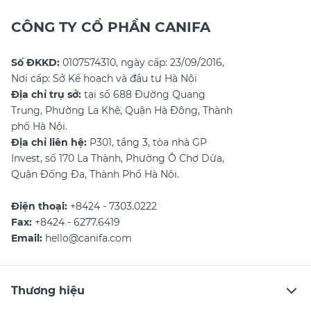
CÔNG TY CỔ PHẦN CANIFA
Số ĐKKD:
0107574310, ngày cấp: 23/09/2016,
Nơi cấp: Sở Kế hoạch và đầu tư Hà Nội
Địa chỉ trụ sở:
tại số 688 Đường Quang
Trung, Phường La Khê, Quận Hà Đông, Thành
phố Hà Nội.
Địa chỉ liên hệ:
P301, tầng 3, tòa nhà GP
Invest, số 170 La Thành, Phường Ô Chợ Dừa,
Quận Đống Đa, Thành Phố Hà Nội.
Điện thoại:
+8424 - 7303.0222
Fax:
+8424 - 6277.6419
Email:
hello@canifa.com
Thương hiệu