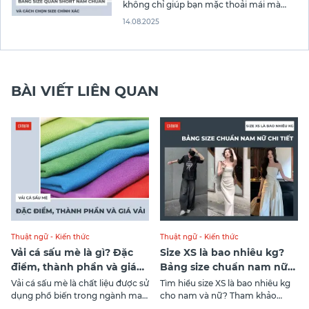
không chỉ giúp bạn mặc thoải mái mà
còn nâng tầm phong cách. Dù bạn yêu
14.08.2025
thích sự năng động hay lịch lãm, một
chiếc quần short vừa vặn luôn là yếu tố
quan trọng. Trong bài viết này, Thời trang
Canifa
BÀI VIẾT LIÊN QUAN
Thuật ngữ - Kiến thức
Thuật ngữ - Kiến thức
Vải cá sấu mè là gì? Đặc
Size XS là bao nhiêu kg?
điểm, thành phần và giá
Bảng size chuẩn nam nữ
vải mới nhất
chi tiết
Vải cá sấu mè là chất liệu được sử
Tìm hiểu size XS là bao nhiêu kg
dụng phổ biến trong ngành may
cho nam và nữ? Tham khảo
mặc nhờ độ bền cao, khả năng
bảng size chuẩn chi tiết theo cân