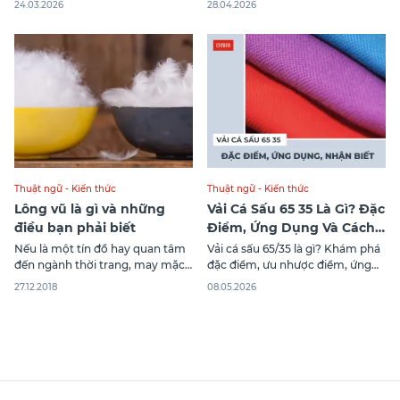
24.03.2026
28.04.2026
thấm hút tốt và bề mặt dệt đặc
nặng, chiều cao, số đo cơ thể.
trưng. Tuy nhiên, không phải ai
cũng hiểu rõ về đặc điểm, cách
phân biệt cũng như chất lượng
của
Thuật ngữ - Kiến thức
Thuật ngữ - Kiến thức
Lông vũ là gì và những
Vải Cá Sấu 65 35 Là Gì? Đặc
điều bạn phải biết
Điểm, Ứng Dụng Và Cách
Nhận Biết
Nếu là một tín đồ hay quan tâm
Vải cá sấu 65/35 là gì? Khám phá
đến ngành thời trang, may mặc
đặc điểm, ưu nhược điểm, ứng
thì chắc hẳn bạn đã có lần nghe
dụng phổ biến và cách nhận biết
27.12.2018
08.05.2026
về hai tiếng “lông vũ”. Thật vậy!
chất liệu này chính xác, dễ hiểu
Đây là một trong những chất liệu
cho người mới.
đã, đang và sẽ được sử dụng để
tạo nên các sản phẩm dân