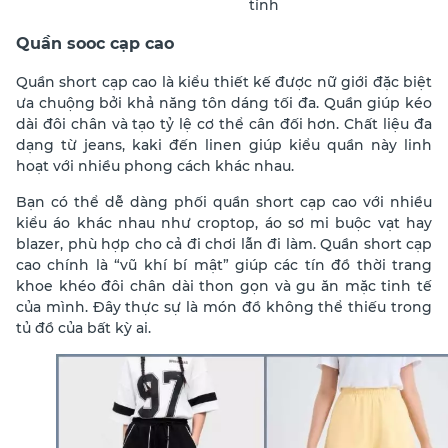
tính
Quần sooc cạp cao
Quần short cạp cao là kiểu thiết kế được nữ giới đặc biệt
ưa chuộng bởi khả năng tôn dáng tối đa. Quần giúp kéo
dài đôi chân và tạo tỷ lệ cơ thể cân đối hơn. Chất liệu đa
dạng từ jeans, kaki đến linen giúp kiểu quần này linh
hoạt với nhiều phong cách khác nhau.
Bạn có thể dễ dàng phối quần short cạp cao với nhiều
kiểu áo khác nhau như croptop, áo sơ mi buộc vạt hay
blazer, phù hợp cho cả đi chơi lẫn đi làm. Quần short cạp
cao chính là “vũ khí bí mật” giúp các tín đồ thời trang
khoe khéo đôi chân dài thon gọn và gu ăn mặc tinh tế
của mình. Đây thực sự là món đồ không thể thiếu trong
tủ đồ của bất kỳ ai.