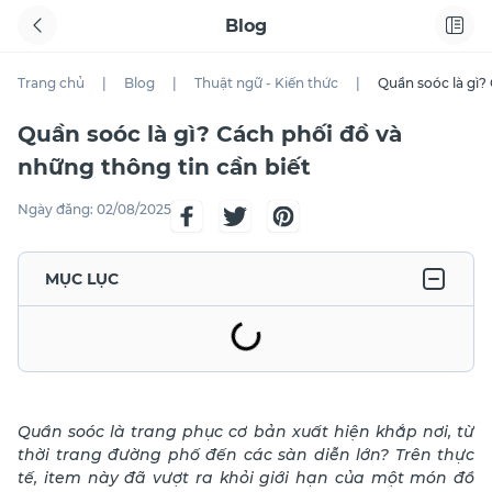
Blog
Trang chủ
|
Blog
|
Thuật ngữ - Kiến thức
|
Quần soóc là gì?
Quần soóc là gì? Cách phối đồ và
những thông tin cần biết
Ngày đăng:
02/08/2025
MỤC LỤC
Quần soóc là
trang phục cơ bản xuất hiện khắp nơi, từ
thời trang đường phố đến các sàn diễn lớn? Trên thực
tế, item này đã vượt ra khỏi giới hạn của một món đồ