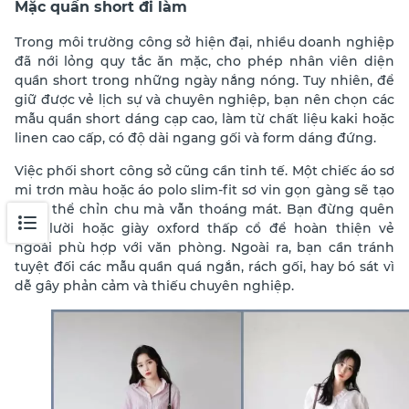
Mặc quần short đi làm
Trong môi trường công sở hiện đại, nhiều doanh nghiệp
đã nới lỏng quy tắc ăn mặc, cho phép nhân viên diện
quần short trong những ngày nắng nóng. Tuy nhiên, để
giữ được vẻ lịch sự và chuyên nghiệp, bạn nên chọn các
mẫu quần short dáng cạp cao, làm từ chất liệu kaki hoặc
linen cao cấp, có độ dài ngang gối và form dáng đứng.
Việc phối short công sở cũng cần tinh tế. Một chiếc áo sơ
mi trơn màu hoặc áo polo slim-fit sơ vin gọn gàng sẽ tạo
tổng thể chỉn chu mà vẫn thoáng mát. Bạn đừng quên
giày lười hoặc giày oxford thấp cổ để hoàn thiện vẻ
ngoài phù hợp với văn phòng. Ngoài ra, bạn cần tránh
tuyệt đối các mẫu quần quá ngắn, rách gối, hay bó sát vì
dễ gây phản cảm và thiếu chuyên nghiệp.