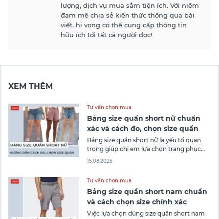
lượng, dịch vụ mua sắm tiện ích. Với niềm
đam mê chia sẻ kiến thức thông qua bài
viết, hi vọng có thể cung cấp thông tin
hữu ích tới tất cả người đọc!
XEM THÊM
Tư vấn chọn mua
Bảng size quần short nữ chuẩn
xác và cách đo, chọn size quần
Bảng size quần short nữ là yếu tố quan
trọng giúp chị em lựa chọn trang phục
vừa vặn, tôn dáng và thoải mái khi mặc.
15.08.2025
Việc hiểu rõ các thông số size sẽ giúp bạn
dễ dàng chọn được chiếc quần phù hợp
Tư vấn chọn mua
với vóc dáng, hạn chế tối
Bảng size quần short nam chuẩn
và cách chọn size chính xác
Việc lựa chọn đúng size quần short nam