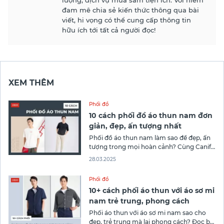
lượng, dịch vụ mua sắm tiện ích. Với niềm
đam mê chia sẻ kiến thức thông qua bài
viết, hi vọng có thể cung cấp thông tin
hữu ích tới tất cả người đọc!
XEM THÊM
Phối đồ
10 cách phối đồ áo thun nam đơn
giản, đẹp, ấn tượng nhất
Phối đồ áo thun nam làm sao để đẹp, ấn
tượng trong mọi hoàn cảnh? Cùng Canifa
khám phá 10 cách phối đồ với áo phông
28.03.2025
nam giúp bạn luôn tự tin thể hiện phong
cách của mình nhé!
Phối đồ
10+ cách phối áo thun với áo sơ mi
nam trẻ trung, phong cách
Phối áo thun với áo sơ mi nam sao cho
đẹp, trẻ trung mà lại phong cách? Đọc bài