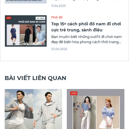
viết sau từ Canifa để khám phá 10+ cách
11.04.2025
phối phù hợp đi làm, đi chơi hay buổi gặp
bạn bè cuối tuần luôn mang lại sự thoải
Phối đồ
mái và thu
Top 15+ cách phối đồ nam đi chơi
cực trẻ trung, sành điệu
Bạn muốn biết những outfit đi chơi nam
đẹp để biến hóa phong cách thời trang
của mình? Bài viết sau Canifa giới thiệu
02.04.2025
15+ cách phối đồ nam đi chơi cực trẻ
trung và sành điệu, giúp bạn luôn nổi bật
trong mọi hoàn cảnh!
BÀI VIẾT LIÊN QUAN