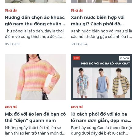
Phối đồ
Phối đồ
Hướng dẫn chọn áo khoác
Xanh nước biển hợp với
gió nam thu đông chuẩn
màu gì? Cách phối đồ
nhất
xanh nước biển đẹp
Thu đông lại sắp đến, đây là thời
Xanh nước biển hợp với màu gì là
điểm vô cùng thích hợp để các
câu hỏi thường gặp của nhiều tín
bạn nam bắt đầu tìm mua cho
đồ thời trang khi muốn tạo ra
05.10.2021
30.10.2024
mình những chiếc áo khoác gió
phong cách ấn tượng. Màu sắc
phù hợp
này không chỉ mang lại vẻ đẹp
tươi mới mà còn rất dễ kết hợp
với nhiều gam màu khác. Trong
bài
Phối đồ
Phối đồ
Mix đồ với áo len để bạn có
10 cách phối đồ với áo ba
thể “diện” quanh năm
lỗ nam đơn giản, đẹp mà
chất
Những ngày thời tiết trở lên se
Bạn hãy cùng Canifa theo dõi nội
lạnh thì áo len trở thành món đồ
dung dưới đây để biết 10 cách