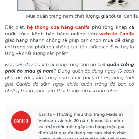
Mua quần trắng nam chất lượng, giá tốt tại Canifa
Đặc biệt,
hệ thống cửa hàng Canifa
phủ rộng khắp cả
nước
cùng
kênh bán hàng online trên
website Canifa
giao hàng nhanh chóng
sẽ giúp bạn
chọn mua dễ dàng
chỉ trong vài phút
mà không cần tốn thời gian đi xa hay lo
lắng về chất lượng sản phẩm.
Đọc đến đây Canifa hi vọng rằng bạn đã biết
quần trắng
phối áo màu gì nam
? Đừng quên
áp dụng ngay 15 cách
phối đồ với quần trắng nam được gợi ý ở trên, đồng thời
ghé Canifa để sắm ngay chiếc quần trắng để bạn có
những trang phục đẹp, thời trang mà lịch lãm nhé!
Canifa – Thương hiệu thời trang Made in
Vietnam với hơn 20 năm khoác lên niềm
vui mặc mới mỗi ngày cho hàng triệu gia
đình Việt qua đa dạng các sản phẩm chất