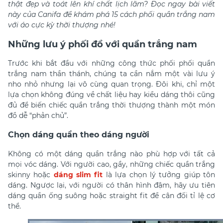
thật đẹp và toát lên khí chất lịch lãm? Đọc ngay bài viết
này của Canifa để khám phá 15 cách phối quần trắng nam
với áo cực kỳ thời thượng nhé!
Những lưu ý phối đồ với quần trắng nam
Trước khi bắt đầu với những công thức phối
phối quần
trắng nam
thần thánh, chúng ta cần nắm một vài lưu ý
nho nhỏ nhưng lại vô cùng quan trọng. Đôi khi, chỉ một
lựa chọn không đúng về chất liệu hay kiểu dáng thôi cũng
đủ để biến chiếc quần trắng thời thượng thành một món
đồ dễ “phản chủ”.
Chọn dáng quần theo dáng người
Không có một dáng quần trắng nào phù hợp với tất cả
mọi vóc dáng. Với người cao, gầy, những chiếc quần trắng
skinny hoặc
dáng slim fit
là lựa chọn lý tưởng giúp tôn
dáng. Ngược lại, với người có thân hình đậm, hãy ưu tiên
dáng quần ống suông hoặc straight fit để cân đối tỉ lệ cơ
thể.