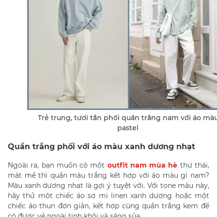
Trẻ trung, tươi tắn phối quần trắng nam với áo mà
pastel
Quần trắng phối với áo màu xanh dương nhạt
Ngoài ra, bạn muốn có một
outfit nam mùa hè
thư thái,
mát mẻ thì
quần màu trắng kết hợp với áo màu gì nam?
Màu xanh dương nhạt là gợi ý tuyệt vời. Với tone màu này,
hãy thử một chiếc áo sơ mi linen xanh dương hoặc một
chiếc áo thun đơn giản, kết hợp cùng quần trắng kem để
có được vẻ ngoài tinh khôi và sáng sủa.