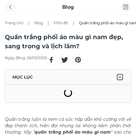
Blog
Trang chủ
|
Blog
|
Phối đồ
|
Quần trắng phối áo màu gì nam
Quần trắng phối áo màu gì nam đẹp,
sang trọng và lịch lãm?
Ngày đăng:
28/05/2025
MỤC LỤC
Quần trắng luôn là item có sức hấp dẫn khó cưỡng với vẻ
đẹp thanh lịch, hiện đại nhưng lại không kém phần thời
thượng. Vậy “
quần trắng phối áo màu gì nam
” sao cho