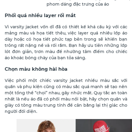
phom dáng đặc trưng của áo
Phối quá nhiều layer rối mắt
Vì varsity jacket vốn dĩ đã có thiết kế khá cầu kỳ với các
mảng màu và họa tiết thêu, việc layer quá nhiều lớp áo
dày hoặc có họa tiết phức tạp bên trong sẽ khiến bạn
trông rất nặng nề và rối rắm. Bạn hãy ưu tiên những lớp
lót đơn giản, trơn màu để nhường tâm điểm cho chiếc
áo khoác bóng chày của bạn tỏa sáng.
Chọn màu không hài hòa
Việc phối một chiếc varsity jacket nhiều màu sắc với
quần và phụ kiện cũng có màu sắc quá mạnh sẽ tạo nên
một tổng thể “chọi” nhau, gây nhức mắt. Quy tắc an toàn
nhất là nếu áo đã có phối màu nổi bật, hãy chọn quần và
giày có tông màu trung tính để cân bằng lại thị giác cho
người đối diện.