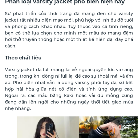
Phân loại varsity jacket phổ biến hiện nay
Sự phát triển của thời trang đã mang đến cho varsity
jacket rất nhiều diện mạo mới, phù hợp với nhiều độ tuổi
và phong cách khác nhau. Tùy thuộc vào cá tính riêng,
bạn có thể lựa chọn cho mình một mẫu áo mang đậm
hơi thở truyền thống hoặc một thiết kế hiện đại đầy phá
cách.
Theo chất liệu
Varsity jacket da full mang lại vẻ ngoài quyền lực và sang
trọng, trong khi dòng nỉ full lại đề cao sự thoải mái và ấm
áp. Phổ biến nhất vẫn là dòng varsity phối tay da, sự kết
hợp hài hòa giữa nét cổ điển và tính ứng dụng cao.
Ngoài ra, các mẫu bằng kaki hoặc vải dù mỏng cũng
đang dần lên ngôi cho những ngày thời tiết giao mùa
nhẹ nhàng.