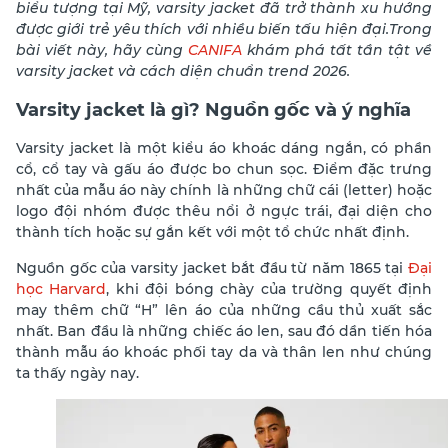
biểu tượng tại Mỹ, varsity jacket đã trở thành xu hướng
được giới trẻ yêu thích với nhiều biến tấu hiện đại.Trong
bài viết này, hãy cùng
CANIFA
khám phá tất tần tật về
varsity jacket và cách diện chuẩn trend 2026.
Varsity jacket là gì? Nguồn gốc và ý nghĩa
Varsity jacket là một kiểu áo khoác dáng ngắn, có phần
cổ, cổ tay và gấu áo được bo chun sọc. Điểm đặc trưng
nhất của mẫu áo này chính là những chữ cái (letter) hoặc
logo đội nhóm được thêu nổi ở ngực trái, đại diện cho
thành tích hoặc sự gắn kết với một tổ chức nhất định.
Nguồn gốc của varsity jacket bắt đầu từ năm 1865 tại
Đại
học Harvard
, khi đội bóng chày của trường quyết định
may thêm chữ “H” lên áo của những cầu thủ xuất sắc
nhất. Ban đầu là những chiếc áo len, sau đó dần tiến hóa
thành mẫu áo khoác phối tay da và thân len như chúng
ta thấy ngày nay.