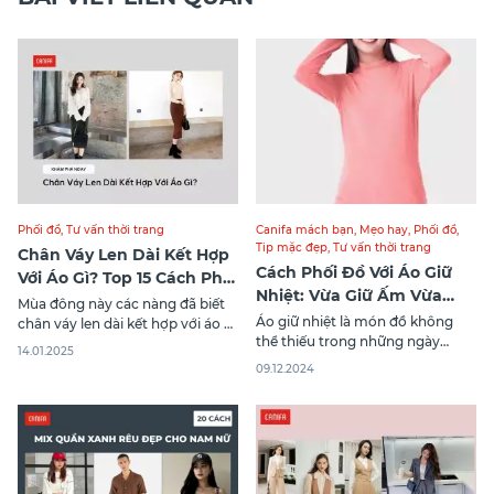
Phối đồ
,
Tư vấn thời trang
Canifa mách bạn
,
Mẹo hay
,
Phối đồ
,
Tip mặc đẹp
,
Tư vấn thời trang
Chân Váy Len Dài Kết Hợp
Cách Phối Đồ Với Áo Giữ
Với Áo Gì? Top 15 Cách Phối
Nhiệt: Vừa Giữ Ấm Vừa
Đồ Đẹp
Mùa đông này các nàng đã biết
Thời Trang
Áo giữ nhiệt là món đồ không
chân váy len dài kết hợp với áo gì
thể thiếu trong những ngày
để trở nên nổi bật, thu hút mà
14.01.2025
đông lạnh giá, vừa mang lại cảm
vẫn ấm áp trong mùa đông này
09.12.2024
giác ấm áp vừa đảm bảo tính
chưa? Cùng Canifa khám phá
thời trang. Canifa – thương hiệu
ngay 15 cách phối đồ với chân
thời trang nổi tiếng với các sản
váy len dài qua bài viết bên
phẩm chất lượng cao, là địa chỉ
tin cậy giúp bạn