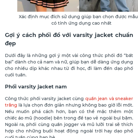
Xác định mục đích sử dụng giúp bạn chọn được mẫu
có tính ứng dụng cao nhất
Gợi ý cách phối đồ với varsity jacket chuẩn
đẹp
Dưới đây là những gợi ý một vài công thức phối đồ “bất
bại” dành cho cả nam và nữ, giúp bạn dễ dàng ứng dụng
cho nhiều dịp khác nhau từ đi học, đi làm đến dạo phố
cuối tuần.
Phối varsity jacket nam
Công thức phối varsity jacket cùng
quần jean và sneaker
trắng
là lựa chọn đơn giản nhưng không bao giờ lỗi mốt.
Nếu muốn phá cách hơn, bạn có thể mặc thêm một
chiếc áo mũ (hoodie) bên trong để tạo vẻ ngoài bụi bặm.
Ngoài ra, phối cùng quần jogger và mũ lưỡi trai sẽ thích
hợp cho những buổi hoạt động ngoài trời hay dạo phố
cuối tuần cùng bạn bè.