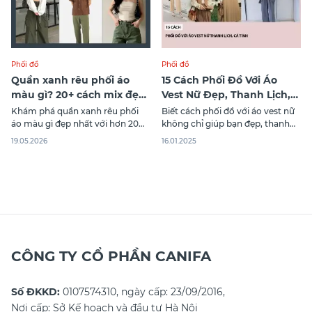
Phối đồ
Phối đồ
Quần xanh rêu phối áo
15 Cách Phối Đồ Với Áo
màu gì? 20+ cách mix đẹp
Vest Nữ Đẹp, Thanh Lịch,
cho nam nữ
Cá Tính
Khám phá quần xanh rêu phối
Biết cách phối đồ với áo vest nữ
áo màu gì đẹp nhất với hơn 20
không chỉ giúp bạn đẹp, thanh
cách mix đồ cho nam và nữ. Gợi
lịch và còn cá tính cũng như thể
19.05.2026
16.01.2025
ý phối màu theo tone da.
hiện theo từng hoàn cảnh khác
nhau. Khám phá 15 cách mix đồ
với áo vest nữ trong bài viết sau!
CÔNG TY CỔ PHẦN CANIFA
Số ĐKKD:
0107574310, ngày cấp: 23/09/2016,
Nơi cấp: Sở Kế hoạch và đầu tư Hà Nội