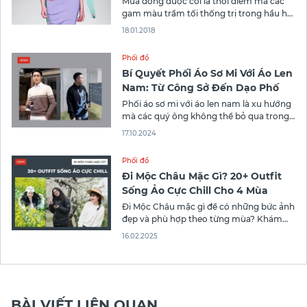
Mùa đông được coi là thời điểm mà các
gam màu trầm tối thống trị trong hầu hết
outfit từ nhà ra ngõ. Song đừng để xu
18.01.2018
hướng ấy giới hạn sắc màu phong cách
cá biệt của bản thân bởi bạn hoàn toàn có
Phối đồ
thể thay đổi không khí
Bí Quyết Phối Áo Sơ Mi Với Áo Len
Nam: Từ Công Sở Đến Dạo Phố
Phối áo sơ mi với áo len nam là xu hướng
mà các quý ông không thể bỏ qua trong
mùa thu đông. Bởi vì, phong cách này có
17.10.2024
thể mang đến một diện mạo lịch lãm, thu
hút và ấm áp. Nếu bạn cũng quan tâm
Phối đồ
đến cách mix-match
Đi Mộc Châu Mặc Gì? 20+ Outfit
Sống Ảo Cực Chill Cho 4 Mùa
Đi Mộc Châu mặc gì để có những bức ảnh
đẹp và phù hợp theo từng mùa? Khám
phá ngay 20+ outfit đi Mộc Châu của
16.02.2025
Canifa giúp bạn thể hiện phong cách thời
trang của mình và có những phút giây
thư giãn, sống ảo cực chill!
BÀI VIẾT LIÊN QUAN