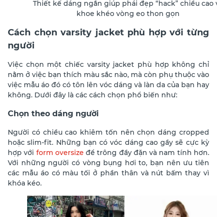
Thiết kế dáng ngắn giúp phái đẹp “hack” chiều cao 
khoe khéo vòng eo thon gọn
Cách chọn varsity jacket phù hợp với từng
người
Việc chọn một chiếc varsity jacket phù hợp không chỉ
nằm ở việc bạn thích màu sắc nào, mà còn phụ thuộc vào
việc mẫu áo đó có tôn lên vóc dáng và làn da của bạn hay
không. Dưới đây là các cách chọn phổ biến như:
Chọn theo dáng người
Người có chiều cao khiêm tốn nên chọn dáng cropped
hoặc slim-fit. Những bạn có vóc dáng cao gầy sẽ cực kỳ
hợp với
form oversize
để trông đầy đặn và nam tính hơn.
Với những người có vòng bụng hơi to, bạn nên ưu tiên
các mẫu áo có màu tối ở phần thân và nút bấm thay vì
khóa kéo.