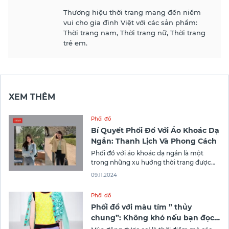
Thương hiệu thời trang mang đến niềm
vui cho gia đình Việt với các sản phẩm:
Thời trang nam, Thời trang nữ, Thời trang
trẻ em.
XEM THÊM
Phối đồ
Bí Quyết Phối Đồ Với Áo Khoác Dạ
Ngắn: Thanh Lịch Và Phong Cách
Phối đồ với áo khoác dạ ngắn là một
trong những xu hướng thời trang được
yêu thích nhất trong mùa lạnh. Áo khoác
09.11.2024
dạ ngắn không chỉ mang lại vẻ ngoài
thanh lịch, mà còn rất dễ dàng kết hợp
Phối đồ
với nhiều loại trang phục khác nhau.
Phối đồ với màu tím ” thủy
Trong bài
chung”: Không khó nếu bạn đọc
6 cách dưới đây!