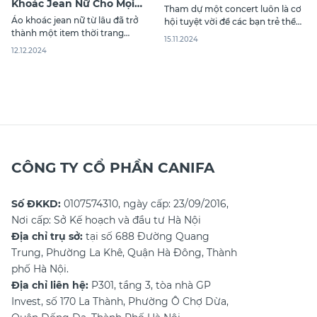
Khoác Jean Nữ Cho Mọi
say hi”: Chuẩn Kpop và
Tham dự một concert luôn là cơ
Phong Cách
Áo khoác jean nữ từ lâu đã trở
năng động cùng Canifa
hội tuyệt vời để các bạn trẻ thể
thành một item thời trang
hiện phong cách cá nhân. Đặc
15.11.2024
không thể thiếu trong tủ đồ của
biệt, với những sự kiện như Anh
12.12.2024
các chị em. Không chỉ mang lại
trai say hi concert 2024, việc lựa
sự trẻ trung, năng động, áo
chọn thời trang nam đi concert
khoác jean còn phù hợp với
không chỉ đơn thuần là diện
nhiều phong cách khác nhau từ
quần áo đẹp
cá tính đến dịu dàng.
CÔNG TY CỔ PHẦN CANIFA
Số ĐKKD:
0107574310, ngày cấp: 23/09/2016,
Nơi cấp: Sở Kế hoạch và đầu tư Hà Nội
Địa chỉ trụ sở:
tại số 688 Đường Quang
Trung, Phường La Khê, Quận Hà Đông, Thành
phố Hà Nội.
Địa chỉ liên hệ:
P301, tầng 3, tòa nhà GP
Invest, số 170 La Thành, Phường Ô Chợ Dừa,