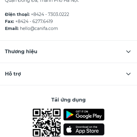
Quận Đống Đa, Thành Phố Hà Nội.
Điện thoại:
+8424 - 7303.0222
Fax:
+8424 - 6277.6419
Email:
hello@canifa.com
Thương hiệu
Hỗ trợ
Tải ứng dụng