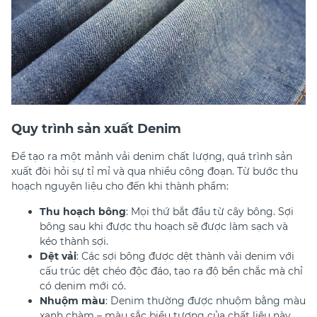
Quy trình sản xuất Denim
Để tạo ra một mảnh vải denim chất lượng, quá trình sản
xuất đòi hỏi sự tỉ mỉ và qua nhiều công đoạn. Từ bước thu
hoạch nguyên liệu cho đến khi thành phẩm:
Thu hoạch bông
: Mọi thứ bắt đầu từ cây bông. Sợi
bông sau khi được thu hoạch sẽ được làm sạch và
kéo thành sợi.
Dệt vải
: Các sợi bông được dệt thành vải denim với
cấu trúc dệt chéo độc đáo, tạo ra độ bền chắc mà chỉ
có denim mới có.
Nhuộm màu
: Denim thường được nhuộm bằng màu
xanh chàm – màu sắc biểu tượng của chất liệu này.