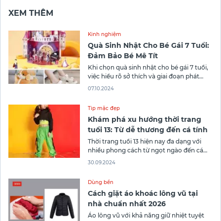
XEM THÊM
Kinh nghiệm
Quà Sinh Nhật Cho Bé Gái 7 Tuổi:
Đảm Bảo Bé Mê Tít
Khi chọn quà sinh nhật cho bé gái 7 tuổi,
việc hiểu rõ sở thích và giai đoạn phát
triển của bé là rất quan trọng. Những
07.10.2024
món quà không chỉ cần thú vị mà còn
phải hỗ trợ sự phát triển về tư duy và thể
Tip mặc đẹp
chất. Dưới đây
Khám phá xu hướng thời trang
tuổi 13: Từ dễ thương đến cá tính
Thời trang tuổi 13 hiện nay đa dạng với
nhiều phong cách từ ngọt ngào đến cá
tính. Đây là thời điểm bé bắt đầu định
30.09.2024
hình gu thời trang riêng, nên việc chọn đồ
phù hợp là rất quan trọng. Dưới đây,
Dùng bền
CANIFA sẽ mang đến cho bạn những
Cách giặt áo khoác lông vũ tại
nhà chuẩn nhất 2026
Áo lông vũ với khả năng giữ nhiệt tuyệt