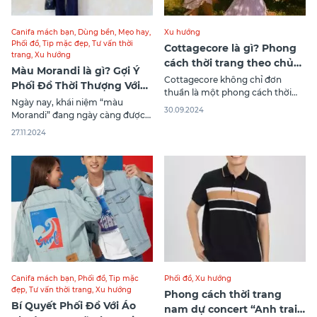
Canifa mách bạn
,
Dùng bền
,
Mẹo hay
,
Xu hướng
Phối đồ
,
Tip mặc đẹp
,
Tư vấn thời
Cottagecore là gì? Phong
trang
,
Xu hướng
cách thời trang theo chủ
Màu Morandi là gì? Gợi Ý
nghĩa bình yên
Cottagecore không chỉ đơn
Phối Đồ Thời Thượng Với
thuần là một phong cách thời
Màu Morandi
Ngày nay, khái niệm “màu
trang, nó là một phong trào văn
30.09.2024
Morandi” đang ngày càng được
hóa, thể hiện sự yêu thích lối
yêu thích trong giới thời trang và
sống giản dị và gần gũi với thiên
27.11.2024
thiết kế, mang lại sự thanh lịch,
nhiên. Trong bài viết này, chúng
tinh tế nhưng không kém phần
ta sẽ cùng khám phá
hiện đại. Nhưng liệu bạn đã hiểu
Cottagecore là gì, nguồn gốc của
rõ màu Morandi là gì và làm thế
phong
nào để phối đồ với
Canifa mách bạn
,
Phối đồ
,
Tip mặc
Phối đồ
,
Xu hướng
đẹp
,
Tư vấn thời trang
,
Xu hướng
Phong cách thời trang
Bí Quyết Phối Đồ Với Áo
nam dự concert “Anh trai