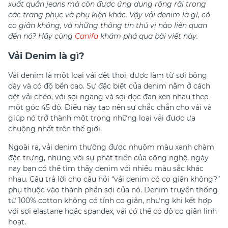
xuất quần jeans mà còn được ứng dụng rộng rãi trong
các trang phục và phụ kiện khác. Vậy vải denim là gì, có
co giãn không, và những thông tin thú vị nào liên quan
đến nó? Hãy cùng
Canifa
khám phá qua bài viết này.
Vải Denim là gì?
Vải denim là một loại vải dệt thoi, được làm từ sợi bông
dày và có độ bền cao. Sự đặc biệt của denim nằm ở cách
dệt vải chéo, với sợi ngang và sợi dọc đan xen nhau theo
một góc 45 độ. Điều này tạo nên sự chắc chắn cho vải và
giúp nó trở thành một trong những loại vải được ưa
chuộng nhất trên thế giới.
Ngoài ra, vải denim thường được nhuộm màu xanh chàm
đặc trưng, nhưng với sự phát triển của công nghệ, ngày
nay bạn có thể tìm thấy denim với nhiều màu sắc khác
nhau. Câu trả lời cho câu hỏi “vải denim có co giãn không?”
phụ thuộc vào thành phần sợi của nó. Denim truyền thống
từ 100% cotton không có tính co giãn, nhưng khi kết hợp
với sợi elastane hoặc spandex, vải có thể có độ co giãn linh
hoạt.