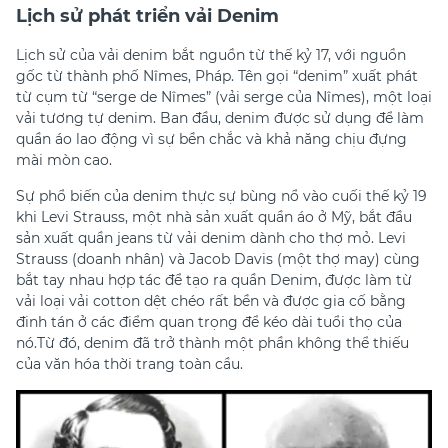
Lịch sử phát triển vải Denim
Lịch sử của vải denim bắt nguồn từ thế kỷ 17, với nguồn
gốc từ thành phố Nîmes, Pháp. Tên gọi “denim” xuất phát
từ cụm từ “serge de Nîmes” (vải serge của Nîmes), một loại
vải tương tự denim. Ban đầu, denim được sử dụng để làm
quần áo lao động vì sự bền chắc và khả năng chịu đựng
mài mòn cao.
Sự phổ biến của denim thực sự bùng nổ vào cuối thế kỷ 19
khi Levi Strauss, một nhà sản xuất quần áo ở Mỹ, bắt đầu
sản xuất quần jeans từ vải denim dành cho thợ mỏ. Levi
Strauss (doanh nhân) và Jacob Davis (một thợ may) cùng
bắt tay nhau hợp tác để tạo ra quần Denim, được làm từ
vải loại vải cotton dệt chéo rất bền và được gia cố bằng
đinh tán ở các điểm quan trọng để kéo dài tuổi thọ của
nó.Từ đó, denim đã trở thành một phần không thể thiếu
của văn hóa thời trang toàn cầu.