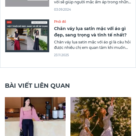
vời sẽ giúp người mặc ấm áp trong những
ngày lạnh giá. Giống với bất kỳ loại trang
03.09.2024
phục nào thì việc áo bị vấy bẩn khi sử
dụng là điều không thể tránh khỏi . Do đó,
Phối đồ
bạn phải làm
Chân váy lụa satin mặc với áo gì
đẹp, sang trọng và tinh tế nhất?
Chân váy lụa satin mặc với áo gì là câu hỏi
được nhiều chị em quan tâm khi muốn
tạo nên những bộ trang phục thanh lịch
23.11.2025
và quyến rũ. Với chất liệu mềm mại, bóng
bẩy đặc trưng, chân váy lụa satin dễ dàng
kết hợp với nhiều kiểu
BÀI VIẾT LIÊN QUAN