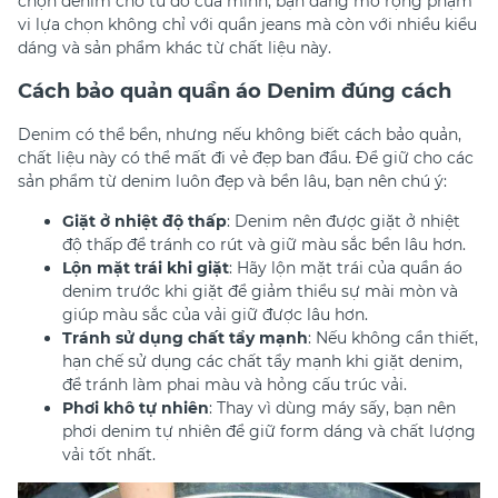
chọn denim cho tủ đồ của mình, bạn đang mở rộng phạm
vi lựa chọn không chỉ với quần jeans mà còn với nhiều kiểu
dáng và sản phẩm khác từ chất liệu này.
Cách bảo quản quần áo Denim đúng cách
Denim có thể bền, nhưng nếu không biết cách bảo quản,
chất liệu này có thể mất đi vẻ đẹp ban đầu. Để giữ cho các
sản phẩm từ denim luôn đẹp và bền lâu, bạn nên chú ý:
Giặt ở nhiệt độ thấp
: Denim nên được giặt ở nhiệt
độ thấp để tránh co rút và giữ màu sắc bền lâu hơn.
Lộn mặt trái khi giặt
: Hãy lộn mặt trái của quần áo
denim trước khi giặt để giảm thiểu sự mài mòn và
giúp màu sắc của vải giữ được lâu hơn.
Tránh sử dụng chất tẩy mạnh
: Nếu không cần thiết,
hạn chế sử dụng các chất tẩy mạnh khi giặt denim,
để tránh làm phai màu và hỏng cấu trúc vải.
Phơi khô tự nhiên
: Thay vì dùng máy sấy, bạn nên
phơi denim tự nhiên để giữ form dáng và chất lượng
vải tốt nhất.