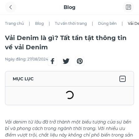
Blog
Trang chủ
|
Blog
|
Tư vấn thời trang
|
Dùng bền
|
Vải De
Vải Denim là gì? Tất tần tật thông tin
về vải Denim
Ngày đăng:
27/08/2024
MỤC LỤC
Vải denim từ lâu đã trở thành một biểu tượng của sự bền
bỉ và phong cách trong ngành thời trang. Với nhiều ưu
điểm vượt trội, chất liệu này không chỉ phổ biến trong sản