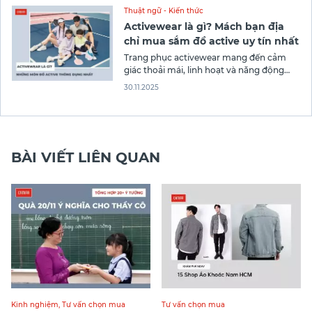
trang phục thường ngày, mang đến sự
Thuật ngữ - Kiến thức
thoải mái tối đa mà vẫn giữ được vẻ
Activewear là gì? Mách bạn địa
chỉ mua sắm đồ active uy tín nhất
Trang phục activewear mang đến cảm
giác thoải mái, linh hoạt và năng động
trong cả tập luyện lẫn sinh hoạt hằng
30.11.2025
ngày. Với chất liệu co giãn, thoáng khí và
thiết kế hiện đại, các món đồ active sẽ
khiến bạn luôn tự tin và tràn đầy năng
lượng.
BÀI VIẾT LIÊN QUAN
Kinh nghiệm
,
Tư vấn chọn mua
Tư vấn chọn mua