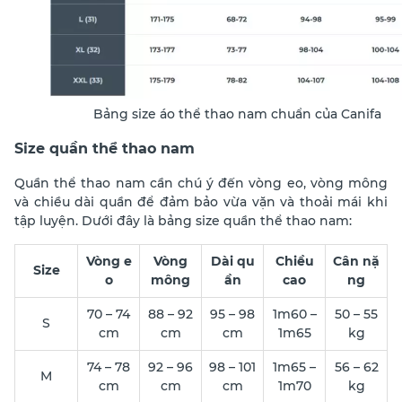
Bảng size áo thể thao nam chuẩn của Canifa
Size quần thể thao nam
Quần thể thao nam cần chú ý đến vòng eo, vòng mông
và chiều dài quần để đảm bảo vừa vặn và thoải mái khi
tập luyện. Dưới đây là bảng size quần thể thao nam:
Vòng e
Vòng
Dài qu
Chiều
Cân nặ
Size
o
mông
ần
cao
ng
70 – 74
88 – 92
95 – 98
1m60 –
50 – 55
S
cm
cm
cm
1m65
kg
74 – 78
92 – 96
98 – 101
1m65 –
56 – 62
M
cm
cm
cm
1m70
kg