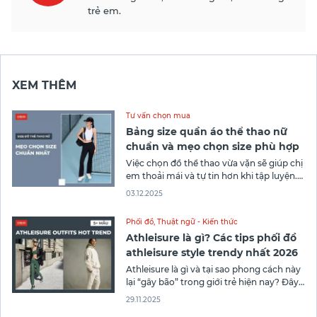
trẻ em.
XEM THÊM
Tư vấn chọn mua
Bảng size quần áo thể thao nữ
chuẩn và mẹo chọn size phù hợp
Việc chọn đồ thể thao vừa vặn sẽ giúp chị
em thoải mái và tự tin hơn khi tập luyện.
Song, trong thời đại mua sắm online quá
03.12.2025
phát triển như hiện tại, nhiều người vẫn
thường băn khoăn về việc chọn size số khi
Phối đồ
,
Thuật ngữ - Kiến thức
mua hàng. Trong bài viết
Athleisure là gì? Các tips phối đồ
athleisure style trendy nhất 2026
Athleisure là gì và tại sao phong cách này
lại “gây bão” trong giới trẻ hiện nay? Đây
chính là xu hướng thời trang kết hợp
29.11.2025
hoàn hảo giữa trang phục thể thao và