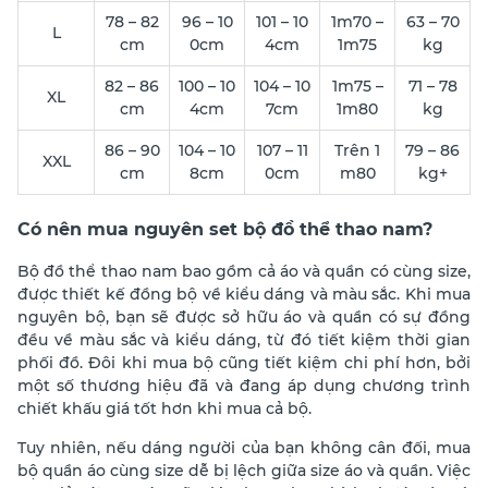
78 – 82
96 – 10
101 – 10
1m70 –
63 – 70
L
cm
0cm
4cm
1m75
kg
82 – 86
100 – 10
104 – 10
1m75 –
71 – 78
XL
cm
4cm
7cm
1m80
kg
86 – 90
104 – 10
107 – 11
Trên 1
79 – 86
XXL
cm
8cm
0cm
m80
kg+
Có nên mua nguyên set bộ đồ thể thao nam?
Bộ đồ thể thao nam bao gồm cả áo và quần có cùng size,
được thiết kế đồng bộ về kiểu dáng và màu sắc. Khi mua
nguyên bộ, bạn sẽ được sở hữu áo và quần có sự đồng
đều về màu sắc và kiểu dáng, từ đó tiết kiệm thời gian
phối đồ. Đôi khi mua bộ cũng tiết kiệm chi phí hơn, bởi
một số thương hiệu đã và đang áp dụng chương trình
chiết khấu giá tốt hơn khi mua cả bộ.
Tuy nhiên, nếu dáng người của bạn không cân đối, mua
bộ quần áo cùng size dễ bị lệch giữa size áo và quần. Việc