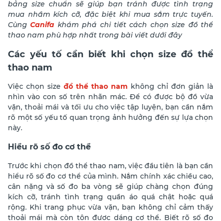
bảng size chuẩn sẽ giúp bạn tránh được tình trạng
mua nhầm kích cỡ, đặc biệt khi mua sắm trực tuyến.
Cùng
Canifa
khám phá chi tiết cách chọn size đồ thể
thao nam phù hợp nhất trong bài viết dưới đây
Các yếu tố cần biết khi chọn size đồ thể
thao nam
Việc chọn size
đồ thể thao nam
không chỉ đơn giản là
nhìn vào con số trên nhãn mác. Để có được bộ đồ vừa
vặn, thoải mái và tối ưu cho việc tập luyện, bạn cần nắm
rõ một số yếu tố quan trọng ảnh hưởng đến sự lựa chọn
này.
Hiểu rõ số đo cơ thể
Trước khi chọn đồ thể thao nam, việc đầu tiên là bạn cần
hiểu rõ số đo cơ thể của mình. Nắm chính xác chiều cao,
cân nặng và số đo ba vòng sẽ giúp chàng chọn đúng
kích cỡ, tránh tình trạng quần áo quá chật hoặc quá
rộng. Khi trang phục vừa vặn, bạn không chỉ cảm thấy
thoải mái mà còn tôn được dáng cơ thể. Biết rõ số đo