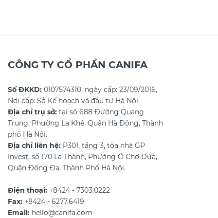
được chị em quan tâm để làm
tế đến local brand Việt Nam, thị
mới phong cách mỗi ngày. Một
trường hiện nay có vô vàn lựa
chiếc
chọn. Cùng CANIFA điểm qua
CÔNG TY CỔ PHẦN CANIFA
Số ĐKKD:
0107574310, ngày cấp: 23/09/2016,
Nơi cấp: Sở Kế hoạch và đầu tư Hà Nội
Địa chỉ trụ sở:
tại số 688 Đường Quang
Trung, Phường La Khê, Quận Hà Đông, Thành
phố Hà Nội.
Địa chỉ liên hệ:
P301, tầng 3, tòa nhà GP
Invest, số 170 La Thành, Phường Ô Chợ Dừa,
Quận Đống Đa, Thành Phố Hà Nội.
Điện thoại:
+8424 - 7303.0222
Fax:
+8424 - 6277.6419
Email:
hello@canifa.com