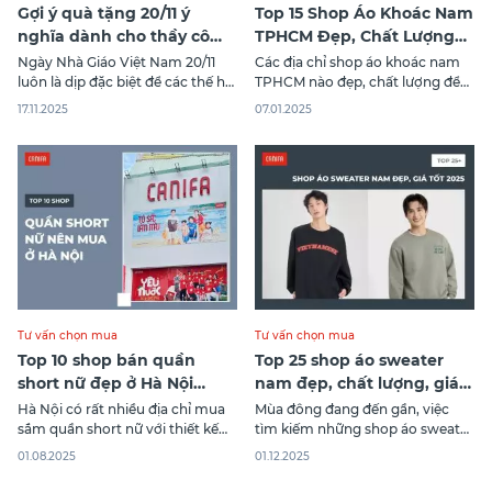
Gợi ý quà tặng 20/11 ý
Top 15 Shop Áo Khoác Nam
nghĩa dành cho thầy cô
TPHCM Đẹp, Chất Lượng
giáo kính yêu
Nhất
Ngày Nhà Giáo Việt Nam 20/11
Các địa chỉ shop áo khoác nam
luôn là dịp đặc biệt để các thế hệ
TPHCM nào đẹp, chất lượng để
học sinh tri ân công lao dạy dỗ
các chàng trai tìm kiếm khi
17.11.2025
07.01.2025
của những người giáo viên. Vì
muốn nâng cấp phong cách thời
thế, chọn quà tặng 20/11 sao cho
trang của mình. Trong bài viết
ý nghĩa và thể hiện được tấm
này, Canifa sẽ cùng bạn tìm hiểu
lòng chân thành là điều không
15 shop áo khoác nam đẹp ở Sài
hề
Gòn, phù hợp với
Tư vấn chọn mua
Tư vấn chọn mua
Top 10 shop bán quần
Top 25 shop áo sweater
short nữ đẹp ở Hà Nội
nam đẹp, chất lượng, giá
đáng mua nhất
tốt nhất 2026
Hà Nội có rất nhiều địa chỉ mua
Mùa đông đang đến gần, việc
sắm quần short nữ với thiết kế
tìm kiếm những shop áo sweater
đa dạng, từ năng động đến
nam đẹp chất lượng trở thành
01.08.2025
01.12.2025
thanh lịch. Việc tìm ra shop bán
ưu tiên hàng đầu của các chàng
quần short nữ đẹp ở Hà Nội luôn
trai. Từ những thương hiệu quốc